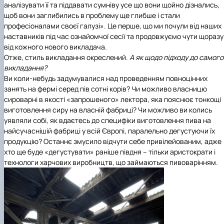
аналізувати її та піддавати сумніву усе що вони щойно дізнались,
щоб вони заглибились в проблему ще глибше і стали
професіоналами своєї галузі». Це перше, що ми почули від наших
наставників під час ознайомчої сесії та продовжуємо чути щоразу
від кожного нового викладача.
Отже, стиль викладання окреслений.
А як щодо підходу до самого
викладання?
Ви коли-небудь задумувалися над проведенням повноцінних
занять на фермі серед пів сотні корів? Чи можливо власницю
сироварні в якості «запрошеного» лектора, яка пояснює тонкощі
виготовлення сиру на власній фабриці? Чи можливо ви колись
уявляли собі, як вдаєтесь до специфіки виготовлення пива на
найсучаснішій фабриці у всій Європі, паралельно дегустуючи їх
продукцію? Останнє змусило відчути себе привілейованим, адже
хто ще буде «дегустувати» раніше півдня – тільки аристократи і
технологи харчових виробництв, що займаються пивоварінням.