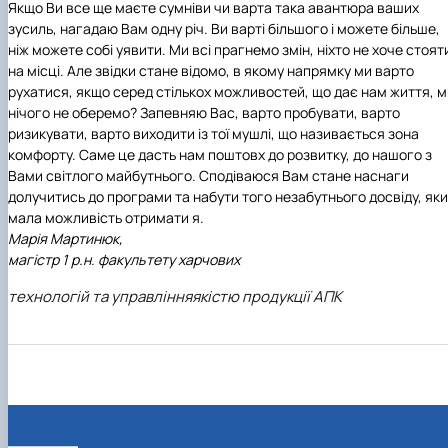
Якщо Ви все ще маєте сумніви чи варта така авантюра ваших
зусиль, нагадаю Вам одну річ. Ви варті більшого і можете більше,
ніж можете собі уявити. Ми всі прагнемо змін, ніхто не хоче стоят
на місці. Але звідки стане відомо, в якому напрямку ми варто
рухатися, якщо серед стількох можливостей, що дає нам життя, м
нічого не оберемо? Запевняю Вас, варто пробувати, варто
ризикувати, варто виходити із тої мушлі, що називається зона
комфорту. Саме це дасть нам поштовх до розвитку, до нашого з
Вами світлого майбутнього. Сподіваюся Вам стане наснаги
долучитись до програми та набути того незабутнього досвіду, як
мала можливість отримати я.
Марія Мартинюк,
магістр 1 р.н. факультету харчових
технологій та управлінняякістю продукції АПК