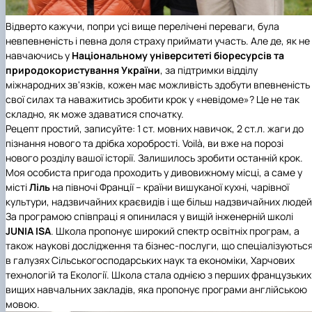
Відверто кажучи, попри усі вище перелічені переваги, була
невпевненість і певна доля страху приймати участь. Але де, як не
навчаючись у
Національному університеті біоресурсів та
природокористування України
, за підтримки
відділу
міжнародних зв'язків
, кожен має можливість здобути впевненість
свої силах та наважитись зробити крок у «невідоме»? Це не так
складно, як може здаватися спочатку.
Рецепт простий, записуйте: 1 ст. мовних навичок, 2 ст.л. жаги до
пізнання нового та дрібка хоробрості. Voilà, ви вже на порозі
нового розділу вашої історії. Залишилось зробити останній крок.
Моя особиста пригода проходить у дивовижному місці, а саме у
місті
Ліль
на півночі Франції – країни вишуканої кухні, чарівної
культури, надзвичайних краєвидів і ще більш надзвичайних людей
За програмою співпраці я опинилася у
вищій інженерній школі
JUNIA
ISA
. Школа пропонує широкий спектр освітніх програм, а
також наукові дослідження та бізнес-послуги, що спеціалізуютьс
в галузях Сільськогосподарських наук та економіки, Харчових
технологій та Екології. Школа стала однією з перших французьких
вищих навчальних закладів, яка пропонує програми англійською
мовою.