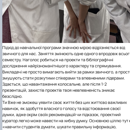
Підхід до навчальної програми значною мірою відрізняється від
звичного для нас. Заняття змінюють одне одного впродовж всьог
семестру. Наголос робиться на проекти та бібліографічні
дослідження найрізноманітнішого характеру та спрямування.
Викладачі не просто вимагають вийти за рамки звичного, а прост
змушують стати розкутими спікерами та впевненими лідерами.
Здається, що навантаження колосальне, але після 1-2
презентацій, захистів проектів твоя невпевненість зникає
безслідно.
Ти Вже не зможеш уявити своє життя без цих життєво важливих
навичок, як здобуття власного голосу та відстоювання своєї
думки, адже окрім своїх рекомендацій чи підказок, проектний
куратор легко може навести на хибну думку. Основною ціллю тут 
«навчити студентів думати, шукати правильну інформацію,