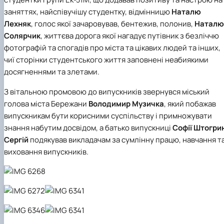
заняттях, найспівучішу студентку, відмінницю
Наталю
Лехняк
, голос якої зачаровував, бентежив, полонив,
Наталю
Солярчик
, життєва дорога якої нагадує путівник з безліччю
фотографій та спогадів про міста та цікавих людей та інших,
чиї сторінки студентського життя заповнені неабиякими
досягненнями та злетами.
З вітальною промовою до випускників звернувся міський
голова міста Бережани
Володимир Музичка
, який побажав
випускникам бути корисними суспільству і примножувати
знання набутим досвідом, а батько випускниці
Софії Штогри
Сергій
подякував викладачам за сумлінну працю, навчання т
виховання випускників.