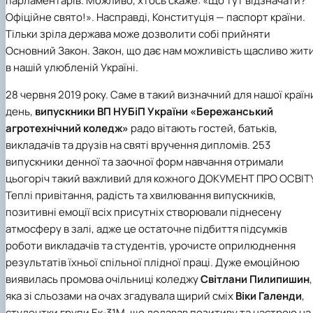
парламентарів. Можливо, хтось скаже: «Що тут відзначати?
Іноземні мови
Їдальні та буфети
Центр вивчення мов
Психологічна підтримка
Біоетична комісія
Рада молодих вчених
Методичні рекомендації, пам'ятки
ЦКНО «Агропромисловий комплекс, лісове і
Доступ до публічної інформації
Наглядова рада
Історія університету
Офіційне свято!». Насправді, Конституція — паспорт країни.
Працевлаштування
Студентські квитки
Інклюзивне середовище
Наукові видання
садово-паркове господарство, ветеринарна
Наукові школи
Форми документів
Державні закупівлі
Рада роботодавців
Видатні випускники та працівники
Тільки зріла держава може дозволити собі прийняти
Наука для бізнесу
медицина»
Стартап школа НУБіП України
Патентно-ліцензійна діяльність
Досліднику та автору
Офіційна символіка
Благодійний фонд «Голосіївська ініціатива
Звіт ректора
Основний Закон. Закон, що дає нам можливість щасливо жит
Обладнання НУБіП України
Звіт про проведення НТЗ
Каталог наукових послуг
Антикорупційні заходи
2020»
Пам'яті захисників України
в нашій улюбленій Україні.
Наукові журнали НУБіП України
«SEB-2024»
Гендерна радниця
Почесні доктори і професори НУБіП України
Уповноважена особа з питань запобігання 
Наукові журнали НУБіП України (English)
«SEB-2025»
Контактна інформація
виявлення корупції
Пресслужба
28 червня 2019 року. Саме в такий визначний для нашої країн
Пам'ятка про проведення науково-технічни
Університетський кур'єр
Положення про антикорупційного
день,
випускники ВП НУБіП України «Бережанський
заходів
уповноваженого НУБіП України
Вибори ректора
Порядок планування та організації
агротехнічний коледж»
радо вітають гостей, батьків,
Програма розвитку університету «Голосіївсь
Національні нормативно-правові акти
проведення НТЗ
ініціатива – 2025»
Нормативно-правові акти НУБіП України
викладачів та друзів на святі вручення дипломів. 253
Результати науково-технічних заходів
Інформаційні ресурси НАЗК
випускники денної та заочної форм навчання отримали
Монографії
Методичні роз’яснення НАЗК
цьогоріч такий важливий для кожного ДОКУМЕНТ ПРО ОСВІТУ
Антикорупційні заходи
Теплі привітання, радість та хвилювання випускників,
позитивні емоції всіх присутніх створювали піднесену
атмосферу в залі, адже це остаточне підбиття підсумків
роботи викладачів та студентів, урочисте оприлюднення
результатів їхньої спільної плідної праці. Дуже емоційною
виявилась промова очільниці коледжу
Світлани Пилипишин
,
яка зі сльозами на очах згадувала щирий сміх
Віки Галенди
,
студентки групи Ек-31М, що додавав позитиву та настрою на