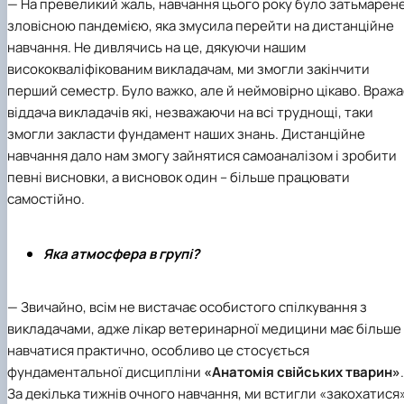
— На превеликий жаль, навчання цього року було затьмарен
зловісною пандемією, яка змусила перейти на дистанційне
навчання. Не дивлячись на це, дякуючи нашим
висококваліфікованим викладачам, ми змогли закінчити
перший семестр. Було важко, але й неймовірно цікаво. Вража
віддача викладачів які, незважаючи на всі труднощі, таки
змогли закласти фундамент наших знань. Дистанційне
навчання дало нам змогу зайнятися самоаналізом і зробити
певні висновки, а висновок один – більше працювати
самостійно.
Яка атмосфера в групі?
— Звичайно, всім не вистачає особистого спілкування з
викладачами, адже лікар ветеринарної медицини має більше
навчатися практично, особливо це стосується
фундаментальної дисципліни
«Анатомія свійських тварин»
.
За декілька тижнів очного навчання, ми встигли «закохатися