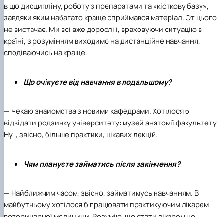
в цю дисципліну, роботу з препаратами та «кісткову базу»,
завдяки яким набагато краще сприймався матеріал. От цього 
не вистачає. Ми всі вже дорослі і, враховуючи ситуацію в
країні, з розумінням виходимо на дистанційне навчання,
сподіваючись на краще.
Що очікуєте від навчання в подальшому?
— Чекаю знайомства з новими кафедрами. Хотілося б
відвідати родзинку університету: музей анатомії факультету
Ну і, звісно, більше практики, цікавих лекцій.
Чим плануєте займатись після закінчення?
— Найближчим часом, звісно, займатимусь навчанням. В
майбутньому хотілося б працювати практикуючим лікарем
ветеринарної медицини. Розумію, що стати лікарем не