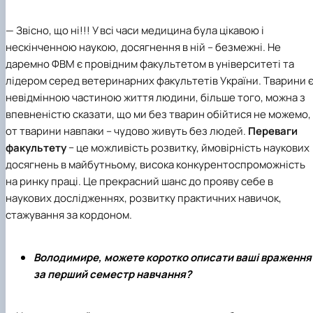
— Звісно, що ні!!! У всі часи медицина була цікавою і
нескінченною наукою, досягнення в ній – безмежні. Не
даремно ФВМ є провідним факультетом в університеті та
лідером серед ветеринарних факультетів України. Тварини 
невідмінною частиною життя людини, більше того, можна з
впевненістю сказати, що ми без тварин обійтися не можемо,
от тварини навпаки – чудово живуть без людей.
Переваги
факультету
− це можливість розвитку, ймовірність наукових
досягнень в майбутньому, висока конкурентоспроможність
на ринку праці. Це прекрасний шанс до прояву себе в
наукових дослідженнях, розвитку практичних навичок,
стажування за кордоном.
Володимире, можете коротко описати ваші враження
за перший семестр навчання?