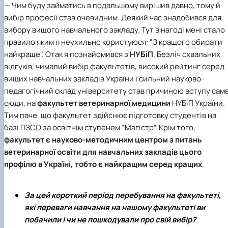
— Чим буду займатись в подальшому вирішив давно, тому й
вибір професії став очевидним. Деякий час знадобився для
вибору вищого навчального закладу. Тут в нагоді мені стало
правило яким я неухильно користуюся: "З кращого обирати
найкраще". Отак я познайомився з
НУБіП
. Безліч схвальних
відгуків, чималий вибір факультетів, високий рейтинг серед
вищих навчальних закладів України і сильний науково-
педагогічний склад університету став причиною вступу сам
сюди, на
факультет ветеринарної медицини
НУБіП України.
Тим паче, що факультет здійснює підготовку студентів на
базі ПЗСО за освітнім ступенем “Магістр”. Крім того,
факультет є науково-методичним центром з питань
ветеринарної освіти для навчальних закладів цього
профілю в Україні, тобто є найкращим серед кращих
.
За цей короткий період перебування на факультеті,
які переваги навчання на нашому факультеті ви
побачили і чи не пошкодували про свій вибір?