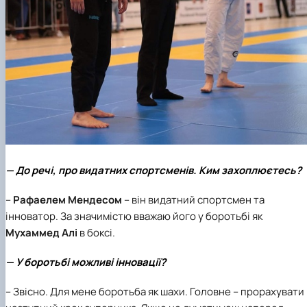
— До речі, про видатних спортсменів. Ким захоплюєтесь?
–
Рафаелем Мендесом
– він видатний спортсмен та
інноватор. За значимістю вважаю його у боротьбі як
Мухаммед Алі
в боксі.
— У боротьбі можливі інновації?
– Звісно. Для мене боротьба як шахи. Головне – прорахувати