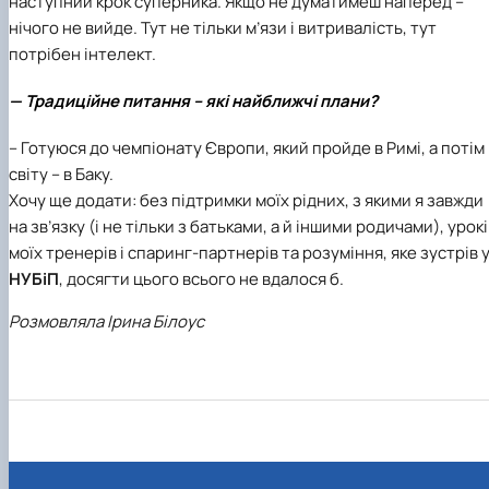
наступний крок суперника. Якщо не думатимеш наперед –
нічого не вийде. Тут не тільки м’язи і витривалість, тут
потрібен інтелект.
— Традиційне питання – які найближчі плани?
– Готуюся до чемпіонату Європи, який пройде в Римі, а потім 
світу – в Баку.
Хочу ще додати: без підтримки моїх рідних, з якими я завжди
на зв’язку (і не тільки з батьками, а й іншими родичами), урок
моїх тренерів і спаринг-партнерів та розуміння, яке зустрів 
НУБіП
, досягти цього всього не вдалося б.
Розмовляла Ірина Білоус