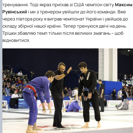
тренування. Тоді якраз приїхав зі США чемпіон світу
Максим
Рувінський
і ми з тренером увійшли до його команди. Вже
через півтора року я виграв чемпіонат України і увійшов до
складу збірної нашої країни. Тепер тренуюся двічі на день.
Трішки збавляю темп тільки після великих змагань – щоб
відновитися.