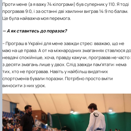
Проти мене (а я важу 74 кілограми) був суперник у 110. Я тоді
програвав 9:0, і за останні дві хвилини виграв 14:9 по балам.
Це була найважча моя перемога.
— А як ставитесь до поразок?
– Програш в Україні для мене завжди стрес: вважаю, що не
маю на це права. А от на міжнародних змаганнях ставлюся д
невдачі спокійніше, хоча, правду кажучи, програвав не часто:
з десяти змагань лише у двох. Слід завжди пам’ятати: нема
тих, хто не програвав. Навіть у найбільш видатних
спортсменів бували поразки. Потрібно просто вміти
виносити з них урок.