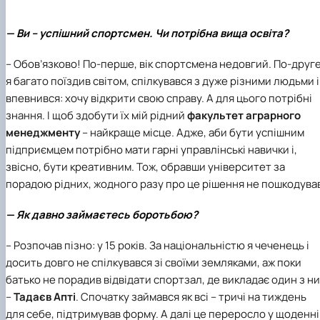
Іноземні мови
Їдальні та буфети
Центр вивчення мов
Психологічна підтримка
Біоетична комісія
Рада молодих вчених
Методичні рекомендації, пам'ятки
ЦКНО «Агропромисловий комплекс, лісове і
Доступ до публічної інформації
Наглядова рада
Історія університету
Працевлаштування
Студентські квитки
Інклюзивне середовище
Наукові видання
садово-паркове господарство, ветеринарна
Наукові школи
Форми документів
Державні закупівлі
Рада роботодавців
Видатні випускники та працівники
— Ви – успішний спортсмен. Чи потрібна вища освіта?
Наука для бізнесу
медицина»
Стартап школа НУБіП України
Патентно-ліцензійна діяльність
Досліднику та автору
Офіційна символіка
Благодійний фонд «Голосіївська ініціатива
Звіт ректора
Обладнання НУБіП України
Звіт про проведення НТЗ
Каталог наукових послуг
Антикорупційні заходи
2020»
Пам'яті захисників України
– Обов’язково! По-перше, вік спортсмена недовгий. По-друге
Наукові журнали НУБіП України
«SEB-2024»
Гендерна радниця
Почесні доктори і професори НУБіП України
Уповноважена особа з питань запобігання 
я багато поїздив світом, спілкувався з дуже різними людьми і
Наукові журнали НУБіП України (English)
«SEB-2025»
Контактна інформація
виявлення корупції
Пресслужба
впевнився: хочу відкрити свою справу. А для цього потрібні
Пам'ятка про проведення науково-технічни
Університетський кур'єр
Положення про антикорупційного
знання. І щоб здобути їх мій рідний
факультет аграрного
заходів
уповноваженого НУБіП України
Вибори ректора
Порядок планування та організації
Програма розвитку університету «Голосіївсь
Національні нормативно-правові акти
менеджменту
– найкраще місце. Адже, аби бути успішним
проведення НТЗ
ініціатива – 2025»
Нормативно-правові акти НУБіП України
підприємцем потрібно мати гарні управлінські навички і,
Результати науково-технічних заходів
Інформаційні ресурси НАЗК
звісно, бути креативним. Тож, обравши університет за
Монографії
Методичні роз’яснення НАЗК
порадою рідних, жодного разу про це рішення не пошкодува
Антикорупційні заходи
— Як давно займаєтесь боротьбою?
– Розпочав пізно: у 15 років. За національністю я чеченець і
досить довго не спілкувався зі своїми земляками, аж поки
батько не порадив відвідати спортзал, де викладає один з н
–
Тадаєв Апті
. Спочатку займався як всі – тричі на тиждень
для себе, підтримував форму. А далі це переросло у щоденні