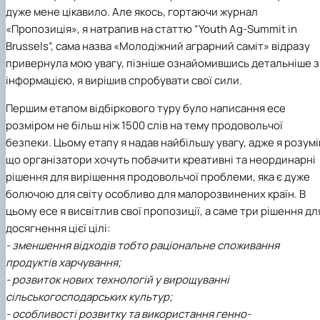
дуже мене цікавило. Але якось, гортаючи журнал
«Пропозиція», я натрапив на статтю “Youth Ag-Summit in
Brussels”, сама назва «Молодіжний аграрний саміт» відразу
привернула мою увагу, пізніше ознайомившись детальніше з
інформацією, я вирішив спробувати свої сили.
Першим етапом відбіркового туру було написання есе
розміром не більш ніж 1500 слів на тему продовольчої
безпеки. Цьому етапу я надав найбільшу увагу, адже я розумі
що організатори хочуть побачити креативні та неординарні
рішення для вирішення продовольчої проблеми, яка є дуже
болючою для світу особливо для малорозвинених країн. В
цьому есе я висвітлив свої пропозиції, а саме три рішення дл
досягнення цієї цілі:
- зменшення відходів тобто раціональне споживання
продуктів харчування;
- розвиток нових технологій у вирощуванні
сільськогосподарських культур;
- особливості розвитку та використання генно-