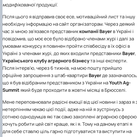
модифікованої продукції.
Після цього я відправив своє есе, мотиваційний лист та іншу
необхідну інформацію на сайт організаторам. Через деякий
час зі мною зв’язався представник
компанії Bayer
в Україні і
повідомив, що моє есе було відібрано членами журі і далі за
умовами конкурсу я повинен пройти співбесіду в їх офісі в
Україні з членами журі, до яких входили представники
Bayer
,
Українського клубу аграрного бізнесу
та інші експерти.
Після інтерв’ю, через 6 тижнів, на мою пошту прийшло
офіційне запрошення з штаб-квартири
Bayer
де зазначалось
що я був відібраним представником з України на
Youth Ag-
Summit
який буде проходити в жовтні місяці в Брюсселі.
Мене переповнювали радісні емоції від цієї новини і зараз я 
нетерпінням чекаю цієї події, адже на ній я зустрінусь з
сотнею однодумців які так само захоплені аграрною сферою 
хочуть робити цей світ краще, як і я. Тому на даному етапі я
для себе ставлю ціль гарно підготуватися та виступити на