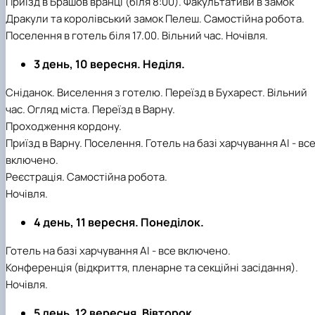
Приїзд в Брашов вранці (біля 8:00). Факультативи в замок
Дракули та королівський замок Пелеш. Самостійна робота.
Поселення в готель біля 17.00. Вільний час. Ночівля.
3 день, 10 вересня. Неділя.
Сніданок. Виселення з готелю. Переїзд в Бухарест. Вільний
час. Огляд міста. Переїзд в Варну.
Проходження кордону.
Приїзд в Варну. Поселення. Готель на базі харчування АІ - вс
включено.
Реєстрація. Самостійна робота.
Ночівля.
4 день, 11 вересня. Понеділок.
Готель на базі харчування АІ - все включено.
Конференція (відкриття, пленарне та секційні засідання).
Ночівля.
5 день, 12 вересня. Вівторок.