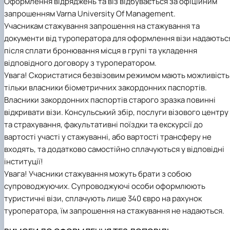
Оформлення відряджень та віз відбувається за офіційним
запрошенням Varna University Оf Management.
Учасникам стажування запрошення на стажування та
документи від туроператора для оформлення візи надаютьс
після сплати бронювання місця в групі та укладення
відповідного договору з туроператором.
Увага! Скористатися безвізовим режимом мають можливість
тільки власники біометричних закордонних паспортів.
Власники закордонних паспортів старого зразка повинні
відкривати візи. Консульський збір, послуги візового центру
та страхування, факультативні поїздки та екскурсії до
вартості участі у стажуванні, або вартості трансферу не
входять, та додатково самостійно сплачуються у відповідні
інституції!
Увага! Учасники стажування можуть брати з собою
супроводжуючих. Супроводжуючі особи оформлюють
туристичні візи, сплачують лише 340 євро на рахунок
туроператора, їм запрошення на стажування не надаються.