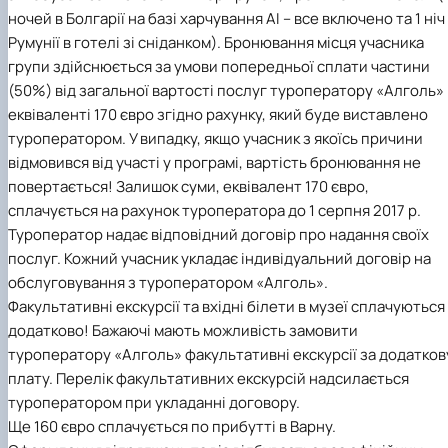
ночей в Болгарії на базі харчування АІ – все включено та 1 ніч
Румунії в готелі зі сніданком). Бронювання місця учасника
групи здійснюється за умови попередньої сплати частини
(50%) від загальної вартості послуг туроператору «Алголь» 
еквіваленті 170 євро згідно рахунку, який буде виставлено
туроператором. У випадку, якщо учасник з якоїсь причини
відмовився від участі у програмі, вартість бронювання не
повертається! Залишок суми, еквівалент 170 євро,
сплачується на рахунок туроператора до 1 серпня 2017 р.
Туроператор надає відповідний договір про надання своїх
послуг. Кожний учасник укладає індивідуальний договір на
обслуговування з туроператором «Алголь».
Факультативні екскурсії та вхідні білети в музеї сплачуються
додатково! Бажаючі мають можливість замовити
туроператору «Алголь» факультативні екскурсії за додатков
плату. Перелік факультативних екскурсій надсилається
туроператором при укладанні договору.
Ще 160 євро сплачується по прибутті в Варну.