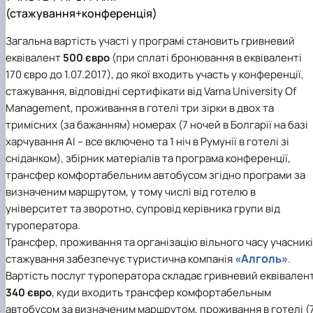
(стажування+конференція)
Загальна вартість участі у програмі становить гривневий
еквівалент
500 євро
(при сплаті бронювання в еквіваленті
170 євро до 1.07.2017), до якої входить участь у конференції,
стажування, відповідні сертифікати від Varna University Оf
Management, проживання в готелі три зірки в двох та
тримісних (за бажанням) номерах (7 ночей в Болгарії на базі
харчування АІ – все включено та 1 ніч в Румунії в готелі зі
сніданком), збірник матеріалів та програма конференції,
трансфер комфортабельним автобусом згідно програми за
визначеним маршрутом, у тому числі від готелю в
університет та зворотно, супровід керівника групи від
туроператора.
Трансфер, проживання та організацію вільного часу учасник
«Алголь»
стажування забезпечує туристична компанія
.
Вартість послуг туроператора складає гривневий еквівален
340 євро
, куди входить трансфер комфортабельным
автобусом за визначеним маршрутом, проживання в готелі (