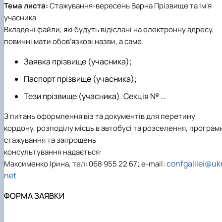
Тема листа:
Стажування-вересень Варна Прізвище та Ім’я
учасника
Вкладені файли, які будуть відіслані на електронну адресу,
повинні мати обов’язкові назви, а саме:
Заявка прізвище (учасника);
Паспорт прізвище (учасника);
Тези прізвище (учасника). Секція № …
З питань оформлення віз та документів для перетину
кордону, розподілу місць в автобусі та розселення, програм
стажування та запрошень
консультування надається:
confgalilei@ukr
Максименко Ірина, тел: 068 955 22 67; e-mail:
net
ФОРМА ЗАЯВКИ