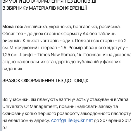
ВИМОГИ ДО ОФОРМЛЕННЯ ТЕЗ ДОПОВІДІ
В ЗБІРНИКУ МАТЕРІАЛІВ КОНФЕРЕНЦІЇ
Мова тез:
англійська, українська, болгарська, російська.
Обсяг тез – до двох сторінок формату А4 без таблиць і
рисунків! Кількість авторів – один. Поля зі всіх сторін – по 2
см. Міжрядковий інтервал – 1,5. Розмір абзацного відступу –
1,25 см. Шрифт – Times New Roman, 14. Посилання на джерел
згідно національних стандартів до публікацій у фахових
виданнях.
ЗРАЗОК ОФОРМЛЕННЯ ТЕЗ ДОПОВІДІ:
Всі учасники, які планують взяти участь у стажуванні в Varna
University Оf Management, повинні надіслати заявку та
скановану копію першого розвороту закордонного паспорту
confgalilei@ukr.net
на електронну адресу:
до 20 червня 201
р.!