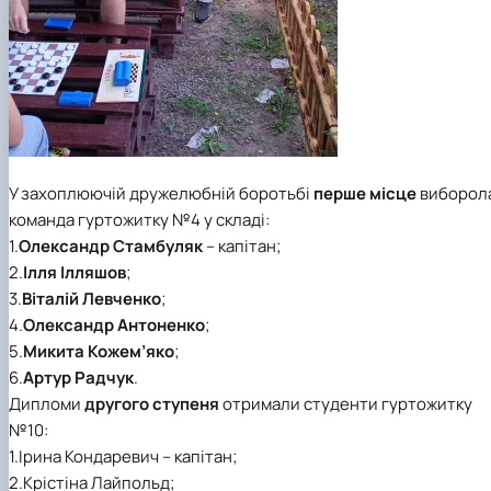
У захоплюючій дружелюбній боротьбі
перше місце
виборол
команда гуртожитку №4 у складі:
1.
Олександр Стамбуляк
– капітан;
2.
Ілля Ілляшов
;
3.
Віталій Левченко
;
4.
Олександр Антоненко
;
5.
Микита Кожем’яко
;
6.
Артур Радчук
.
Дипломи
другого ступеня
отримали студенти гуртожитку
№10:
1.Ірина Кондаревич – капітан;
2.Крістіна Лайпольд;