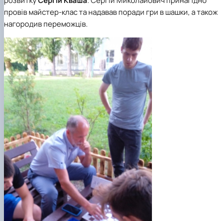
розвитку
Сергій Кваша
. Сергій Миколайович принагідно
провів майстер-клас та надавав поради гри в шашки, а також
нагородив переможців.