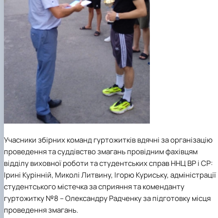
Учасники збірних команд гуртожитків вдячні за організацію
проведення та суддівство змагань провідним фахівцям
відділу виховної роботи та студентських справ ННЦ ВР і СР:
Ірині Курінній, Миколі Литвину, Ігорю Куриську, адміністрації
студентського містечка за сприяння та коменданту
гуртожитку №8 – Олександру Радченку за підготовку місця
проведення змагань.