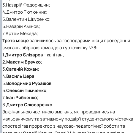
3.Назарій Федоришин;
4.Дмитро Тютюнник;
5.Валентин Шкуренко;
6.Назарій Амінов;
7.Артем Мекеда;
Третє місце
залишилось за господарями місця проведення
змагань, збірною командою гуртожитку №8:
1.
Дмитро Єлізаров
– капітан;
2.
Максим Бречко
;
3.
Євгеній Кожан
;
4.
Василь Цера
;
5.
Володимир Рубашов
;
6.
Олексій Тимченко
;
7.
Іван Рябченко
;
8.
Дмитро Слюсаренко
.
За фінальною частиною змагань, які проводились на
мальовничому та затишному подвір’ї студентського містечка
спостерігав проректор з науково-педагогічної роботи та