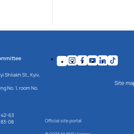
ommittee
i Shliakh St., Kyiv,
Site ma
ng No. 1, room No.
-42-63
Official site portal
-83-08