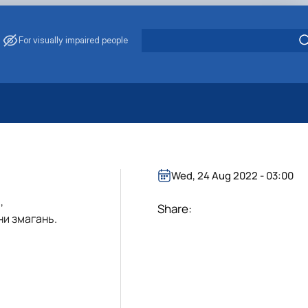
For visually impaired people
 Energy Saving
ark Management
. Muzychenko
Wed, 24 Aug 2022 - 03:00
es of Eco-Safe and Organic Products
,
s
Share:
ни змагань.
echanisation