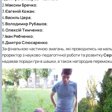
2.
Максим Бречко
;
3.
Євгеній Кожан
;
4.
Василь Цера
;
5.
Володимир Рубашов
;
6.
Олексій Тимченко
;
7.
Іван Рябченко
;
8.
Дмитро Слюсаренко
.
За фінальною частиною змагань, які проводились на маль
проректор з науково-педагогічної роботи та розвитку
Сер
надавав поради гри в шашки, а також нагородив переможц