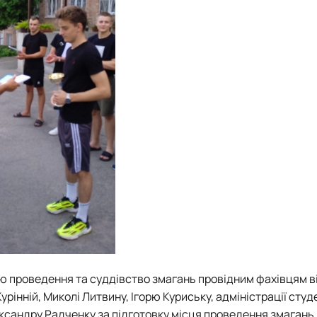
ію проведення та суддівство змагань провідним фахівцям в
Курінній, Миколі Литвину, Ігорю Куриську, адміністрації сту
ксандру Радченку за підготовку місця проведення змагань.