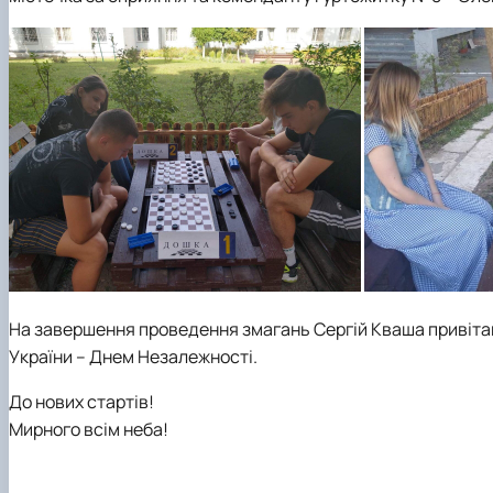
На завершення проведення змагань Сергій Кваша привітав
України – Днем Незалежності.
До нових стартів!
Мирного всім неба!