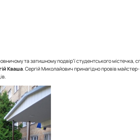
овничому та затишному подвір’ї студентського містечка, с
гій Кваша
. Сергій Миколайович принагідно провів майстер-
ів.