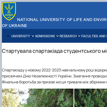
NATIONAL UNIVERSITY OF LIFE AND ENV
OF UKRAINE
UNIVERSITY
ADMISSIONS
RESEARCH
FACULTIES AND
About NUBiP
Academic Programs
Research Excellence
Educational and Research Institutes
Partnerships
Faculties and Units
Leadership & Governance
Cultural Diversity
Research Infrastructure
Faculties
International Projects
University Offices
Стартувала спартакіада студентського м
Campus & Facilities
International Student Support
Projects
Educational & Research Farms
Erasmus+ Mobility
Press Service
Distinguished Community
About Ukraine and Kyiv
Publications & Journals
Research Institutes
International Relations Office
Commitments
Student Life
Legal Framework
Regional Colleges and Institutes
International Projects Office
Спартакіаду у новому 2022-2023 навчальному році відкрил
Patent & Licensing
International Students Office
присвячені Дню Незалежності України. Змагання проводил
Science for Business
Фінальна боротьба за призові місця тривала між збірним