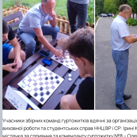
Учасники збірних команд гуртожитків вдячні за організац
виховної роботи та студентських справ ННЦ ВР і СР: Ірині 
містечка за сприяння та коменданту гуртожитку №8 – Оле