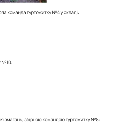
ла команда гуртожитку №4 у складі:
у №10:
я змагань, збірною командою гуртожитку №8: