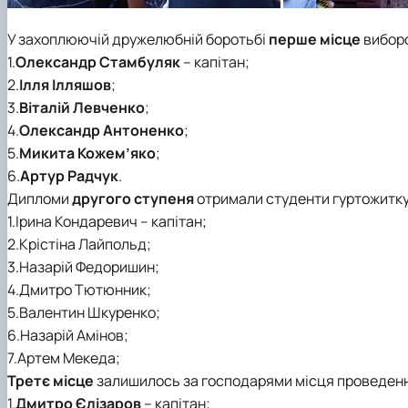
У захоплюючій дружелюбній боротьбі
перше місце
виборо
1.
Олександр Стамбуляк
– капітан;
2.
Ілля Ілляшов
;
3.
Віталій Левченко
;
4.
Олександр Антоненко
;
5.
Микита Кожем’яко
;
6.
Артур Радчук
.
Дипломи
другого ступеня
отримали студенти гуртожитк
1.Ірина Кондаревич – капітан;
2.Крістіна Лайпольд;
3.Назарій Федоришин;
4.Дмитро Тютюнник;
5.Валентин Шкуренко;
6.Назарій Амінов;
7.Артем Мекеда;
Третє місце
залишилось за господарями місця проведенн
1.
Дмитро Єлізаров
– капітан;