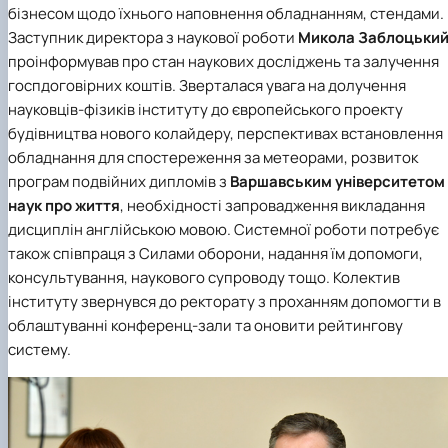
бізнесом щодо їхнього наповнення обладнанням, стендами.
Заступник директора з наукової роботи
Микола Заблоцьки
проінформував про стан наукових досліджень та залучення
госпдоговірних коштів. Зверталася увага на долучення
науковців-фізиків інституту до європейського проекту
будівництва нового колайдеру, перспективах встановлення
обладнання для спостереження за метеорами, розвиток
програм подвійних дипломів з
Варшавським університетом
наук про життя
, необхідності запровадження викладання
дисциплін англійською мовою. Системної роботи потребує
також співпраця з Силами оборони, надання їм допомоги,
консультування, наукового супроводу тощо. Колектив
інституту звернувся до ректорату з проханням допомогти в
облаштуванні конференц-зали та оновити рейтингову
систему.