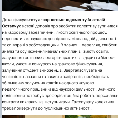
Декан
факультету аграрного менеджменту
Анатолій
Остапчук
в своїй доповів про здобутки колективу зупинився
на кадровому забезпеченні, якості освітнього процесу,
перспективах наукових досліджень, міжнародній діяльності
та співпраці з роботодавцями. В планах — перегляд, глибоки
аналіз та осучаснення навчальних планів і змісту освіти,
залучення гостьових лекторів-практиків, відкриття бізнес-
школи, участь в конкурсах на грантове фінансування,
залучення студентів-іноземців. Зверталася увага на
успішність навчання та захисти аспірантів, необхідність
збільшення залучення коштів на одного науково-
педагогічного працівника від наукової діяльності. Значного
поліпшення потребує профорієнтаційна робота, персональн
контакти викладачів зі вступниками. Також увагу колективу
треба привернути до публікаційної активності.