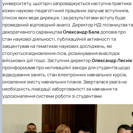
університету, цьогоріч запроваджується наступна практика:
кожен науково-педагогічний працівник залучає вступників,
список яких веде дирекція, і за результатами вступу буде
проведений відповідний аналіз. Директор
НДІ лісівництва та
декоративного садівництва
Олександр Бала
доповів про
стан наукової діяльності, публікаційній активності та
закцентував на тематиках наукових досліджень, які
стосуються відновлення лісів, розмінування внаслідок
військових дій тощо. Заступник директор
Олександр Леснік
проінформував про мотиваційні заходи для студентів щодо
відвідування занять, стан електронних навчальних курсів,
оновлення змісту навчальних планів. Зверталася увага на
необхідність ліквідації заборгованості за навчання та
удосконалення системи роботи зі студентами.