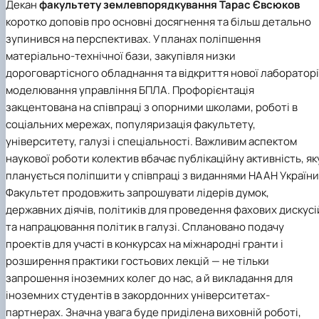
Декан
факультету землевпорядкування
Тарас Євсюков
коротко доповів про основні досягнення та більш детально
зупинився на перспективах. У планах поліпшення
матеріально-технічної бази, закупівля низки
дороговартісного обладнання та відкриття нової лабораторі
моделювання управління БПЛА. Профорієнтація
закцентована на співпраці з опорними школами, роботі в
соціальних мережах, популяризація факультету,
університету, галузі і спеціальності. Важливим аспектом
наукової роботи колектив вбачає публікаційну активність, як
планується поліпшити у співпраці з виданнями НААН України
Факультет продовжить запрошувати лідерів думок,
державних діячів, політиків для проведення фахових дискусі
та напрацювання політик в галузі. Сплановано подачу
проектів для участі в конкурсах на міжнародні гранти і
розширення практики гостьових лекцій — не тільки
запрошення іноземних колег до нас, а й викладання для
іноземних студентів в закордонних університетах-
партнерах. Значна увага буде приділена виховній роботі,