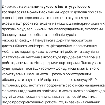
Директор
навчально-наукового інституту лісового
господарства
Роман Василишин
коротко доповів про стан
справ. Щодо перспектив, то колектив готується до
акредитації, робиться акцент на міждисциплінарних освітніх
програм з будівельниками, землевпорядниками, екологами.
Завершується розробка та апробація курсів
мікрокваліфікацій. Планується відкриття лабораторій:
дистанційного моніторингу, фітодизайну, проектування
меблів, де наразі тривають ремонтні роботи та закупівля
устаткування, частина з якого буде придбана в співпраці з
роботодавцями та міжнародними партнерами. Також увага
буде приділятися аудиторному фонду, місцям загального
користування. Велика мета — разом з роботодавцями
облаштувати внутрішній двір навчального корпусу №1. У
поточному році інститут продовжить свою місію майданчика
формування державної політики і в межах цього пройдуть дв
круглі столи, присвячені мисливству та лісовій політиці.
Щодо профорієнтаційної роботи, то, як зазначив очільник