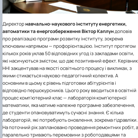
Директор
навчально-наукового інституту енергетики,
автоматики та енергозбереження
Віктор Каплун
доповів
про реалізацію програми розвитку інституту, зокрема
ключовим напрямом — профорієнтацією. Інститут протягом
кількох років уклав 50 відповідних угод із закладами освіти,
які насичуються змістом, що дає позитивний ефект. Керівник
ННІ закцентував на якості освітнього процесу і викликах, з
якими стикається науково-педагогічний колектив. А
основним в цьому є рівень підготовки абітурієнтів і
відповідно першокурсників. Цього року вводиться в освітній
процес комп’ютерний клас — лабораторія комп’ютерної
математики, яка матиме належне програмне забезпечення,
де студенти опановуватимуть сучасні знання. Є кілька
лабораторій, які потребують оновлення, зокрема гідравліки.
На поточний рік заплановано проведення ремонтних робіт, 
паралельно тривають перемовини з роботодавцями та