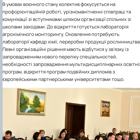
В умовах воєнного стану колектив фокусується на
профорієнтаційній роботі, урізноманітненні співпраці та
комунікації зі вступниками шляхом організації спільних зі
школами заходами. До відкриття готується лабораторія
агрохімічного моніторингу. Оновлення потребують
лабораторії кафедр хімії, переробки продукції рослинництва
Певні організаційні рішення мають відбутися у зв’язку із
запровадженням нового переліку спеціальностей,
необхідності запровадження мультидисциплінарних освітні
програм, відкриття програм подвійних дипломів з
європейськими партнерськими університетами тощо.