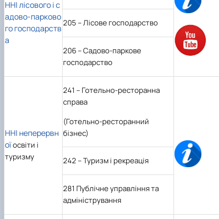
ННІ лісового і с
адово-парково
205 – Лісове господарство
го господарств
а
206 – Садово-паркове
господарство
241
–
Готельно-ресторанна
справа
(Готельно-ресторанний
ННІ неперервн
бізнес)
ої
освіти і
туризму
242
– Туризм і рекреація
281 Публічне управління та
адміністрування