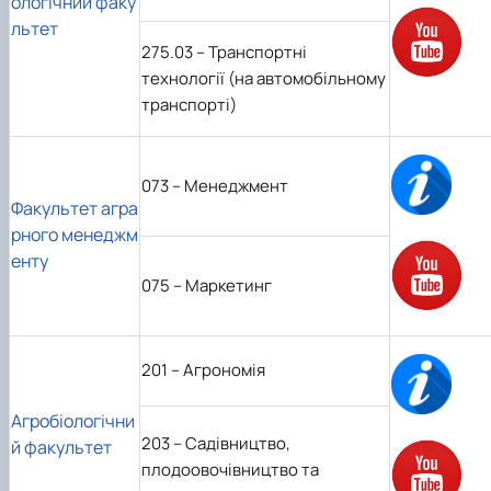
ологічний факу
льтет
275.03 – Транспортні
технології (на автомобільному
транспорті)
073 – Менеджмент
Факультет агра
рного менеджм
енту
075 – Маркетинг
201 – Агрономія
Агробіологічни
203 – Садівництво,
й факультет
плодоовочівництво та