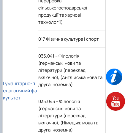
переробка
сільськогосподарської
продукції та харчові
технології)
017 Фізична культура і спорт
035.041 – Філологія
(германські мови та
літератури (переклад
включно), (Англійська мова та
Гуманітарно-п
друга іноземна)
едагогічний фа
культет
035.043 – Філологія
(германські мови та
літератури (переклад
включно), (Німецька мова та
друга іноземна)