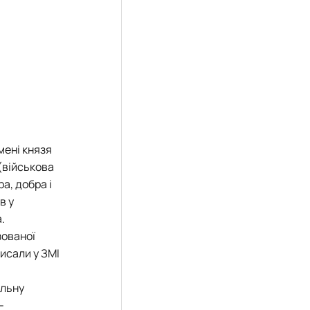
мені князя
(військова
а, добра і
в у
.
зованої
писали у ЗМІ
альну
-