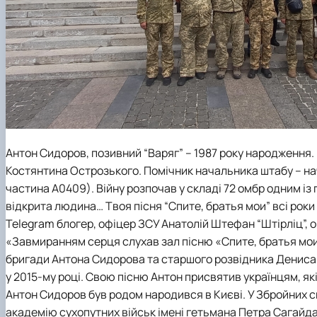
Антон Сидоров, позивний “Варяг” – 1987 року народження.
Костянтина Острозького. Помічник начальника штабу – на
частина А0409). Війну розпочав у складі 72 омбр одним із 
відкрита людина… Твоя пісня “Спите, братья мои” всі роки 
Telegram блогер, офіцер ЗСУ Анатолій Штефан “Штірліц”, 
«Завмиранням серця слухав зал пісню «Спите, братья мои
бригади Антона Сидорова та старшого розвідника Дениса Па
у 2015-му році. Свою пісню Антон присвятив українцям, які
Антон Сидоров був родом народився в Києві. У Збройних си
академію сухопутних військ імені гетьмана Петра Сагайдач