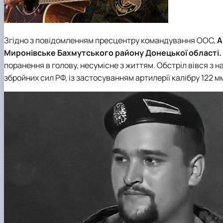
Згідно з повідомленням пресцентру командування ООС,
А
Миронівське Бахмутського району Донецької області.
поранення в голову, несумісне з життям. Обстріл вівся з 
збройних сил РФ, із застосуванням артилерії калібру 122 м