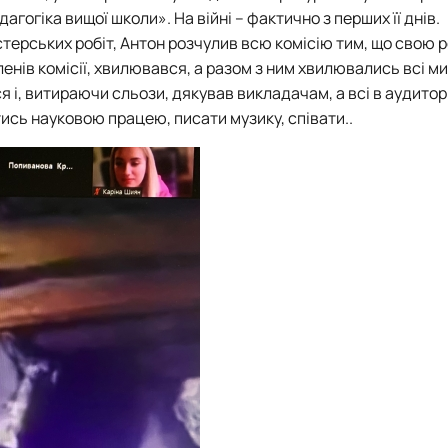
гогіка вищої школи». На війні – фактично з перших її днів.
істерських робіт, Антон розчулив всю комісію тим, що свою 
енів комісії, хвилювався, а разом з ним хвилювались всі ми
я і, витираючи сльози, дякував викладачам, а всі в аудиторі
ись науковою працею, писати музику, співати..