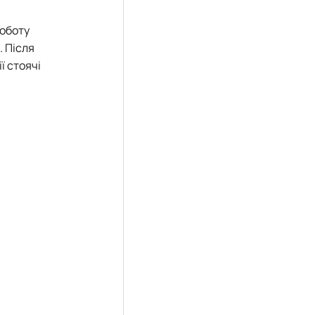
роботу
. Після
ї стоячі