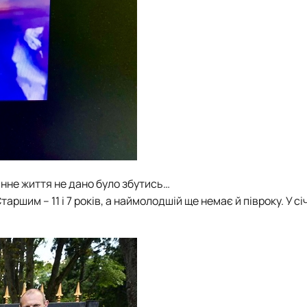
нне життя не дано було збутись…
ршим – 11 і 7 років, а наймолодшій ще немає й півроку. У сі