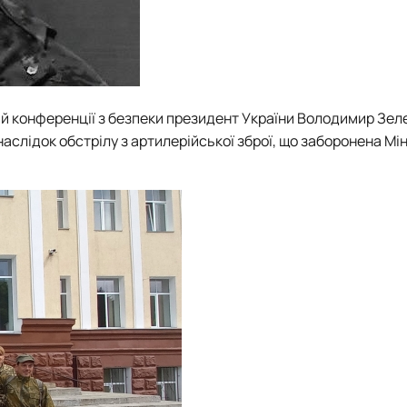
ій конференції з безпеки президент України Володимир Зел
наслідок обстрілу з артилерійської зброї, що заборонена М