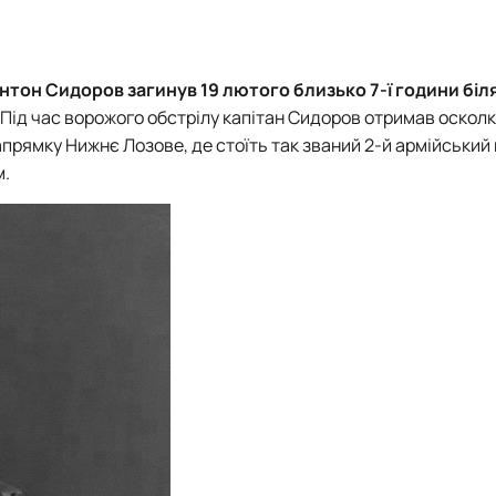
нтон Сидоров
загинув 19 лютого близько 7-ї години бі
Під час ворожого обстрілу капітан Сидоров отримав оскол
напрямку Нижнє Лозове, де стоїть так званий 2-й армійський
м.