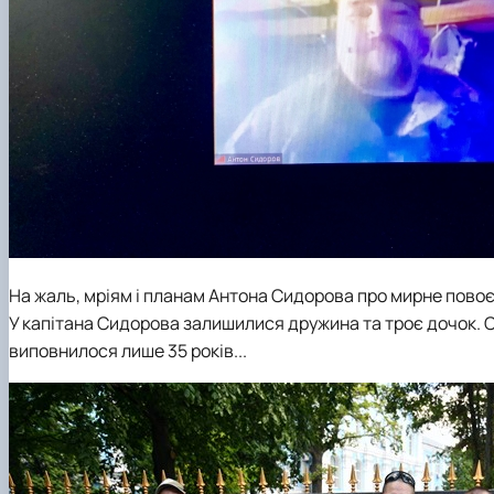
На жаль, мріям і планам Антона Сидорова про мирне повоє
У капітана Сидорова залишилися дружина та троє дочок. Ста
виповнилося лише 35 років...