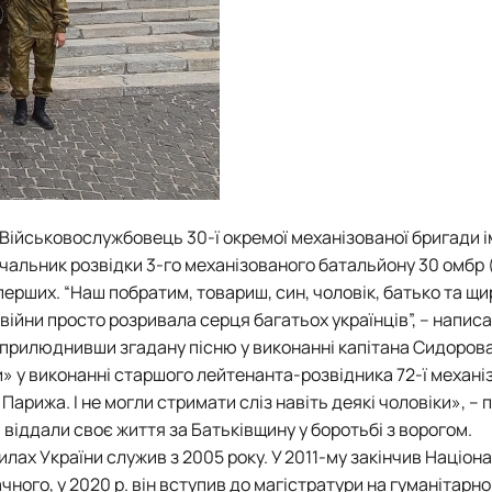
 Військовослужбовець 30-ї окремої механізованої бригади і
чальник розвідки 3-го механізованого батальйону 30 омбр 
перших. “Наш побратим, товариш, син, чоловік, батько та щир
війни просто розривала серця багатьох українців”, – написа
оприлюднивши згадану пісню у виконанні капітана Сидорова
» у виконанні старшого лейтенанта-розвідника 72-ї механі
рижа. І не могли стримати сліз навіть деякі чоловіки», – 
 віддали своє життя за Батьківщину у боротьбі з ворогом.
лах України служив з 2005 року. У 2011-му закінчив Націон
ного, у 2020 р. він вступив до магістратури на гуманітарно