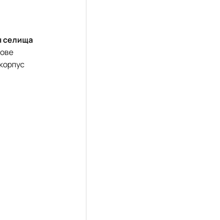
ля селища
кове
 корпус