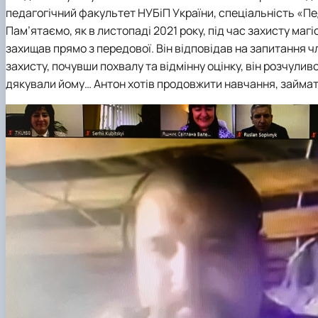
педагогічний факультет НУБіП України, спеціальність «Педа
Пам’ятаємо, як в листопаді 2021 року, під час захисту маг
захищав прямо з передової. Він відповідав на запитання чл
захисту, почувши похвалу та відмінну оцінку, він розчуливс
дякували йому… Антон хотів продовжити навчання, займат