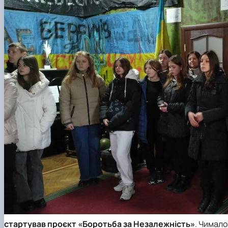
стартував проєкт «Боротьба за Незалежність»
. Чимало