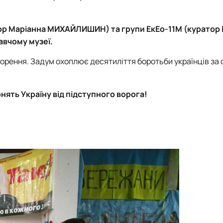
атор Маріанна МИХАЙЛИШИН) та групи ЕкЕо-11М (куратор 
авчому музеї.
орення. Задум охоплює десятиліття боротьби українців за 
ять Україну від підступного ворога!