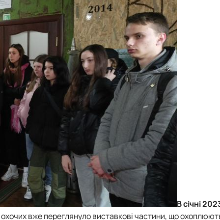
В січні 202
 охочих вже переглянуло виставкові частини, що охоплюють