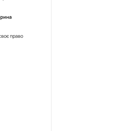
Ірина
своє право