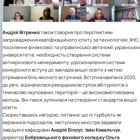
Андрій Вітренко
також говорив про перспективи
запровадження кваліфікаційного іспиту за технологією ЗНО,
посилення фінансової та управлінської автономії українськи
університетів, необхідність створення системи
антикризового менеджменту, удосконалення системи
конкурсного вступу до закладів вищої освіти з метою
отримання біль якісного вступника. Вступна кампанія 2020,
до речі, відзначилася рекордним вступом абітурієнтів з
тимчасово окупованих територій – це високовмотивована
молодь. Він також зупинився на створенні стандартів вищої
освіти.
Скориставшись нагодою, питання, що їх турбують як
керівників підрозділів, заступнику міністра задавали
завідуючі кафедрами
Андрій Білоус
,
Іван Ковальчук
,
директор
Бобровицького фахового коледжу
Ольга