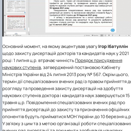
Основний момент, на якому акцентував увагу
Ігор Ібатуллін
щодо захисту дисертацій докторів та кандидатів наук у 2021
році: 1 липня ц.р. втрачає чинність
Порядок присудження
наукових ступенів
, затверджений постановою Кабінету
Міністрів України від 24 липня 2013 року № 567. Окрім цього,
термін дії спеціалізованих вчених рад із правом прийняття д
розгляду та проведення захисту дисертацій на здобуття
наукових ступенів доктора і кандидата наук завершується 15
травня ц.р. Повідомлення спеціалізованих вчених рад про
прийняття дисертацій до захисту та призначення офіційних
опонентів будуть прийматися МОН України до 10 березня ц.р
У зв’язку з цим та з метою організації роботи спеціалізовани
вчених рад дисертації та документи здобувачів наукових