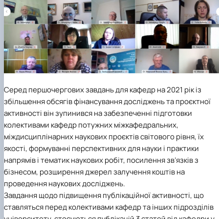
Серед першочергових завдань для кафедр на 2021 рік із
збільшення обсягів фінансування досліджень та проєктної
активності він зупинився на забезпеченні підготовки
колективами кафедр потужних міжкафедральних,
міждисциплінарних наукових проєктів світового рівня, їх
якості, формуванні перспективних для науки і практики
напрямів і тематик наукових робіт, посилення зв’язків з
бізнесом, розширення джерел залучення коштів на
проведення наукових досліджень.
Завдання щодо підвищення публікаційної активності, що
ставляться перед колективами кафедр та інших підрозділів
університету, стосуються публікацій 3 статей від кафедри у