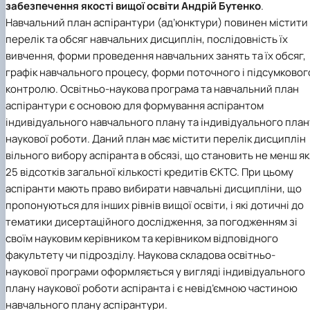
забезпечення якості вищої освіти
Андрій Бутенко
.
Навчальний план аспірантури (ад’юнктури) повинен містити
перелік та обсяг навчальних дисциплін, послідовність їх
вивчення, форми проведення навчальних занять та їх обсяг,
графік навчального процесу, форми поточного і підсумковог
контролю. Освітньо-наукова програма та навчальний план
аспірантури є основою для формування аспірантом
індивідуального навчального плану та індивідуального план
наукової роботи. Даний план має містити перелік дисциплін
вільного вибору аспіранта в обсязі, що становить не менш як
25 відсотків загальної кількості кредитів ЄКТС. При цьому
аспіранти мають право вибирати навчальні дисципліни, що
пропонуються для інших рівнів вищої освіти, і які дотичні до
тематики дисертаційного дослідження, за погодженням зі
своїм науковим керівником та керівником відповідного
факультету чи підрозділу. Наукова складова освітньо-
наукової програми оформляється у вигляді індивідуального
плану наукової роботи аспіранта і є невід’ємною частиною
навчального плану аспірантури.