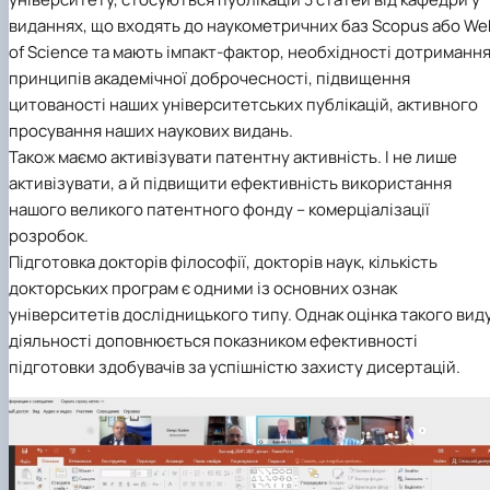
виданнях, що входять до наукометричних баз Scopus або We
of Science та мають імпакт-фактор, необхідності дотриманн
принципів академічної доброчесності, підвищення
цитованості наших університетських публікацій, активного
просування наших наукових видань.
Також маємо активізувати патентну активність. І не лише
активізувати, а й підвищити ефективність використання
нашого великого патентного фонду – комерціалізації
розробок.
Підготовка докторів філософії, докторів наук, кількість
докторських програм є одними із основних ознак
університетів дослідницького типу. Однак оцінка такого вид
діяльності доповнюється показником ефективності
підготовки здобувачів за успішністю захисту дисертацій.