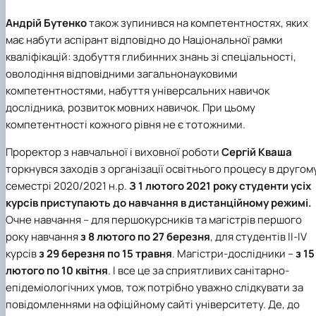
Андрій Бутенко
також зупинився на компетентностях, яких
має набути аспірант відповідно до Національної рамки
кваліфікацій: здобуття глибинних знань зі спеціальності,
оволодіння відповідними загальнонауковими
компетентностями, набуття універсальних навичок
дослідника, розвиток мовних навичок. При цьому
компетентності кожного рівня не є тотожними.
Проректор з навчальної і виховної роботи
Сергій Кваша
торкнувся заходів з організації освітнього процесу в другом
семестрі 2020/2021 н.р.
З 1 лютого 2021 року студенти усіх
курсів приступають до навчання в дистанційному режимі.
Очне навчання – для першокурсників та магістрів першого
року навчання
з 8 лютого по 27 березня
, для студентів ІІ-IV
курсів
з 29 березня по 15 травня
. Магістри-дослідники –
з 15
лютого по 10 квітня
. І все це за сприятливих санітарно-
епідеміологічних умов, тож потрібно уважно слідкувати за
повідомленнями на офіційному сайті університету. Де, до