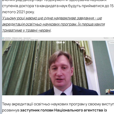
ступенів доктора та кандидата наук будуть прийматися до 15
лютого 2021 року.
У цьому році маємо ще одне надважливе завдання – це
акредитація освітньо-наукових програм. Їх перша хвиля
триватиме у травні-червні
.
Тему акредитації освітньо-наукових програм у своєму виступ
розвинув
заступник голови
Національного агентства із