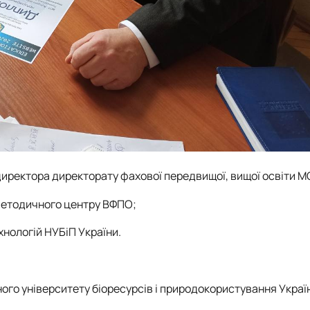
 директора директорату фахової передвищої, вищої освіти М
методичного центру ВФПО;
нологій НУБіП України.
го університету біоресурсів і природокористування Укра