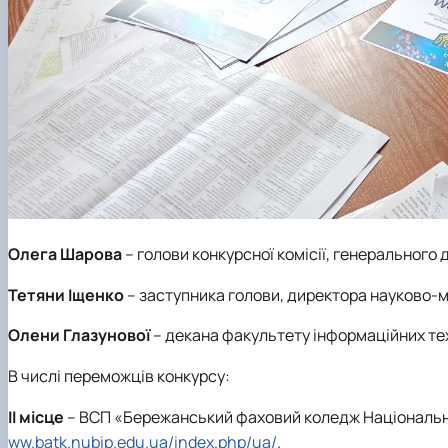
Олега Шарова
– голови конкурсної комісії, генерального
Тетяни Іщенко
– заступника голови, директора науково-
Олени Глазунової
– декана факультету інформаційних тех
В числі переможців конкурсу:
ІІ місце
– ВСП «Бережанський фаховий коледж Національно
ww.batk.nubip.edu.ua/index.php/ua/
.