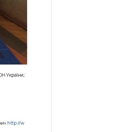
ОН України;
їни»
http://w