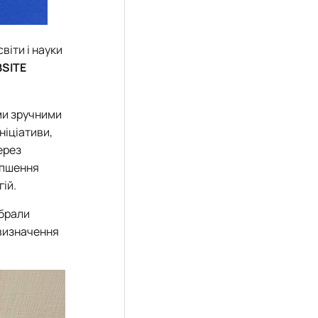
віти і науки
BSITE
ми зручними
ніціативи,
ерез
ліпшення
ій.
абрали
 визначення