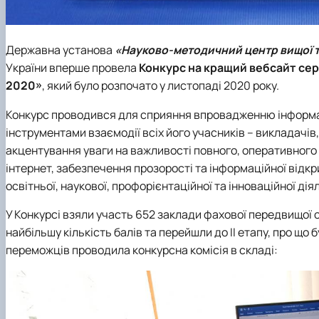
Державна установа
«Науково-методичний центр вищої т
України вперше провела
Конкурс на кращий вебсайт сер
2020»
, який було розпочато у листопаді 2020 року.
Конкурс проводився для сприяння впровадженню інформац
інструментами взаємодії всіх його учасників – викладачів,
акцентування уваги на важливості повного, оперативного 
інтернет, забезпечення прозорості та інформаційної відкр
освітньої, наукової, профорієнтаційної та інноваційної д
У Конкурсі взяли участь 652 заклади фахової передвищої 
найбільшу кількість балів та перейшли до ІІ етапу, про що
переможців проводила конкурсна комісія в складі: