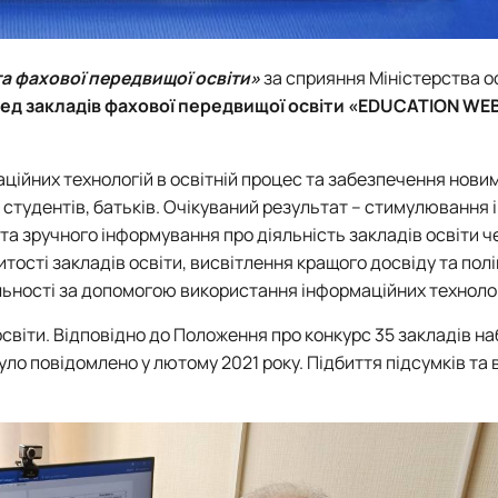
а фахової передвищої освіти»
за сприяння Міністерства ос
ед закладів фахової передвищої освіти «EDUCATION WE
ійних технологій в освітній процес та забезпечення нови
 студентів, батьків. Очікуваний результат – стимулювання і
та зручного інформування про діяльність закладів освіти ч
итості закладів освіти, висвітлення кращого досвіду та по
іяльності за допомогою використання інформаційних технолог
освіти. Відповідно до Положення про конкурс 35 закладів н
 було повідомлено у лютому 2021 року. Підбиття підсумків та