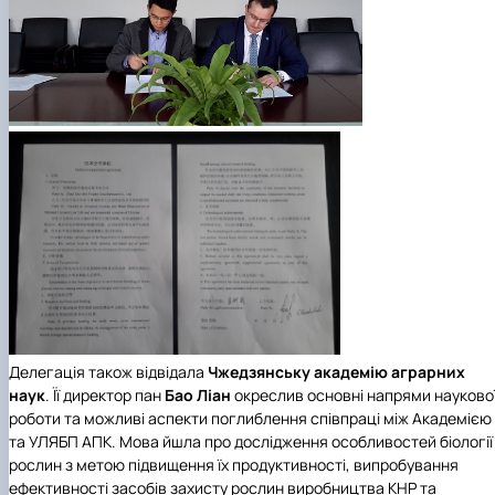
Делегація також відвідала
Чжедзянську академію аграрних
наук
. Її директор пан
Бао Ліан
окреслив основні напрями науково
роботи та можливі аспекти поглиблення співпраці між Академією
та УЛЯБП АПК. Мова йшла про дослідження особливостей біології
рослин з метою підвищення їх продуктивності, випробування
ефективності засобів захисту рослин виробництва КНР та