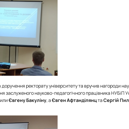
 доручення ректорату університету та вручив нагороди на
ня заслуженого науково-педагогічного працівника НУБіП У
чили
Євгену Бакуліну
, а
Євген Афтанділянц
та
Сергій Пи