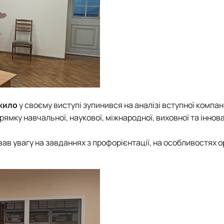
жило
у своєму виступі зупинився на аналізі вступної компані
рямку навчальної, наукової, міжнародної, виховної та іннов
вав увагу на завданнях з профорієнтації, на особливостях о