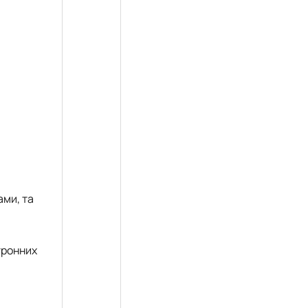
ами, та
тронних