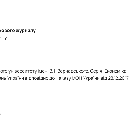
укового журналу
ету
»
о університету імені В. І. Вернадського. Серія: Економіка і
ь України відповідно до Наказу МОН України від 28.12.
2017
и