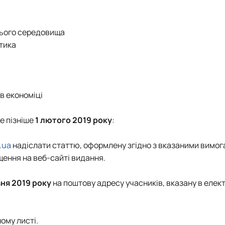
нього середовища
ітика
 в економіці
е пізніше
1 лютого
2019
року
:
.ua
надіслати статтю, оформлену згідно з вказаними вимог
ення на веб-сайті видання.
зня
2019
року
на поштову адресу учасників, вказану в елек
ому листі.