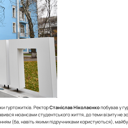
рки гуртожитків. Ректор
Станіслав Ніколаєнко
побував у гу
кавився нюансами студентського життя, до теми візиту не з
нням (ба, навіть якими підручниками користуються), майбу