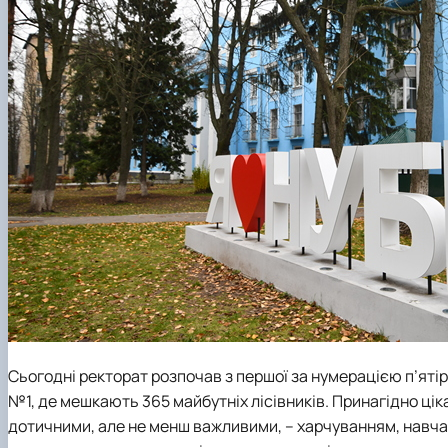
Сьогодні ректорат розпочав з першої за нумерацією п’яті
№1, де мешкають 365 майбутніх лісівників. Принагідно ці
дотичними, але не менш важливими, – харчуванням, навча