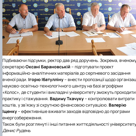
Підбиваючи підсумки, ректор дав ряд доручень. Зокрема, вченом
секретарю
Оксані Барановській
– підготувати проект
інформаційно-аналітичних матеріалів до серпневого засідання
вченої ради.
Ігорю Ібатулліну
– внести пропозиції щодо організац
науково-освітньо-технологічного центру на базі агрофірми
«Колос», де студенти і викладачі університету зможуть проходити
практику і стажування.
Вадиму Ткачуку
– контролювати витрати
коштів, у зв’язку зі скрутною фінансовою ситуацією.
Валерію
Іщенку
– ефективніше вживати заходів відповідно до програми
енергозбереження.
Також були розглянуті і інші питання життєдіяльності університету
Денис Рудень