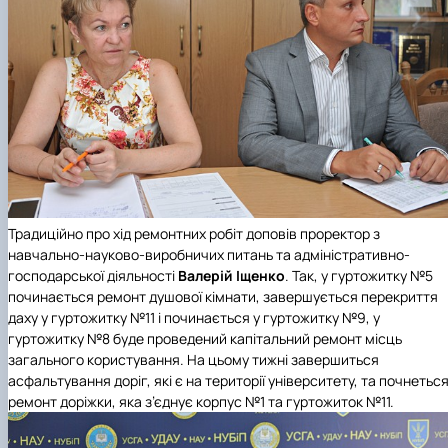
Традиційно про хід ремонтних робіт доповів проректор з
навчально-науково-виробничих питань та адміністративно-
господарської діяльності
Валерій Іщенко
. Так, у гуртожитку №5
починається ремонт душової кімнати, завершується перекриття
даху у гуртожитку №11 і починається у гуртожитку №9, у
гуртожитку №8 буде проведений капітальний ремонт місць
загального користування. На цьому тижні завершиться
асфальтування доріг, які є на території університету, та почнетьс
ремонт доріжки, яка з’єднує корпус №1 та гуртожиток №11.