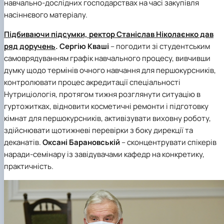
навчально-дослідних господарствах на часі закупівля
насіннєвого матеріалу.
Підбиваючи підсумки, ректор Станіслав Ніколаєнко дав
ряд доручень
.
Сергію Кваші
– погодити зі студентським
самоврядуванням графік навчального процесу, вивчивши
думку щодо термінів очного навчання для першокурсників,
контролювати процес акредитації спеціальності
Нутриціологія, протягом тижня розглянути ситуацію в
гуртожитках, відновити косметичні ремонти і підготовку
кімнат для першокурсників, активізувати виховну роботу,
здійснювати щотижневі перевірки з боку дирекції та
деканатів.
Оксані Барановській
– сконцентрувати спікерів
наради-семінару із завідувачами кафедр на конкретику,
практичність.