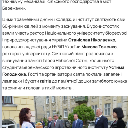
технікуму механізації сільського господарства в місті
Бережани».
Цими травневими днями і коледж, й інститут святкують свій
60-річний ювілей з моменту заснування. В урочистостях
взяли участь ректор Національного університету біоресурсі
і природокористування України
Станіслав Ніколаєнко
,
голова наглядової ради НУБіП України
Микола Томенко
,
ректорат університету. Святковий візит розпочався з
вшанування пам’яті Героя Небесної Сотні, колишнього
студента Бережанського агротехнічного інституту
Устима
Голоднюка
. Гості та організатори свята поклали запалені
лампадки і букети квітів до пам’ятної дошки загиблого юнака
та схилили голови в тихій молитві.