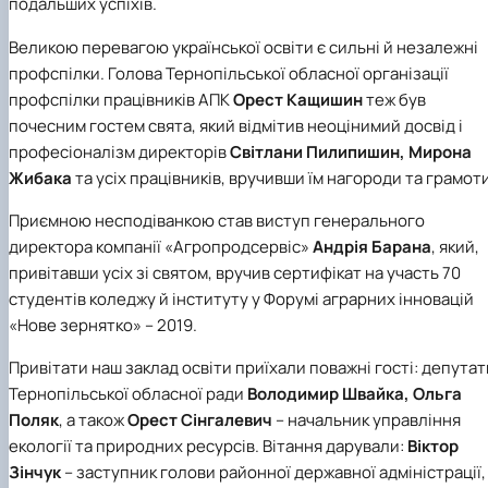
подальших успіхів.
Великою перевагою української освіти є сильні й незалежні
профспілки. Голова Тернопільської обласної організації
профспілки працівників АПК
Орест Кащишин
теж був
почесним гостем свята, який відмітив неоцінимий досвід і
професіоналізм директорів
Світлани Пилипишин, Мирона
Жибака
та усіх працівників, вручивши їм нагороди та грамоти
Приємною несподіванкою став виступ генерального
директора компанії «Агропродсервіс»
Андрія Барана
, який,
привітавши усіх зі святом, вручив сертифікат на участь 70
студентів коледжу й інституту у Форумі аграрних інновацій
«Нове зернятко» – 2019.
Привітати наш заклад освіти приїхали поважні гості: депутат
Тернопільської обласної ради
Володимир Швайка, Ольга
Поляк
, а також
Орест Сінгалевич
– начальник управління
екології та природних ресурсів. Вітання дарували:
Віктор
Зінчук
– заступник голови районної державної адміністрації,