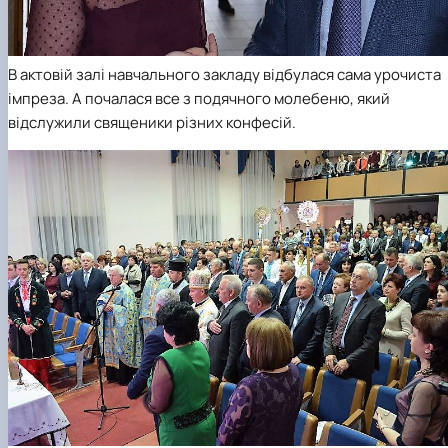
В актовій залі навчального закладу відбулася сама урочиста
імпреза. А почалася все з подячного молебеню, який
відслужили священики різних конфесій.