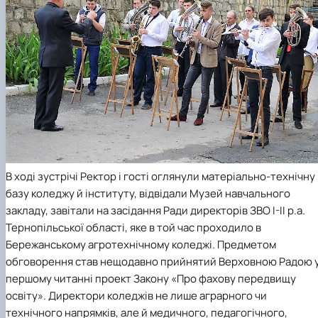
В ході зустрічі Ректор і гості оглянули матеріально-технічну
базу коледжу й інституту, відвідали Музей навчального
закладу, завітали на засідання Ради директорів ЗВО І-ІІ р.а.
Тернопільської області, яке в той час проходило в
Бережанському агротехнічному коледжі. Предметом
обговорення став нещодавно прийнятий Верховною Радою 
першому читанні проект Закону «Про фахову передвищу
освіту». Директори коледжів не лише аграрного чи
технічного напрямків, але й медичного, педагогічного,