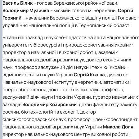
Василь Білик
– голова Бережанської районної ради,
Володимир Музичка
– міський голова м. Бережани,
Сергій
Горяний
– начальник Бережанського відділу поліції Головно
управління Національної поліції в Тернопільській області.
Вітали наш заклад і науково-педагогічна еліта Національног
університету біоресурсів і природокористування України:
проректор з навчальної і виховної роботи, академік
Національної академії аграрних наук, доктор економічних
наук, професор заслужений діяч науки і техніки України,
відмінник освіти і науки України
Сергій Кваша
, директор
Навчально-наукового інституту енергетики, автоматики і
енергозбереження, доктор технічних наук, професор,
заслужений діяч науки і техніки України, куратор навчальних
закладів
Володимир Козирський
, декан факультету захисту
рослин, біотехнологій та екології, доктор
сільськогосподарських наук, професор, член-кореспондент
Національної академії аграрних наук України
Микола Доля
,
директор навчально-наукового центру виховної роботи і