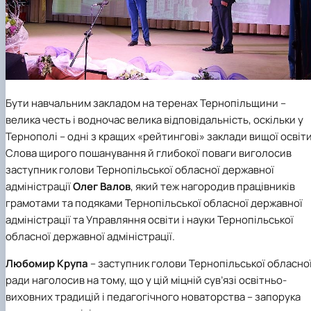
Бути навчальним закладом на теренах Тернопільщини –
велика честь і водночас велика відповідальність, оскільки у
Тернополі – одні з кращих «рейтингові» заклади вищої освіти
Слова щирого пошанування й глибокої поваги виголосив
заступник голови Тернопільської обласної державної
адміністрації
Олег Валов
, який теж нагородив працівників
грамотами та подяками Тернопільської обласної державної
адміністрації та Управляння освіти і науки Тернопільської
обласної державної адміністрації.
Любомир Крупа
– заступник голови Тернопільської обласно
ради наголосив на тому, що у цій міцній сув’язі освітньо-
виховних традицій і педагогічного новаторства – запорука