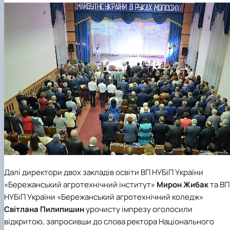
Далі директори двох закладів освіти ВП НУБіП України
«Бережанський агротехнічний інститут»
Мирон Жибак
та ВП
НУБіП України «Бережанський агротехнічний коледж»
Світлана Пилипишин
урочисту імпрезу оголосили
відкритою, запросивши до слова ректора Національного