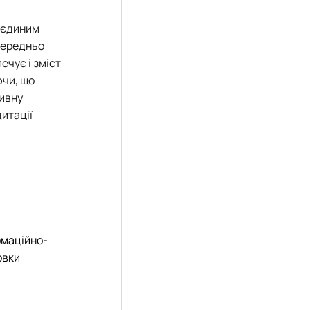
е єдиним
середньо
ечує і зміст
ючи, що
тивну
итації
рмаційно-
овки