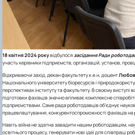
18 квітня 2024 року
відбулося
засідання Ради роботода
участь керівники підприємств, організацій, установ, прові
Відкриваючи захід, декан факультету к.е.н, доцент
Любов
Національного університету біоресурсів і природокористув
перспективах інституту та факультету. В своєму виступі в
підготовки фахівців значно впливає комплексне співробіт
підприємствами. Саме рада роботодавців об’єднує науковц
працевлаштування, конкурентоспроможності фахівців на р
Навіть війна не здатна завадити нашим роботодавцям, н
освітнього процесу, генерувати нові ідеї для співпраці р