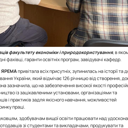
вців факультету економіки і природокористування
, в яко
дні фахівці, гаранти освітніх програм, завідувачі кафедр.
 ЯРЕМА
привітала всіх присутніх, зупинилась на історії та
ання України, який відмічає 126 річницю від створення, до
она зазначила, що на забезпечення високої якості професій
ництво із зацікавленими установами, організаціями та
ів і практиків задля якісного навчання, можливостей
инку праці.
ауковцям, здобувачам вищої освіти працювати над удоскон
оботодавців зі студентами та викладачами, продукувати та