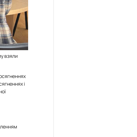
му взяли
 досягненнях
сягненнях і
ної
аленням