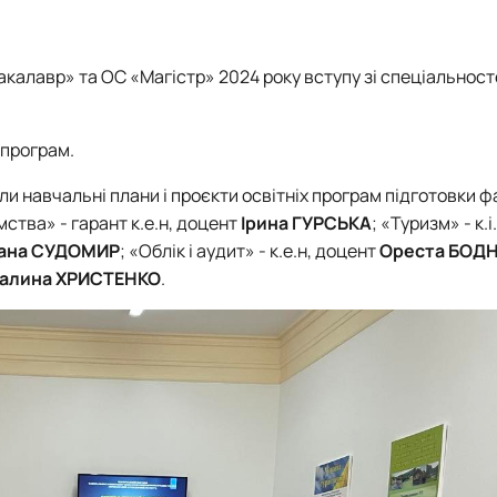
Бакалавр» та ОС «Магістр» 2024 року вступу зі спеціальност
 програм.
и навчальні плани і проєкти освітніх програм підготовки ф
ства» - гарант к.е.н, доцент
Ірина ГУРСЬКА
; «Туризм» - к.
лана СУДОМИР
; «Облік і аудит» - к.е.н, доцент
Ореста БОД
Галина ХРИСТЕНКО
.