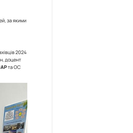
ей, за якими
ахівців 2024
і.н, доцент
НАР
та ОС