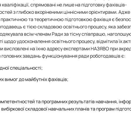
кваліфікації, спрямовані не лише на підготовку фахівців-
тостей з глибоко вкоріненими ціннісними орієнтирами. Адж
ж практичною та теоретичною підготовкою фахівця є безпо
отодавець є тією складовою освітнього процесу, яка забезп
одякувала всім членам Ради за тісну співпрацю, наголошу
оті щодо удосконалення освітнього процесу, відмітила їх ак
ули висловлені на їхню адресу експертами НАЗЯВО при акред
із головних завдань функціонування ради роботодавців є:
дної спеціальності;
 вимог до майбутніх фахівців;
компетентностей та програмних результатів навчання, інфо
вибіркової складової навчальних планів та програм підгот