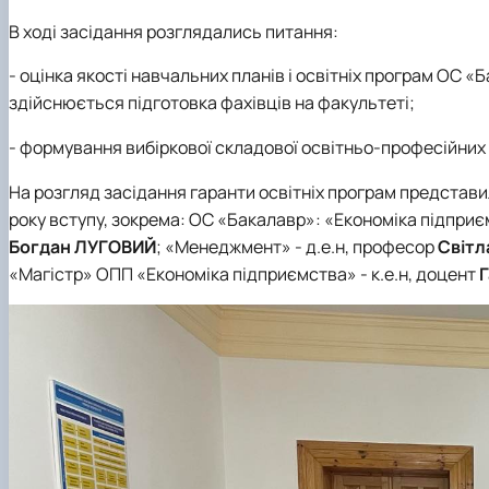
В ході засідання розглядались питання:
- оцінка якості навчальних планів і освітніх програм ОС «
здійснюється підготовка фахівців на факультеті;
- формування вибіркової складової освітньо-професійних
На розгляд засідання гаранти освітніх програм представил
року вступу, зокрема: ОС «Бакалавр»: «Економіка підприєм
Богдан ЛУГОВИЙ
; «Менеджмент» - д.е.н, професор
Світ
«Магістр» ОПП «Економіка підприємства» - к.е.н, доцент