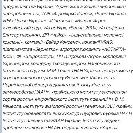
продовольства України, Української асоціації виробників і
переробників сої, ТОВ «Агрофірма Колос», «Бейо Україна»,
«Рійк Цваан Україна», «Світанок», «Баланс Агро»,
«Український сад», «АгроУкр», «Весна-2011», «Агрофірма
Елітсортнасіння», ДП «Чайка», «Індустріальної молочної
компанії», компанії «Байер Консенс», компанії VRAS;
підприємства «Зернятко», агропромхолдингу «АСТАРТА-
КИЇВ», ФГ «Широкоступ», ПП «Строкова-Агро», корпорації
Укрвинпром, концерну Укрсадвинпром, Національного
ботанічного саду ім. М.М. Гришка НАН України, департаменту
агропромислового розвитку Вінницької, Київської та
Чернігівської облдержадміністрації, ННЦ «Інститут
землеробства НААН», Українського інституту експертизи
сортів рослин, Миронівського інституту пшениці ім. В. М.
Ремесла, Інституту фізіології рослин і генетика НАН України,
Інституту біоенергетичних культур і цукрових буряків НААН,
Інституту садівництва НААН України, Інституту водних
проблем і меліорації НААН, редакції журналу «Зерно»
.