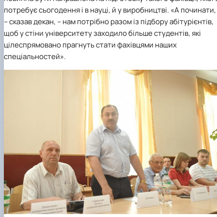
потребує сьогодення і в науці, й у виробництві. «А починати,
– сказав декан, – нам потрібно разом із підбору абітурієнтів,
щоб у стіни університету заходило більше студентів, які
цілеспрямовано прагнуть стати фахівцями наших
спеціальностей».