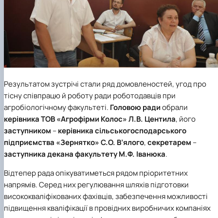
Результатом зустрічі стали ряд домовленостей, угод про
тісну співпрацю й роботу ради роботодавців при
агробіологічному факультеті.
Головою ради
обрали
керівника ТОВ «Агрофірми Колос»
Л.В. Центила
, його
заступником
–
керівника сільськогосподарського
підприємства «Зернятко»
С.О. В’ялого
,
секретарем
–
заступника декана факультету
М.Ф. Іванюка
.
Відтепер рада опікуватиметься рядом пріоритетних
напрямів. Серед них регулювання шляхів підготовки
висококваліфікованих фахівців, забезпечення можливості
підвищення кваліфікації в провідних виробничих компаніях