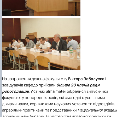
На запрошення декана факультету
Віктора Забалуєва
і
завідувачів кафедр приїхали
більше 20 членів ради
роботодавців
. У стінах alma mater зібралися випускники
факультету попередніх років, які сьогодні є успішними
діячами науки, керівниками наукових установ та підрозділів,
аграріями-практиками та представники
Національної академі
аграрних наук України, Міністерства аграрної політики та