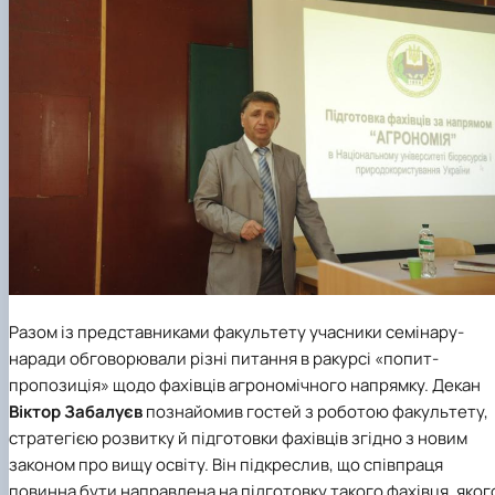
Разом із представниками факультету учасники семінару-
наради обговорювали різні питання в ракурсі «попит-
пропозиція» щодо фахівців агрономічного напрямку. Декан
Віктор Забалуєв
познайомив гостей з роботою факультету,
стратегією розвитку й підготовки фахівців згідно з новим
законом про вищу освіту. Він підкреслив, що співпраця
повинна бути направлена на підготовку такого фахівця, яког