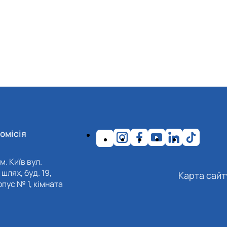
омісія
м. Київ вул.
шлях, буд. 19,
Карта сайт
пус № 1, кімната