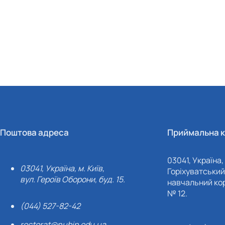
Поштова адреса
Приймальна к
03041, Україна, 
03041, Україна, м. Київ,
Горіхуватський 
вул. Героїв Оборони, буд. 15.
навчальний кор
№ 12.
(044) 527-82-42
rectorat@nubip.edu.ua