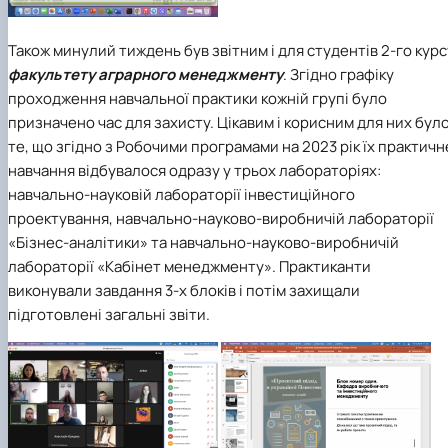
Також минулий тиждень був звітним і для студентів 2-го курс
факультету аграрного менеджменту
. Згідно графіку
проходження навчальної практики кожній групі було
призначено час для захисту. Цікавим і корисним для них бул
те, що згідно з Робочими програмами на 2023 рік їх практичн
навчання відбувалося одразу у трьох лабораторіях:
навчально-науковій лабораторії інвестиційного
проектування, навчально-науково-виробничій лабораторії
«Бізнес-аналітики» та навчально-науково-виробничій
лабораторії «Кабінет менеджменту». Практиканти
виконували завдання 3-х блоків і потім захищали
підготовлені загальні звіти.