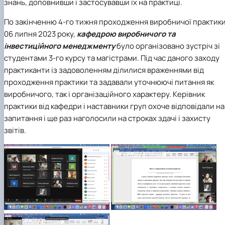
знань, доповнивши і застосувавши їх на практиці.
По закінченню 4-го тижня проходження виробничої практики
06 липня 2023 року,
кафедрою виробничого та
інвестиційного менеджменту
було організовано зустріч зі
студентами 3-го курсу та магістрами. Під час даного заходу
практиканти із задоволенням ділилися враженнями від
проходження практики та задавали уточнюючі питання як
виробничого, так і організаційного характеру. Керівник
практики від кафедри і наставники груп охоче відповідали на
запитання і ще раз наголосили на строках здачі і захисту
звітів.