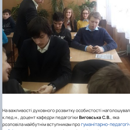
На важливості духовного розвитку особистості наголошува
к.пед.н., доцент кафедри педагогіки
Виговська С.В.
, яка
гуманітарно-педагогі
розповіла майбутнім вступникам про