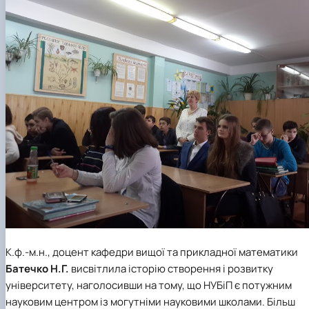
К.ф.-м.н., доцент кафедри вищої та прикладної математики
Батечко Н.Г.
висвітлила історію створення і розвитку
університету, наголосивши на тому, що НУБіП є потужним
науковим центром із могутніми науковими школами. Більш