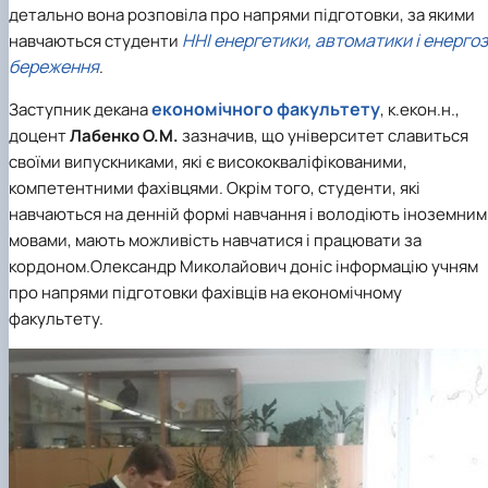
детально вона розповіла про напрями підготовки, за якими
ННІ енергетики, автоматики і енергоз
навчаються студенти
береження
.
економічного факультету
Заступник декана
, к.екон.н.,
доцент
Лабенко О.М.
зазначив, що університет славиться
своїми випускниками, які є висококваліфікованими,
компетентними фахівцями. Окрім того, студенти, які
навчаються на денній формі навчання і володіють іноземни
мовами, мають можливість навчатися і працювати за
кордоном.Олександр Миколайович доніс інформацію учням
про напрями підготовки фахівців на економічному
факультету.