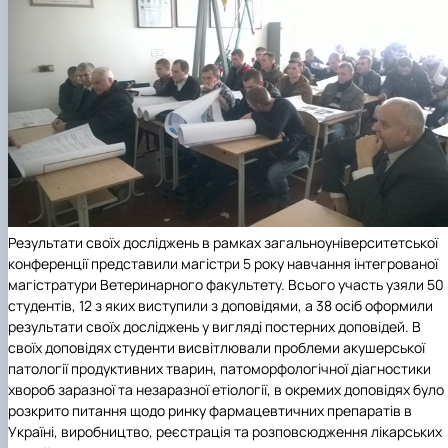
Результати своїх досліджень в рамках загальноуніверситетської
конференції представили магістри 5 року навчання інтегрованої
магістратури Ветеринарного факультету. Всього участь узяли 50
студентів, 12 з яких виступили з доповідями, а 38 осіб оформили
результати своїх досліджень у вигляді постерних доповідей. В
своїх доповідях студенти висвітлювали проблеми акушерської
патології продуктивних тварин, патоморфологічної діагностики
хвороб заразної та незаразної етіології, в окремих доповідях було
розкрито питання щодо ринку фармацевтичних препаратів в
Україні, виробництво, реєстрація та розповсюдження лікарських