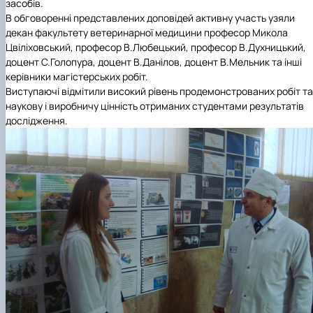
засобів.
В обговоренні представлених доповідей активну участь узяли
декан факультету ветеринарної медицини професор Микола
Цвіліховський, професор В.Любецький, професор В.Духницький,
доцент С.Голопура, доцент В.Данілов, доцент В.Мельник та інші
керівники магістерських робіт.
Виступаючі відмітили високий рівень продемонстрованих робіт та
наукову і виробничу цінність отриманих студентами результатів
дослідження.