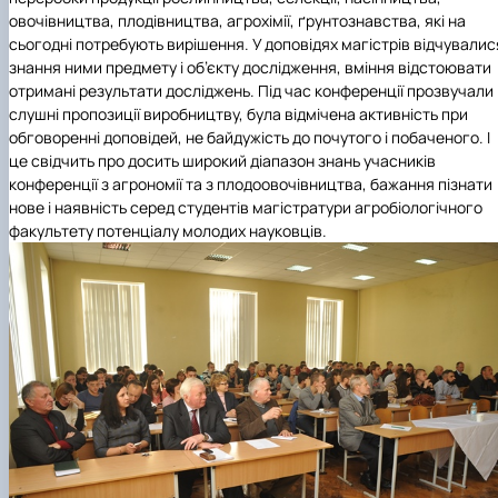
овочівництва, плодівництва, агрохімії, ґрунтознавства, які на
сьогодні потребують вирішення. У доповідях магістрів відчувалис
знання ними предмету і об’єкту дослідження, вміння відстоювати
отримані результати досліджень. Під час конференції прозвучали
слушні пропозиції виробництву, була відмічена активність при
обговоренні доповідей, не байдужість до почутого і побаченого. І
це свідчить про досить широкий діапазон знань учасників
конференції з агрономії та з плодоовочівництва, бажання пізнати
нове і наявність серед студентів магістратури агробіологічного
факультету потенціалу молодих науковців.