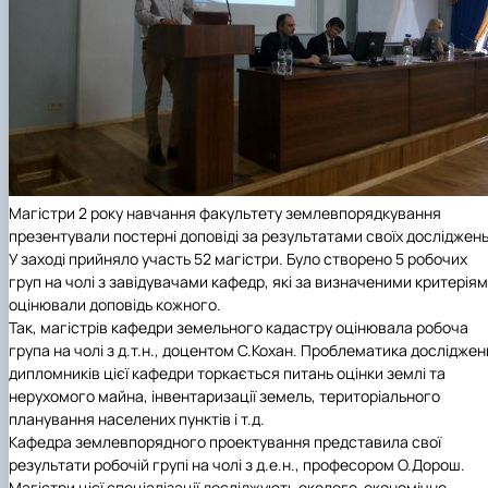
Магістри 2 року навчання факультету землевпорядкування
презентували постерні доповіді за результатами своїх досліджень
У заході прийняло участь 52 магістри. Було створено 5 робочих
груп на чолі з завідувачами кафедр, які за визначеними критерія
оцінювали доповідь кожного.
Так, магістрів кафедри земельного кадастру оцінювала робоча
група на чолі з д.т.н., доцентом С.Кохан. Проблематика досліджен
дипломників цієї кафедри торкається питань оцінки землі та
нерухомого майна, інвентаризації земель, територіального
планування населених пунктів і т.д.
Кафедра землевпорядного проектування представила свої
результати робочій групі на чолі з д.е.н., професором О.Дорош.
Магістри цієї спеціалізації досліджують еколого-економічне