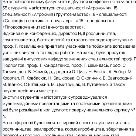
На агробіологічному факультеті відбулася конференція за участю
55 студентів магістратури спеціальності «Агрономія», 15 -
спеціальності «Агрохімія і ґрунтознавство», 8 - спеціальності
«Селекція і генетика с.-г. культур» та 16 - спеціальності
«Плодоовочівництво і виноградарство».
Відкриваючи конференцію, директор НДІ рослинництва,
ґрунтознавства, біотехнологій та сталого природокористування
проф. Г. Ковалишина привітала учасників та побажала доповідач
успішних виступів та плідної роботи. На заході були присутні:
завідувачі випускових кафедр зазначених спеціальностей проф. Г
Подпрятов, проф. Т. Кондратенко, проф. Г. Демидась, проф. С.
Танчик, доц. В. Жемойда, доценти О. Цизь, Н. Бикіна, А. Бобер, М.
Косолап, П. Ковбасюк, Н. Башкірова, О. Скринник, В. Завгородній,
М. Іванюк, С.Вітвіцький, М. Дмитришак, В. Кутовенко, а також
наукові керівники магістрів.
Виступи студентів магістратури супроводжувалися
мультимедійними презентаціями та постерними презентаціями,
які були розміщені в холі другого поверху навчального корпусу №
4.
На конференції було піднято широкий спектр наукових питань з
рослинництва, землеробства, кормовиробництва, зберігання та
переробки продукції рослинництва, селекції, насінництва,