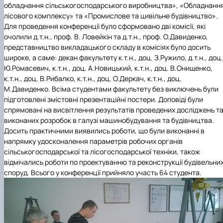
обладнання сільськогосподарського виробництва», «Обладнанн
лісового комплексу» та «Промислове та цивільне будівництво».
Для проведення конференції було сформовано дві комісії, які
очолили д.т.н., проф. В. Ловейкін та д.т.н., проф. О.Давиденко,
представництво викладацького складу в комісіях було досить
широке, а саме: декан факультету к.т.н., доц. З.Ружило, д.т.н., доц.
Ю.Ромасевич, к.т.н., доц. А.Новицький, к.т.н., доц. В.Онищенко,
к.т.н., доц. В.Рибалко, к.т.н., доц. О.Деркач, к.т.н., доц.
М.Давиденко. Всіма студентами факультету без виключень були
підготовлені змістовні презентаційні постери. Доповіді були
спрямовані на висвітлення результатів проведених досліджень т
виконаних розробок в галузі машинобудування та будівництва.
Досить практичними виявились роботи, що були виконанні в
напрямку удосконалення параметрів робочих органів
сільськогосподарської та лісогосподарської техніки, також
відмічались роботи по проектуванню та реконструкції будівельни
споруд. Всього у конференції прийняло участь 64 студента.