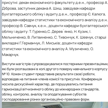
присутні: декан економічного факультету д.е.н., професор А
Іноземні мови
Їдальні та буфети
Центр вивчення мов
Психологічна підтримка
Біоетична комісія
Рада молодих вчених
Методичні рекомендації, пам'ятки
ЦКНО «Агропромисловий комплекс, лісове і
Доступ до публічної інформації
Наглядова рада
Історія університету
Працевлаштування
Студентські квитки
Діброва, заступник декана А. Шиш, завідувач кафедри
Інклюзивне середовище
Наукові видання
садово-паркове господарство, ветеринарна
Наукові школи
Форми документів
Державні закупівлі
Рада роботодавців
Видатні випускники та працівники
Наука для бізнесу
медицина»
Стартап школа НУБіП України
Патентно-ліцензійна діяльність
Досліднику та автору
Офіційна символіка
Благодійний фонд «Голосіївська ініціатива
Звіт ректора
бухгалтерського обліку і аудиту д.е.н., професор Є. Калюга,
Обладнання НУБіП України
Звіт про проведення НТЗ
Каталог наукових послуг
Антикорупційні заходи
2020»
Пам'яті захисників України
завідувач кафедри статистики та економічного аналізу д.е.н.
Наукові журнали НУБіП України
«SEB-2024»
Гендерна радниця
Почесні доктори і професори НУБіП України
Уповноважена особа з питань запобігання 
професор В. Савчук, к.е.н., доценти кафедри бухгалтерськог
Наукові журнали НУБіП України (English)
«SEB-2025»
Контактна інформація
виявлення корупції
Пресслужба
обліку і аудиту: Т. Гуренко,С. Дерев`янко, Н. Кузик, І.
Пам'ятка про проведення науково-технічни
Університетський кур'єр
Положення про антикорупційного
Мельниченко, В. Литвиненко, С. Тивончук, К. Шевчук, старші
заходів
уповноваженого НУБіП України
Вибори ректора
викладачі Г.Германчук, Л. Миськів; доценти кафедри
Порядок планування та організації
Програма розвитку університету «Голосіївсь
Національні нормативно-правові акти
статистики та економічного аналізу А. Музиченко, О.
проведення НТЗ
ініціатива – 2025»
Нормативно-правові акти НУБіП України
Результати науково-технічних заходів
Інформаційні ресурси НАЗК
Макарчук.
Монографії
Методичні роз’яснення НАЗК
Виступи магістрів супроводжувалися постерними презентаціями
Антикорупційні заходи
які були розташовані в холі другого поверху навчального корпусу
№ 10. Кожен студент представив результати своєї роботи,
відповідав на питання членів комісії та присутніх. Конференція
носила дискусійний характер, де порушувались питання
гармонізації вітчизняного обліку до міжнародних стандартів,
обліку, контролю, аналізу та оподаткування суб’єктів
господарювання різних організаційно-правових форм.