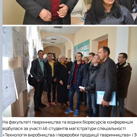
На факультеті тваринництва та водних біоресурсів конференція
відбулася за участі 46 студентів магістратури спеціальності
«Технологія виробництва і переробки продукції тваринництва» і 