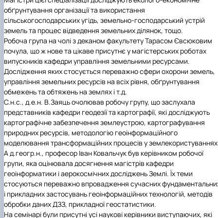
обґрунтування організації та використання
сільськогосподарських угідь, земельно-господарський устрій
земель та процес відведення земельних ділянок, тощо.
Робоча група на чолі з деканом факультету Тарасом Євсюковим
почула, що ж нове та цікаве присутнє у магістерських роботах
випускників кафедри управління земельними ресурсами.
Дослідження яких стосується переважно сфери охорони земель,
управління земельних ресурсів на всіх рівня, обґрунтування
обмежень та обтяжень на землях і т.д.
С.н.с., д.е.н. В.Заяць очолював робочу групу, що заслухала
представників кафедри геодезії та картографії, які досліджують
картографічне забезпечення землеустрою, картографування
природних ресурсів, методологію геоінформаційного
моделювання трансформаційних процесів у землекористуваннях
А д.геогр.н., професор Іван Ковальчук був керівником робочої
групи, яка оцінювала досягнення магістрів кафедри
геоінформатики і аерокосмічних досліджень Землі. Їх теми
стосуються переважно впровадження сучасних фундаментальни
і прикладних застосувань геоінформаційних технологій, методів
обробки даних ДЗЗ, прикладної геостатистики.
На семінарі були присутні усі наукові керівники виступаючих, які