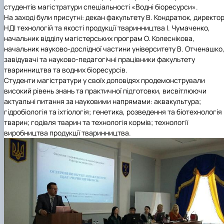
студентів магістратури спеціальності «Водні біоресурси».
На заході були присутні: декан факультету В. Кондратюк, директо
НДІ технологій та якості продукції тваринництва І. Чумаченко,
начальник відділу магістерських програм О. Колеснікова,
начальник науково-дослідної частини університету В. Отченашко
завідувачі та науково-педагогічні працівники факультету
тваринництва та водних біоресурсів.
Студенти магістратури у своїх доповідях продемонстрували
високий рівень знань та практичної підготовки, висвітлюючи
актуальні питання за науковими напрямами: аквакультура;
гідробіологія та іхтіологія; генетика, розведення та біотехнологія
тварин; годівля тварин та технологія кормів; технології
виробництва продукції тваринництва.