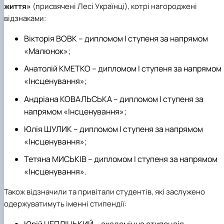
життя»
(присвячені Лесі Українці), котрі нагороджені
відзнаками:
Вікторія ВОВК – дипломом І ступеня за напрямом
«Малюнок»;
Анатолій КМЕТКО – дипломом І ступеня за напрямом
«Інсценування»;
Андріана КОВАЛЬСЬКА – дипломом І ступеня за
напрямом «Інсценування»;
Юлія ШУЛИК – дипломом І ступеня за напрямом
«Інсценування»;
Тетяна МИСЬКІВ – дипломом І ступеня за напрямом
«Інсценування».
Також відзначили та привітали студентів, які заслужено
одержуватимуть іменні стипендії: