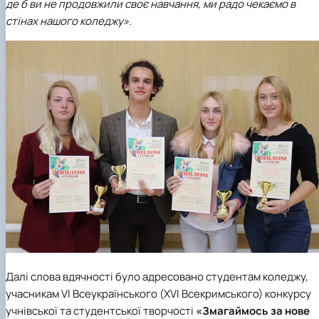
де б ви не продовжили своє навчання, ми радо чекаємо в
стінах нашого коледжу».
Далі слова вдячності було адресовано студентам коледжу,
учасникам VI Всеукраїнського (XVI Всекримського) конкурсу
учнівської та студентської творчості
«Змагаймось за нове