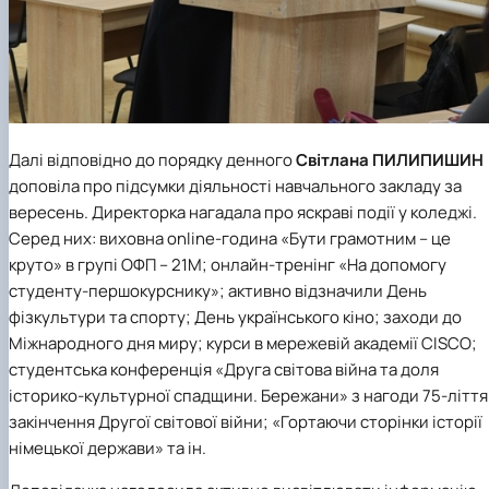
Далі відповідно до порядку денного
Світлана ПИЛИПИШИН
доповіла про підсумки діяльності навчального закладу за
вересень. Директорка нагадала про яскраві події у коледжі.
Серед них: виховна online-година «Бути грамотним – це
круто» в групі ОФП – 21М; онлайн-тренінг «На допомогу
студенту-першокурснику»; активно відзначили День
фізкультури та спорту; День українського кіно; заходи до
Міжнародного дня миру; курси в мережевій академії CISCO;
студентська конференція «Друга світова війна та доля
історико-культурної спадщини. Бережани» з нагоди 75-ліття
закінчення Другої світової війни; «Гортаючи сторінки історії
німецької держави» та ін.