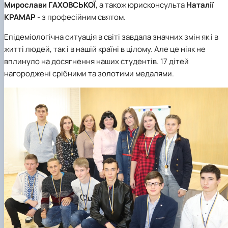
Мирослави ГАХОВСЬКОЇ
, а також юрисконсульта
Наталії
КРАМАР
- з професійним святом.
Епідеміологічна ситуація в світі завдала значних змін як і в
житті людей, так і в нашій країні в цілому. Але це ніяк не
вплинуло на досягнення наших студентів. 17 дітей
нагороджені срібними та золотими медалями.