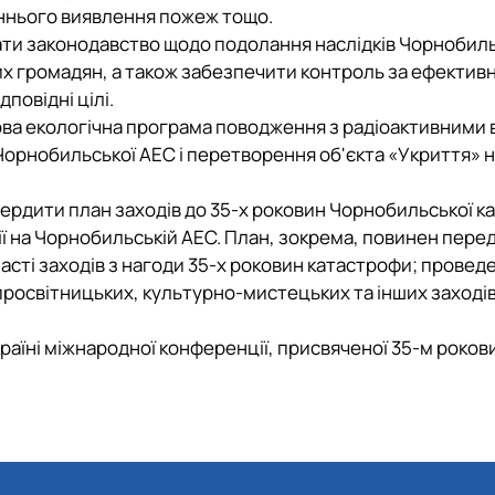
аннього виявлення пожеж тощо.
вати законодавство щодо подолання наслідків Чорнобил
х громадян, а також забезпечити контроль за ефектив
повідні цілі.
ова екологічна програма поводження з радіоактивними 
Чорнобильської АЕС і перетворення об'єкта «Укриття» 
вердити план заходів до 35-х роковин Чорнобильської к
рії на Чорнобильській АЕС. План, зокрема, повинен пере
бласті заходів з нагоди 35-х роковин катастрофи; провед
просвітницьких, культурно-мистецьких та інших заходів
аїні міжнародної конференції, присвяченої 35-м роко