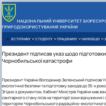
НАЦІОНАЛЬНИЙ УНІВЕРСИТЕТ БІОРЕСУРС
ПРИРОДОКОРИСТУВАННЯ УКРАЇНИ
ВСТУПНИКУ
СТУДЕНТУ
ПРАЦІВНИКУ
НАУКОВЦЮ
Вступ до НУБіП України 2026
Навчання
Освітній процес
Наукова діяльність
Управління і самоврядування
Приймальна комісія
Додаткова освіта
Міжнародна діяльність
Аспіранту / Докторанту
Загальна інформація
Президент підписав указ щодо підготовки
Правила прийому
Позанавчальна діяльність
Довідкова інформація
Захисти дисертацій
Офіційні документи
Чорнобильської катастрофи
Для осіб з тимчасово окупованих територій
Студентське самоврядування
Профспілкова організація
Законодавче та нормативне забезпечення
Стратегія розвитку на період 2026-2030рр. «ГОЛОСІ
Зимовий вступ
Довідкова інформація
Центр колективного користування науковим обладна
Доступ до публічної інформації
Підготовчий курс НМТ
Пільги
Біоетична комісія
Державні закупівлі
Президент України Володимир Зеленський підписав У
Для іноземців / For foreigners
Наукові видання
Офіційна символіка
екологічної безпеки та підготовку заходів до 35-х ро
Військова освіта
Наука для бізнесу
Антикорупційні заходи
Згідно з документом, Кабінет Міністрів України має 
Гендерна радниця
санітарного стану лісів на території зони відчуження 
Контактна інформація
територіях Чорнобильського радіаційно-екологічного