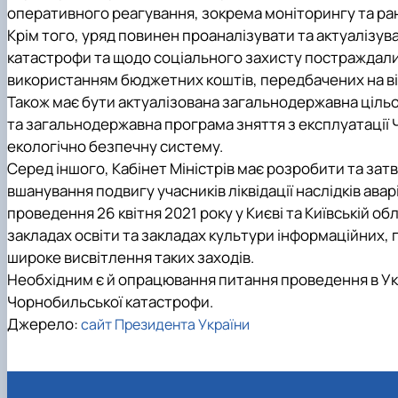
оперативного реагування, зокрема моніторингу та р
Крім того, уряд повинен проаналізувати та актуалізу
катастрофи та щодо соціального захисту постраждали
використанням бюджетних коштів, передбачених на від
Також має бути актуалізована загальнодержавна ціль
та загальнодержавна програма зняття з експлуатації 
екологічно безпечну систему.
Серед іншого, Кабінет Міністрів має розробити та зат
вшанування подвигу учасників ліквідації наслідків ава
проведення 26 квітня 2021 року у Києві та Київській о
закладах освіти та закладах культури інформаційних, 
широке висвітлення таких заходів.
Необхідним є й опрацювання питання проведення в Укр
Чорнобильської катастрофи.
Джерело:
сайт Президента України