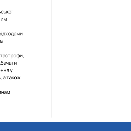
ьської
ним
відходами
на
атастрофи,
дбачати
ення у
, а також
винам