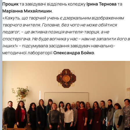
Процик
та завідувачі відділень коледжу
Ірина Тернова
та
Маріанна Михайлишин
.
«
Кажуть, що творчий учень є дзеркальним відображенням
творчого вчителя. Головне, без чого не може обійтися
педагог
, –
це активна позиція вчителя-творця, а не
спостерігача. Не буде вогника у нас – нам не запалити його в
інших!
» – підсумувала засідання завідувач навчально-
методичної лабораторії
Олександра Бойко
.