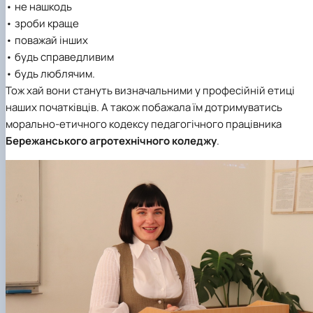
• не нашкодь
• зроби краще
• поважай інших
• будь справедливим
• будь люблячим.
Тож хай вони стануть визначальними у професійній етиці
наших початківців. А також побажала їм дотримуватись
морально-етичного кодексу педагогічного працівника
Бережанського агротехнічного коледжу
.