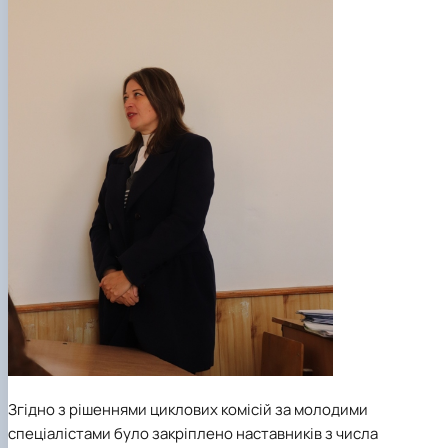
Згідно з рішеннями циклових комісій за молодими
спеціалістами було закріплено наставників з числа