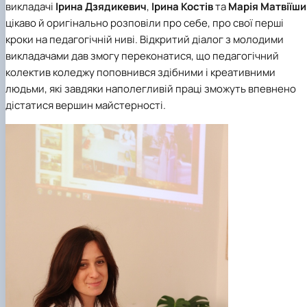
викладачі
Ірина Дзядикевич
,
Ірина Костів
та
Марія Матвіїши
цікаво й оригінально розповіли про себе, про свої перші
кроки на педагогічній ниві. Відкритий діалог з молодими
викладачами дав змогу переконатися, що педагогічний
колектив коледжу поповнився здібними і креативними
людьми, які завдяки наполегливій праці зможуть впевнено
дістатися вершин майстерності.