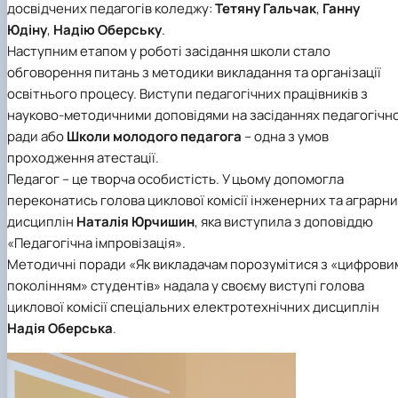
досвідчених педагогів коледжу:
Тетяну Гальчак
,
Ганну
Юдіну
,
Надію Оберську
.
Наступним етапом у роботі засідання школи стало
обговорення питань з методики викладання та організації
освітнього процесу. Виступи педагогічних працівників з
науково-методичними доповідями на засіданнях педагогічно
ради або
Школи молодого педагога
– одна з умов
проходження атестації.
Педагог – це творча особистість. У цьому допомогла
переконатись голова циклової комісії інженерних та аграрн
дисциплін
Наталія Юрчишин
, яка виступила з доповіддю
«Педагогічна імпровізація».
Методичні поради «Як викладачам порозумітися з «цифрови
поколінням» студентів» надала у своєму виступі голова
циклової комісії спеціальних електротехнічних дисциплін
Надія Оберська
.