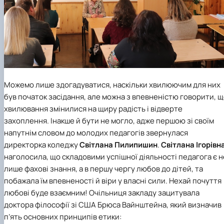
Можемо лише здогадуватися, наскільки хвилюючим для них
був початок засідання, але можна з впевненістю говорити, 
хвилювання змінилися на щиру радість і відверте
захоплення. Інакше й бути не могло, адже першою зі своїм
напутнім словом до молодих педагогів звернулася
директорка коледжу
Світлана Пилипишин
.
Світлана Ігорівн
наголосила, що складовими успішної діяльності педагога є н
лише фахові знання, а в першу чергу любов до дітей, та
побажала їм впевненості й віри у власні сили. Нехай почуття
любові буде взаємним! Очільниця закладу зацитувала
доктора філософії зі США Брюса Вайнштейна, який визначив
п’ять основних принципів етики: