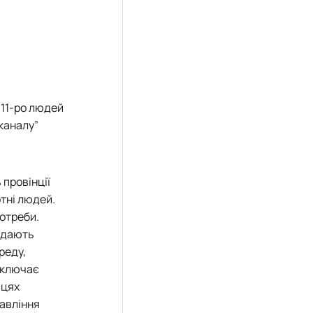
 11-ро людей
каналу”
 провінції
отні людей.
потреби.
кидають
реду,
иключає
сцях
равління