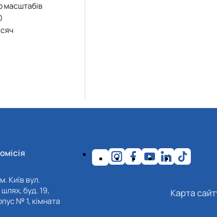
до масштабів
0
исяч
омісія
м. Київ вул.
шлях, буд. 19,
Карта сайт
пус № 1, кімната