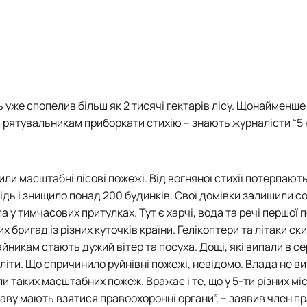
нь уже спопелив більш як 2 тисячі гектарів лісу. Щонайменше
ся рятувальникам приборкати стихію – знають журналісти “5 
ли масштабні лісові пожежі. Від вогняної стихії потерпають
гідь і знищило понад 200 будинків. Свої домівки залишили с
 у тимчасових притулках. Тут є харчі, вода та речі першої 
бригад із різних куточків країни. Гелікоптери та літаки с
йникам стають дужий вітер та посуха. Дощі, які випали в се
іти. Що спричинило руйнівні пожежі, невідомо. Влада не в
и таких масштабних пожеж. Вражає і те, що у 5-ти різних мі
раву мають взятися правоохоронні органи”, – заявив член п