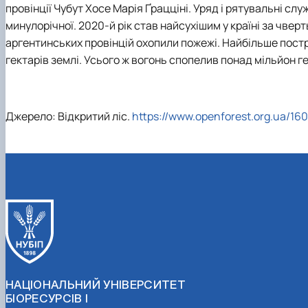
провінції Чубут Хосе Марія Ґрацціні. Уряд і рятувальні с
минулорічної. 2020-й рік став найсухішим у країні за чверт
аргентинських провінцій охопили пожежі. Найбільше пост
гектарів землі. Усього ж вогонь спопелив понад мільйон ге
Джерело: Відкритий ліс.
https://www.openforest.org.ua/160
НАЦІОНАЛЬНИЙ УНІВЕРСИТЕТ
БІОРЕСУРСІВ І