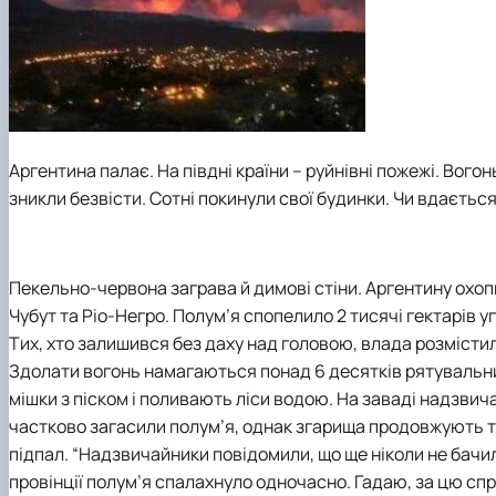
Аргентина палає. На півдні країни – руйнівні пожежі. Вого
зникли безвісти. Сотні покинули свої будинки. Чи вдаєть
Пекельно-червона заграва й димові стіни. Аргентину охопи
Чубут та Ріо-Негро. Полум’я спопелило 2 тисячі гектарів у
Тих, хто залишився без даху над головою, влада розмістила
Здолати вогонь намагаються понад 6 десятків рятувальних 
мішки з піском і поливають ліси водою. На заваді надзвича
частково загасили полум’я, однак згарища продовжують тл
підпал. “Надзвичайники повідомили, що ще ніколи не бачил
провінції полум’я спалахнуло одночасно. Гадаю, за цю сп