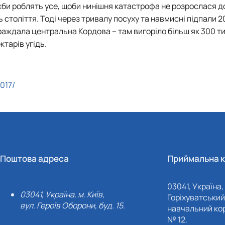
лужби роблять усе, щоби нинішня катастрофа не розрослася 
ь століття. Тоді через тривалу посуху та навмисні підпали 2
раждала центральна Кордова – там вигоріло більш як 300 т
ктарів угідь.
017/
Поштова адреса
Приймальна к
03041, Україна, 
03041, Україна, м. Київ,
Горіхуватський 
вул. Героїв Оборони, буд. 15.
навчальний кор
№ 12.