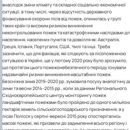
внаслідок зміни клімату та складної соціально-економічної
ситуації, в тому числі, через відсутність державного
фінансування охорони лісів від пожеж, опинилась у групі
таких країн із високим ризиком виникнення
неконтрольованих пожеж та катастрофічними наслідками дл
населення, населених пунктів та довкілля як: Австралія,
Греція, Іспанія, Португалія, США, Чилі та інші. Треба
зазначити, що для фахівців, які слідкують за лісопожежною
ситуацією в Україні, ще у лютому 2020 року було зрозуміло,
що протягом цього пожежонебезпечного періоду існували
надзвичайні ризики виникнення масштабних пожеж.
Безсніжна зима 2019–2020 рр. зумовила посуху аналогічну д
зими та весни 2014–2015 рр., коли за даними Регіонального
Східноєвропейського центру моніторингу пожеж
ландшафтними пожежами було пройдено до одного мільйон
гектарів земель сільськогосподарського призначення, а у
лісах Полісся у серпні-вересні 2015 року спостерігались
масові пожежі, які призвели до задимлення всього регіону і