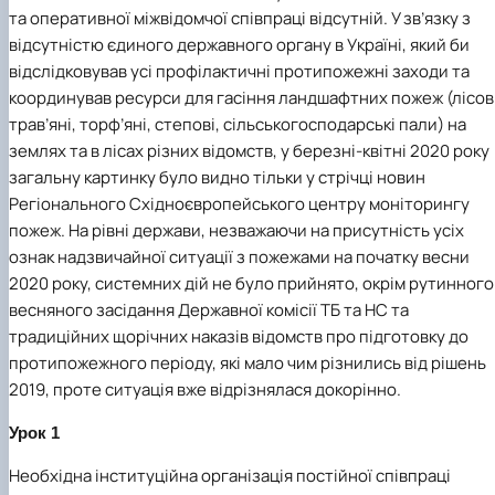
та оперативної міжвідомчої співпраці відсутній. У зв’язку з
відсутністю єдиного державного органу в Україні, який би
відслідковував усі профілактичні протипожежні заходи та
координував ресурси для гасіння ландшафтних пожеж (лісові
трав’яні, торф’яні, степові, сільськогосподарські пали) на
землях та в лісах різних відомств, у березні-квітні 2020 року
загальну картинку було видно тільки у стрічці новин
Регіонального Східноєвропейського центру моніторингу
пожеж. На рівні держави, незважаючи на присутність усіх
ознак надзвичайної ситуації з пожежами на початку весни
2020 року, системних дій не було прийнято, окрім рутинного
весняного засідання Державної комісії ТБ та НС та
традиційних щорічних наказів відомств про підготовку до
протипожежного періоду, які мало чим різнились від рішень
2019, проте ситуація вже відрізнялася докорінно.
Урок 1
Необхідна інституційна організація постійної співпраці