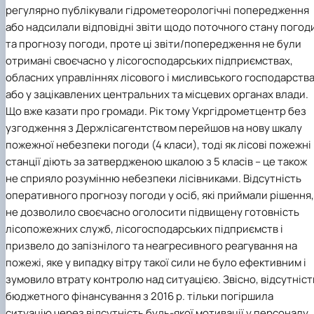
регулярно публікували гідрометеорологічні попередження
або надсилали відповідні звіти щодо поточного стану погод
та прогнозу погоди, проте ці звіти/попередження не були
отримані своєчасно у лісогосподарських підприємствах,
обласних управліннях лісового і мисливського господарств
або у зацікавлених центральних та місцевих органах влади.
Що вже казати про громади. Рік тому Укргідрометцентр без
узгодження з Держлісагентством перейшов на нову шкалу
пожежної небезпеки погоди (4 класи), тоді як лісові пожежні
станції діють за затвердженою шкалою з 5 класів – це також
не сприяло розумінню небезпеки лісівниками. Відсутність
оперативного прогнозу погоди у осіб, які приймали рішення,
не дозволило своєчасно оголосити підвищену готовність
лісопожежних служб, лісогосподарських підприємств і
призвело до запізнілого та неагресивного реагування на
пожежі, яке у випадку вітру такої сили не було ефективним і
зумовило втрату контролю над ситуацією. Звісно, відсутніст
бюджетного фінансування з 2016 р. тільки погіршила
ситуацію через відсутність будь-якої мотивації у персоналу