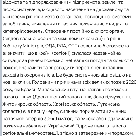
відомств та підпорядкованих їм підприємств, земле- та
лісокористувачів, місцевого населення на державному та
місцевому рівнях з метою організації повноцінної системи
запобігання, виявлення та гасіння пожеж на всіх видах та
категоріях земель. Створення постійно діючого органу
(відповідальної особи та міжвідомчих комісій) на рівні
Кабінету Міністрів, ОДА, РДА, ОТГ дозволило б своєчасно
визначити, що в країні (регіоні) склалася надзвичайна
ситуація за рівнем пожежної небезпеки погоди та кількістю
пожеж, визначити та впровадити перелік невідкладних
заходів із охорони лісів. Це буде системною відповіддю на
нові виклики. Головними причинами всіх великих пожеж 202
року, які Брайєн Милаковський влучно назвав «пожежами
нового типу» (Древлянський заповідник, Зона відчуження,
Житомирська область, Харківська область, Луганська
область) є, в першу чергу, сильний поривчастий змінних
напрямків вітер до 30–40 км/год. та висока або надзвичайна
пожежна небезпека. Український Гідрометцентр та його
регіональні метеостанції, згідно з затвердженим порядком,