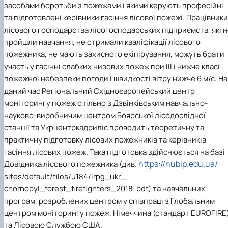
засобами боротьби з пожежами і якими керують професійні
та підготовлені керівники гасіння лісової пожежі. Працівники
лісового господарства лісогосподарських підприємств, які 
пройшли навчання, не отримали кваліфікації лісового
пожежника, не мають захисного екіпірування, можуть брати
участь у гасінні слабких низових пожеж при ІІІ і нижче класі
пожежної небезпеки погоди і швидкості вітру нижче 6 м/с. На
даний час Регіональний Східноєвропейський центр
моніторингу пожеж спільно з Дзвінківським навчально-
науково-виробничим центром Боярської лісодослідної
станції та Укрцентркадриліс проводить теоретичну та
практичну підготовку лісових пожежників та керівників
гасіння лісових пожеж. Така підготовка здійснюється на базі
https://nubip.edu.ua/
Довідника лісового пожежника (див.
sites/default/files/u184/irpg_ukr_
chornobyl_forest_firefighters_2018. pdf) та навчальних
програм, розроблених центром у співпраці з Глобальним
центром моніторингу пожеж, Німеччина (стандарт EUROFIRE
та Лісовою Службою США
.