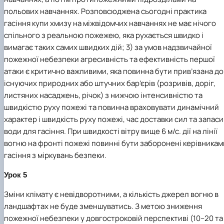
польових навчаннях. Розповсюджена сьогодні практика
гасіння купи хмизу на міжвідомчих навчаннях не має нічого
спільного з реальною пожежею, яка рухається швидко і
вимагає таких самих швидких дій; 3) за умов надзвичайної
пожежної небезпеки агресивність та ефективність першої
атаки є критично важливими, яка повинна бути прив’язана до
існуючих природних або штучних бар’єрів (розривів, доріг,
листяних насаджень, річок) з нижчою інтенсивністю та
швидкістю руху пожежі та повинна враховувати динамічний
характер і швидкість руху пожежі, час доставки сил та запаси
води для гасіння. При швидкості вітру вище 6 м/с. дії на лінії
вогню на фронті пожежі повинні бути заборонені керівникам
гасіння з міркувань безпеки.
Урок 5
Зміни клімату є невідворотними, а кількість джерел вогню в
ландшафтах не буде зменшуватись. З метою зниження
пожежної небезпеки у довгостроковій перспективі (10–20 та