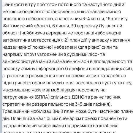
швидкості вітру протягом поточного та наступного дня з
метою своєчасного встановлення днів з надзвичайною
пожежною небезпекою, аналогічним 3–4 квітня, 16 квітня у
Житомирській області, 6 липня, 30 вересня у Луганській
області (найближча державна метеостанція або власна
автоматична метеостанція); 2) план дій у випадку настання
надзвичайної пожежної небезпеки (для різної сили та
напрямку вітру) узгоджений з сусідніми лісо- та
землекористувачами з визначенням зон відповідальності та
порядку обміну інформацією (телефони відповідальних осіб,
стратегічне розміщення протипожежних сил та засобів із
підвітряної сторони на межі поля, населеного пункту та лісу,
максимально можлива мобілізація персоналу на
патрулювання (БПЛА) спільно з ДСНС та раннє гасіння,
стратегічний резерв пального на 3–5 днів гасіння).
Традиційний мобілізаційний план може бути частиною план
дій. План дій за найгіршим сценарієм пожежі повинен бути
відпрацьований керівниками підприємств на штабних
навчаннях, а потім протипожежними підрозділами на