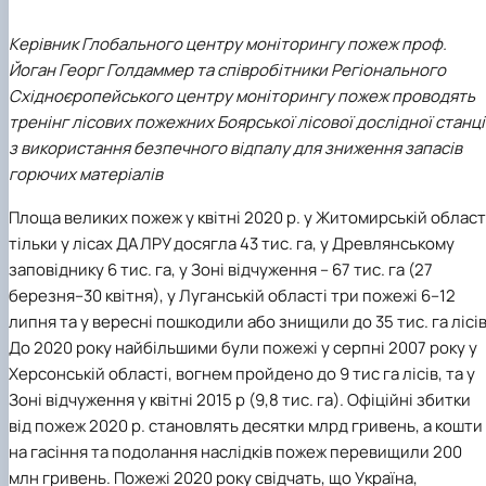
Іноземні мови
Їдальні та буфети
Центр вивчення мов
Психологічна підтримка
Біоетична комісія
Рада молодих вчених
Методичні рекомендації, пам'ятки
ЦКНО «Агропромисловий комплекс, лісове і
Доступ до публічної інформації
Наглядова рада
Історія університету
Працевлаштування
Студентські квитки
Інклюзивне середовище
Наукові видання
садово-паркове господарство, ветеринарна
Наукові школи
Форми документів
Державні закупівлі
Рада роботодавців
Видатні випускники та працівники
Керівник Глобального центру моніторингу пожеж проф.
Наука для бізнесу
медицина»
Стартап школа НУБіП України
Патентно-ліцензійна діяльність
Досліднику та автору
Офіційна символіка
Благодійний фонд «Голосіївська ініціатива
Звіт ректора
Йоган Георг Голдаммер та співробітники Регіонального
Обладнання НУБіП України
Звіт про проведення НТЗ
Каталог наукових послуг
Антикорупційні заходи
2020»
Пам'яті захисників України
Східноєропейського центру моніторингу пожеж проводять
Наукові журнали НУБіП України
«SEB-2024»
Гендерна радниця
Почесні доктори і професори НУБіП України
Уповноважена особа з питань запобігання 
тренінг лісових пожежних Боярської лісової дослідної станці
Наукові журнали НУБіП України (English)
«SEB-2025»
Контактна інформація
виявлення корупції
Пресслужба
з використання безпечного відпалу для зниження запасів
Пам'ятка про проведення науково-технічни
Університетський кур'єр
Положення про антикорупційного
горючих матеріалів
заходів
уповноваженого НУБіП України
Вибори ректора
Порядок планування та організації
Програма розвитку університету «Голосіївсь
Національні нормативно-правові акти
Площа великих пожеж у квітні 2020 р. у Житомирській област
проведення НТЗ
ініціатива – 2025»
Нормативно-правові акти НУБіП України
тільки у лісах ДАЛРУ досягла 43 тис. га, у Древлянському
Результати науково-технічних заходів
Інформаційні ресурси НАЗК
Монографії
Методичні роз’яснення НАЗК
заповіднику 6 тис. га, у Зоні відчуження – 67 тис. га (27
Антикорупційні заходи
березня–30 квітня), у Луганській області три пожежі 6–12
липня та у вересні пошкодили або знищили до 35 тис. га лісів
До 2020 року найбільшими були пожежі у серпні 2007 року у
Херсонській області, вогнем пройдено до 9 тис га лісів, та у
Зоні відчуження у квітні 2015 р (9,8 тис. га). Офіційні збитки
від пожеж 2020 р. становлять десятки млрд гривень, а кошти
на гасіння та подолання наслідків пожеж перевищили 200
млн гривень. Пожежі 2020 року свідчать, що Україна,