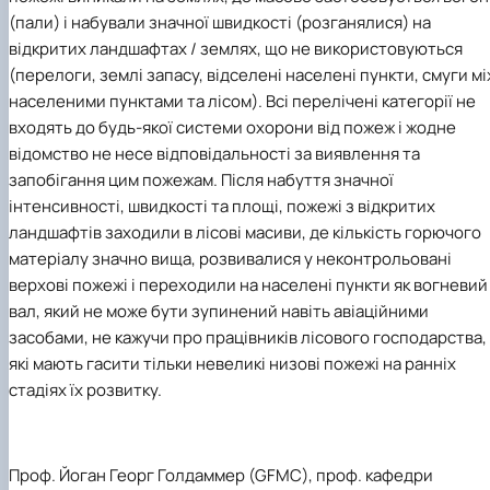
(пали) і набували значної швидкості (розганялися) на
відкритих ландшафтах / землях, що не використовуються
(перелоги, землі запасу, відселені населені пункти, смуги мі
населеними пунктами та лісом). Всі перелічені категорії не
входять до будь-якої системи охорони від пожеж і жодне
відомство не несе відповідальності за виявлення та
запобігання цим пожежам. Після набуття значної
інтенсивності, швидкості та площі, пожежі з відкритих
ландшафтів заходили в лісові масиви, де кількість горючого
матеріалу значно вища, розвивалися у неконтрольовані
верхові пожежі і переходили на населені пункти як вогневий
вал, який не може бути зупинений навіть авіаційними
засобами, не кажучи про працівників лісового господарства,
які мають гасити тільки невеликі низові пожежі на ранніх
стадіях їх розвитку.
Проф. Йоган Георг Голдаммер (GFMC), проф. кафедри