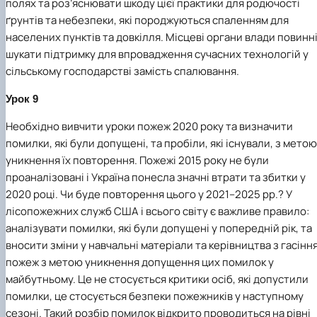
полях та роз’яснювати шкоду цієї практики для родючості
ґрунтів та небезпеки, які породжуються спаленням для
населених пунктів та довкілля. Місцеві органи влади повинн
шукати підтримку для впровадження сучасних технологій у
сільському господарстві замість спалювання.
Урок 9
Необхідно вивчити уроки пожеж 2020 року та визначити
помилки, які були допущені, та пробіли, які існували, з метою
уникнення їх повторення. Пожежі 2015 року не були
проаналізовані і Україна понесла значні втрати та збитки у
2020 році. Чи буде повторення цього у 2021–2025 рр.? У
лісопожежних служб США і всього світу є важливе правило:
аналізувати помилки, які були допущені у попередній рік, та
вносити зміни у навчальні матеріали та керівництва з гасінн
пожеж з метою уникнення допущення цих помилок у
майбутньому. Це не стосується критики осіб, які допустили
помилки, це стосується безпеки пожежників у наступному
сезоні. Такий розбір помилок відкрито проводиться на рівні