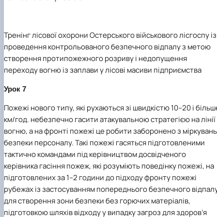
Тренінг лісової охорони Остерського військового лісгоспу із
проведення контрольованого безпечного відпалу з метою
створення протипожежного розриву і недопущення
переходу вогню із заплави у лісові масиви підприємства
Урок 7
Пожежі нового типу, які рухаються зі швидкістю 10–20 і більш
км/год. небезпечно гасити атакувальною стратегією на лінії
вогню, а на фронті пожежі це робити заборонено з міркувань
безпеки персоналу. Такі пожежі гасяться підготовленими
тактично командами під керівництвом досвідченого
керівника гасіння пожеж, які розуміють поведінку пожежі, на
підготовлених за 1–2 години до підходу фронту пожежі
рубежах із застосуванням попереднього безпечного відпал
для створення зони безпеки без горючих матеріалів,
підготовкою шляхів відходу у випадку загроз для здоров’я