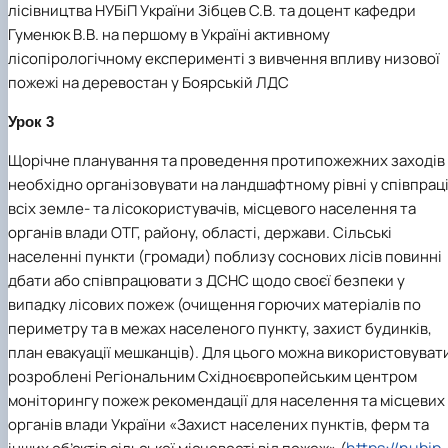
лісівництва НУБіП України Зібцев С.В. та доцент кафедри
Гуменюк В.В. на першому в Україні активному
лісопірологічному експерименті з вивчення впливу низової
пожежі на деревостан у Боярській ЛДС
Урок 3
Щорічне планування та проведення протипожежних заходів
необхідно організовувати на ландшафтному рівні у співпрац
всіх земле- та лісокористувачів, місцевого населення та
органів влади ОТГ, району, області, держави. Сільські
населенні пункти (громади) поблизу соснових лісів повинні
дбати або співпрацювати з ДСНС щодо своєї безпеки у
випадку лісових пожеж (очищення горючих матеріалів по
периметру та в межах населеного пункту, захист будинків,
план евакуації мешканців). Для цього можна використовуват
розроблені Регіональним Східноєвропейським центром
моніторингу пожеж рекомендації для населення та місцевих
органів влади України «Захист населених пунктів, ферм та
https://nubip