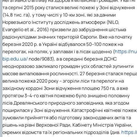
негативного впливу на здоров’я мільйонів громадян. У квітні
та серпні 2015 року сталися великі пожежі у Зоні відчуження
(14,8 тис. га), у тому числі у 10-км зоні, які за даними
Норвезького Інституту досліджень атмосфери (NILO,
Evangelio et al., 2016) призвели до забруднення шістьма
радіонуклідами значних територій Європи. Вже на початку
березня 2020 р. в Україні відбувалося 50–100 пожеж на
https://nu
перелогах, на полях, у заплавах і в лісах щоденно (
bip.edu.ua/
node/9083), а в середині березня ДСНС
неодноразово закликало громадян усіх областей зупинити
масове випалювання рослинності. 27 березня сталася перш
велика пожежа 2020 року – згоріли ліси та перелоги на
західному кордоні Зони відчуження площею 750 га, а вже
протягом 3–4-го квітня пожежею було знищено половину
лісів Древлянського природного заповідника, яка згодом
поширилася у Зоні відчуження. Катастрофічні квітневі пожеж
зумовили прийняття або підготовку законодавчих актів та
рішень на рівні Верховної Ради, Кабінету Міністрів України,
https:/
окремих відомств та їх регіональних підрозділів (див.