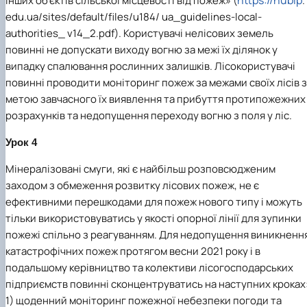
інших об’єктів сільської місцевості від пожеж» (
.
edu.ua/sites/default/files/u184/ ua_guidelines-local-
authorities_ v14_2.pdf). Користувачі нелісових земель
повинні не допускати виходу вогню за межі їх ділянок у
випадку спалювання рослинних залишків. Лісокористувачі
повинні проводити моніторинг пожеж за межами своїх лісів з
метою завчасного їх виявлення та прибуття протипожежних
розрахунків та недопущення переходу вогню з поля у ліс.
Урок 4
Мінералізовані смуги, які є найбільш розповсюдженим
заходом з обмеження розвитку лісових пожеж, не є
ефективними перешкодами для пожеж нового типу і можуть
тільки використовуватись у якості опорної лінії для зупинки
пожежі спільно з реагуванням. Для недопущення виникненн
катастрофічних пожеж протягом весни 2021 року і в
подальшому керівництво та колективи лісогосподарських
підприємств повинні сконцентруватись на наступних кроках
1) щоденний моніторинг пожежної небезпеки погоди та