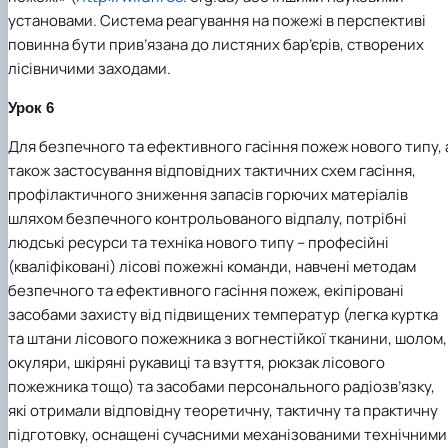
установами. Система реагування на пожежі в перспективі
повинна бути прив’язана до листяних бар’єрів, створених
лісівничими заходами.
Урок 6
Для безпечного та ефективного гасіння пожеж нового типу, 
також застосування відповідних тактичних схем гасіння,
профілактичного зниження запасів горючих матеріалів
шляхом безпечного контрольованого відпалу, потрібні
людські ресурси та техніка нового типу – професійні
(кваліфіковані) лісові пожежні команди, навчені методам
безпечного та ефективного гасіння пожеж, екіпіровані
засобами захисту від підвищених температур (легка куртка
та штани лісового пожежника з вогнестійкої тканини, шолом,
окуляри, шкіряні рукавиці та взуття, рюкзак лісового
пожежника тощо) та засобами персонального радіозв’язку,
які отримали відповідну теоретичну, тактичну та практичну
підготовку, оснащені сучасними механізованими технічними