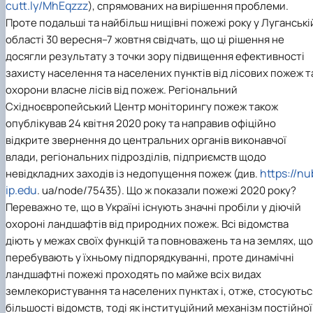
cutt.ly/MhEqzzz
), спрямованих на вирішення проблеми.
Проте подальші та найбільш нищівні пожежі року у Луганські
області 30 вересня–7 жовтня свідчать, що ці рішення не
досягли результату з точки зору підвищення ефективності
захисту населення та населених пунктів від лісових пожеж т
охорони власне лісів від пожеж. Регіональний
Східноєвропейський Центр моніторингу пожеж також
опублікував 24 квітня 2020 року та направив офіційно
відкрите звернення до центральних органів виконавчої
влади, регіональних підрозділів, підприємств щодо
https://nu
невідкладних заходів із недопущення пожеж (див.
ip.edu
. ua/node/75435). Що ж показали пожежі 2020 року?
Переважно те, що в Україні існують значні пробіли у діючій
охороні ландшафтів від природних пожеж. Всі відомства
діють у межах своїх функцій та повноважень та на землях, що
перебувають у їхньому підпорядкуванні, проте динамічні
ландшафтні пожежі проходять по майже всіх видах
землекористування та населених пунктах і, отже, стосуютьс
більшості відомств, тоді як інституційний механізм постійної