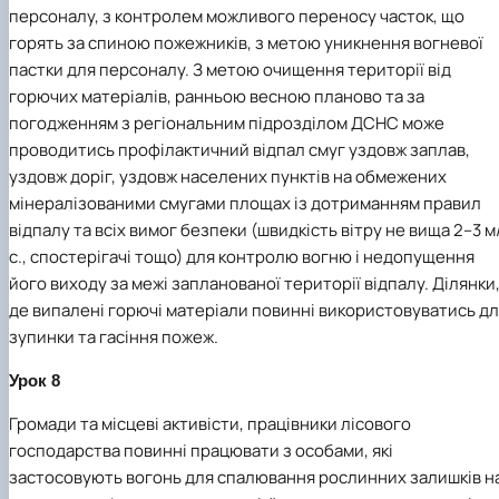
персоналу, з контролем можливого переносу часток, що
горять за спиною пожежників, з метою уникнення вогневої
пастки для персоналу. З метою очищення території від
горючих матеріалів, ранньою весною планово та за
погодженням з регіональним підрозділом ДСНС може
проводитись профілактичний відпал смуг уздовж заплав,
уздовж доріг, уздовж населених пунктів на обмежених
мінералізованими смугами площах із дотриманням правил
відпалу та всіх вимог безпеки (швидкість вітру не вища 2–3 м
с., спостерігачі тощо) для контролю вогню і недопущення
його виходу за межі запланованої території відпалу. Ділянки
де випалені горючі матеріали повинні використовуватись д
зупинки та гасіння пожеж.
Урок 8
Громади та місцеві активісти, працівники лісового
господарства повинні працювати з особами, які
застосовують вогонь для спалювання рослинних залишків н