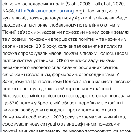
сільськогосподарських палів (Stohl, 2006, Hall et al., 2020,
http://ukraineopenburning
NASA,
. org). Частина цього
вуглецю від пожеж депонується у Арктиці, змінює альбедо
льодовиків та сприяє глобальному потеплінню клімату.
Тісний зв'язок між масовими пожежами на нелісових землях
та лісовими пожежами вперше став помітним та наочним у
серпні-вересні 2015 року, коли випалювання на полях та
посуха спровокували масові пожежі в лісах у Поліссі. Лісові
підприємства, установи ПЗФ опинилися заручниками
незаконного масового спалювання рослинних решток
сільським населенням, фермерами, агрохолдингами. У
Західному та Центральному Поліссі значна кількість лісових
пожеж перетнула державний кордон між Україною і
Білоруссю, а міністр лісового господарства останньої заявив
що 57% пожеж у Брестській області перейшли з України і
вимагав розбудови на кордоні протипожежного щита.
Кліматичні особливості 2020 року, зокрема сильний вітер,
сформували нову ситуацію з ландшафтними пожежами:
пожежі виникали на землях, де масово застосовується вогон