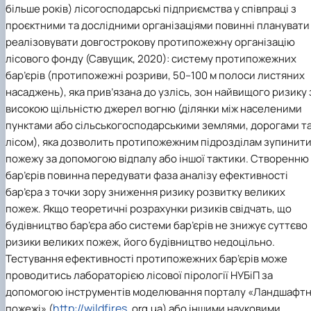
більше років) лісогосподарські підприємства у співпраці з
проєктними та дослідними організаціями повинні планувати 
реалізовувати довгострокову протипожежну організацію
лісового фонду (Савущик, 2020): систему протипожежних
бар’єрів (протипожежні розриви, 50–100 м полоси листяних
насаджень), яка прив’язана до узлісь, зон найвищого ризику 
високою щільністю джерел вогню (ділянки між населеними
пунктами або сільськогосподарськими землями, дорогами т
лісом), яка дозволить протипожежним підрозділам зупинит
пожежу за допомогою відпалу або іншої тактики. Створенню
бар’єрів повинна передувати фаза аналізу ефективності
бар’єра з точки зору зниження ризику розвитку великих
пожеж. Якщо теоретичні розрахунки ризиків свідчать, що
будівництво бар’єра або системи бар’єрів не знижує суттєво
ризики великих пожеж, його будівництво недоцільно.
Тестування ефективності протипожежних бар’єрів може
проводитись лабораторією лісової пірології НУБіП за
допомогою інструментів моделювання порталу «Ландшафтн
http://wildfires
пожежі» (
. org.ua) або іншими науковими