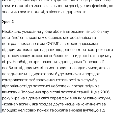
гасити пожежі та масове звільнення досвідчених фахівців, як
знали як гасити пожежі, з лісових підприємств.
Урок 2
Необхідно укладання угоди або налагодження іншого виду
постійної співпраці між місцевою метеостанцією та
центральним апаратом, ОУЛМГ, лісогосподарськими
підприємствами про надання щоденного короткострокового
прогнозу класу пожежної небезпеки, швидкості та напрямку
вітру. Необхідно призначення відповідальної посадової
особи на підприємстві за моніторинг погодних умов, яка за
погодженням із директором, буде визначати порядок і
контролювати забезпечення готовності п/п служб у
відповідності до пожежної небезпеки погоди згідно з
вимогами Положення про лісові пожежні станції. Ще з 2006
року Україна відома в світі серед фахівців як, умовно кажучи,
«країна у вогні», яка посідає друге місце на континенті за
площею нелісових пожеж та обсягів викидів вуглецю від