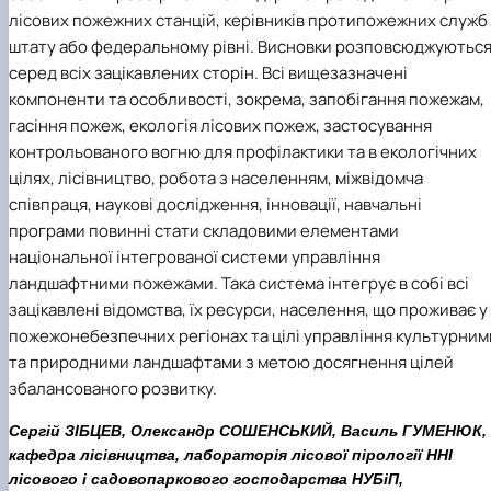
лісових пожежних станцій, керівників протипожежних служб
штату або федеральному рівні. Висновки розповсюджуютьс
серед всіх зацікавлених сторін. Всі вищезазначені
компоненти та особливості, зокрема, запобігання пожежам,
гасіння пожеж, екологія лісових пожеж, застосування
контрольованого вогню для профілактики та в екологічних
цілях, лісівництво, робота з населенням, міжвідомча
співпраця, наукові дослідження, інновації, навчальні
програми повинні стати складовими елементами
національної інтегрованої системи управління
ландшафтними пожежами. Така система інтегрує в собі всі
зацікавлені відомства, їх ресурси, населення, що проживає у
пожежонебезпечних регіонах та цілі управління культурним
та природними ландшафтами з метою досягнення цілей
збалансованого розвитку.
Сергій ЗІБЦЕВ, Олександр СОШЕНСЬКИЙ, Василь ГУМЕНЮК,
кафедра лісівництва, лабораторія лісової пірології ННІ
лісового і садовопаркового господарства НУБіП,