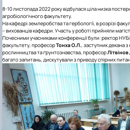
8-10 листопада 2022 року відбулася ціла низка посте
агробіологічного факультету
.
На
кафедрі землеробства та гербології
, в розрізі фак
– вихованців кафедри. Участь у роботі прийняли магіс
Почесними учасниками конференції були: ректор НУБі
факультету, професор
Тонха О.Л.
, заступник декана 
рослинництва та ґрунтознавства, професор
Літвінов 
багато запитань, дискутували з приводу спірних пита