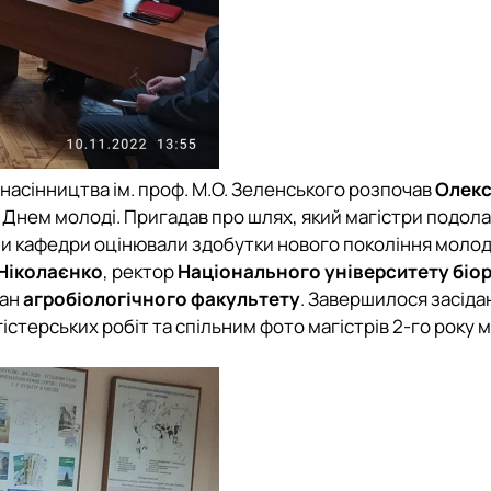
і насінництва ім. проф. М.О. Зеленського
розпочав
Олек
з Днем молоді. Пригадав про шлях, який магістри подол
ми кафедри оцінювали здобутки нового покоління моло
Ніколаєнко
, ректор
Національного університету біор
кан
агробіологічного факультету
. Завершилося засіда
стерських робіт та спільним фото магістрів 2-го року 