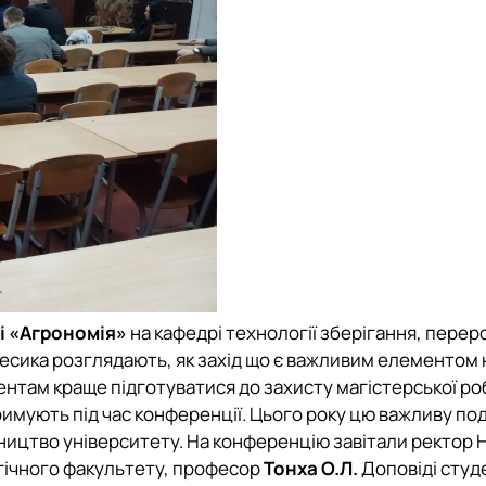
і «Агрономія»
на
кафедрі технології зберігання, перер
Лесика
розглядають, як захід що є важливим елементом 
нтам краще підготуватися до захисту магістерської ро
римують під час конференції. Цього року цю важливу под
ництво університету. На конференцію завітали ректор 
гічного факультету, професор
Тонха О.Л.
Доповіді студ