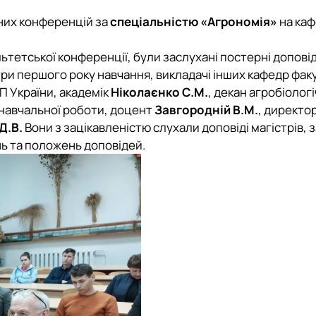
рних конференцій за
спеціальністю «Агрономія»
на ка
ультетської конференції, були заслухані постерні доповід
три першого року навчання, викладачі інших кафедр фак
П України, академік
Ніколаєнко С.М.
, декан агробіолог
з навчальної роботи, доцент
Завгородній В.М.
, директо
Д.В.
Вони з зацікавленістю слухали доповіді магістрів, 
нь та положень доповідей.