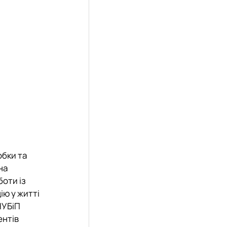
обки та
на
боти із
ію у житті
НУБіП
ентів