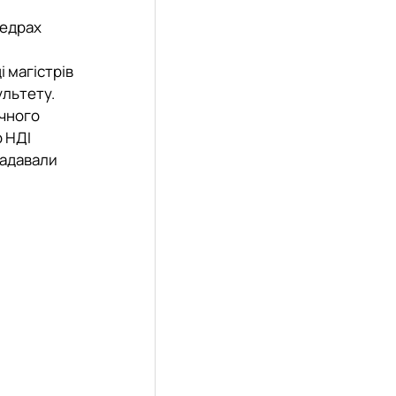
федрах
і магістрів
ультету.
ічного
р НДІ
задавали