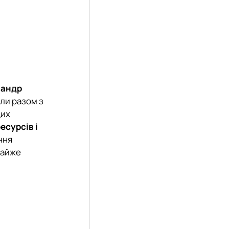
сандр
али разом з
дих
есурсів і
ння
майже