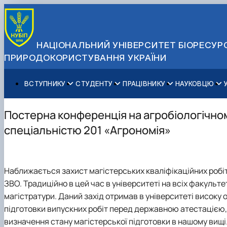
НАЦІОНАЛЬНИЙ УНІВЕРСИТЕТ БІОРЕСУРС
ПРИРОДОКОРИСТУВАННЯ УКРАЇНИ
ВСТУПНИКУ
СТУДЕНТУ
ПРАЦІВНИКУ
НАУКОВЦЮ
Вступ до НУБіП України 2026
Навчання
Освітній процес
Наукова діяльність
Управління і самоврядування
Приймальна комісія
Додаткова освіта
Міжнародна діяльність
Аспіранту / Докторанту
Загальна інформація
Постерна конференція на агробіологічном
Правила прийому
Позанавчальна діяльність
Довідкова інформація
Захисти дисертацій
Офіційні документи
спеціальністю 201 «Агрономія»
Для осіб з тимчасово окупованих територій
Студентське самоврядування
Профспілкова організація
Законодавче та нормативне забезпечення
Стратегія розвитку на період 2026-2030рр. «ГОЛОСІ
Зимовий вступ
Довідкова інформація
Центр колективного користування науковим обладна
Доступ до публічної інформації
Підготовчий курс НМТ
Пільги
Біоетична комісія
Державні закупівлі
Наближається захист магістерських кваліфікаційних робіт
Для іноземців / For foreigners
Наукові видання
Офіційна символіка
ЗВО. Традиційно в цей час в університеті на всіх факуль
Військова освіта
Наука для бізнесу
Антикорупційні заходи
магістратури. Даний захід отримав в університеті високу оці
Гендерна радниця
підготовки випускних робіт перед державною атестацією, та
Контактна інформація
визначення стану магістерської підготовки в нашому вищі