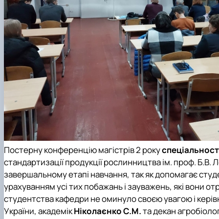
Постерну конференцію магістрів 2 року
спеціальност
стандартизації продукції рослинництва ім. проф. Б.В. 
завершальному етапі навчання, так як допомагає студе
урахуванням усі тих побажань і зауважень, які вони от
студентства кафедри не оминуло своєю увагою і керів
України, академік
Ніколаєнко С.М.
та декан агробіоло