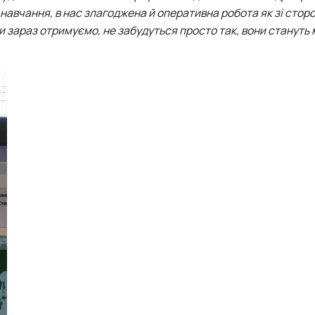
о навчання, в нас злагоджена й оперативна робота як зі стор
кі ми зараз отримуємо, не забудуться просто так, вони стануть