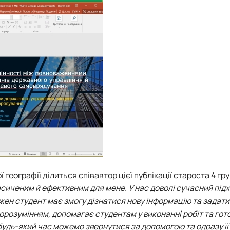
еографії ділиться співавтор цієї публікації староста 4 гру
сиченим й ефективним для мене. У нас доволі сучасний підх
ожен студент має змогу дізнатися нову інформацію та задати
порозумінням, допомагає студентам у виконанні робіт та гот
 будь-який час можемо звернутися за допомогою та одразу її