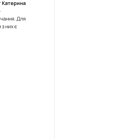
т
Катерина
»
вчання. Для
з них є