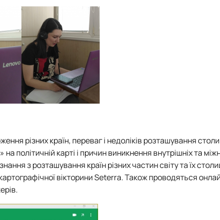
ення різних країн, переваг і недоліків розташування столи
 на політичній карті і причин виникнення внутрішніх та мі
знання з розташування країн різних частин світу та їх столи
картографічної вікторини Seterra. Також проводяться онла
ерів.