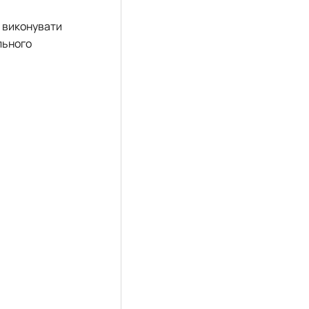
а виконувати
льного