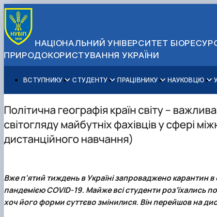
НАЦІОНАЛЬНИЙ УНІВЕРСИТЕТ БІОРЕСУРС
ПРИРОДОКОРИСТУВАННЯ УКРАЇНИ
ВСТУПНИКУ
СТУДЕНТУ
ПРАЦІВНИКУ
НАУКОВЦЮ
Вступ до НУБіП України 2026
Навчання
Освітній процес
Наукова діяльність
Управління і самоврядування
Приймальна комісія
Додаткова освіта
Міжнародна діяльність
Аспіранту / Докторанту
Загальна інформація
Політична географія країн світу – важли
Правила прийому
Позанавчальна діяльність
Довідкова інформація
Захисти дисертацій
Офіційні документи
світогляду майбутніх фахівців у сфері мі
Для осіб з тимчасово окупованих територій
Студентське самоврядування
Профспілкова організація
Законодавче та нормативне забезпечення
Стратегія розвитку на період 2026-2030рр. «ГОЛОСІ
дистанційного навчання)
Зимовий вступ
Довідкова інформація
Центр колективного користування науковим обладна
Доступ до публічної інформації
Підготовчий курс НМТ
Пільги
Біоетична комісія
Державні закупівлі
Для іноземців / For foreigners
Наукові видання
Офіційна символіка
Військова освіта
Наука для бізнесу
Антикорупційні заходи
Вже п'ятий тиждень в Україні запроваджено карантин в осв
Гендерна радниця
пандемією COVID-19. Майже всі студенти роз’їхались по 
Контактна інформація
хоч його форми суттєво змінилися. Він перейшов на дис