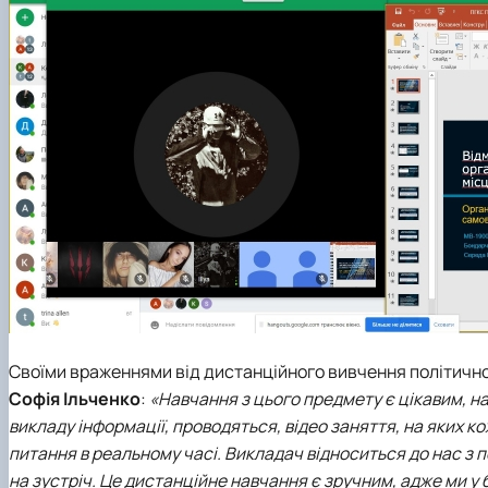
Своїми враженнями від дистанційного вивчення політичної г
Софія Ільченко
:
«Навчання з цього предмету є цікавим, на
викладу інформації, проводяться, відео заняття, на яких к
питання в реальному часі. Викладач відноситься до нас з 
на зустріч. Це дистанційне навчання є зручним, адже ми у