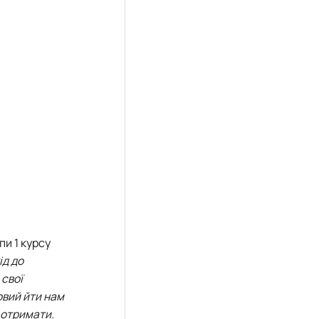
пи 1 курсу
ід до
 свої
овий йти нам
 отримати.