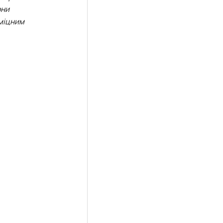
они
 міцним