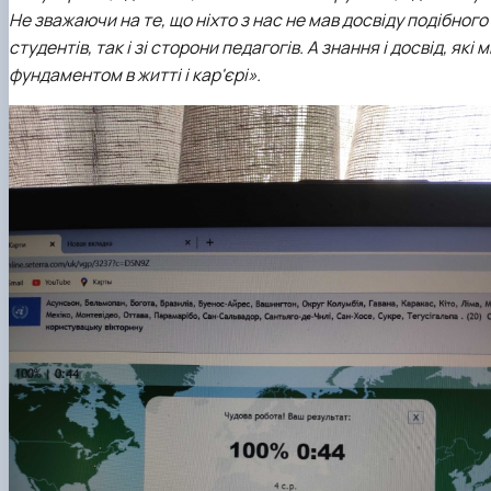
Не зважаючи на те, що ніхто з нас не мав досвіду подібног
студентів, так і зі сторони педагогів. А знання і досвід, я
фундаментом в житті і кар'єрі».