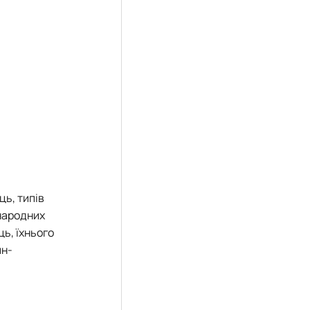
ць, типів
жнародних
ць, їхнього
йн-