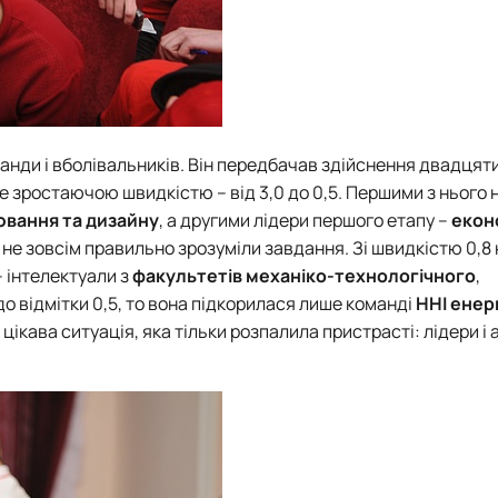
манди і вболівальників. Він передбачав здійснення двадцят
 зростаючою швидкістю – від 3,0 до 0,5. Першими з нього 
вання та дизайну
, а другими лідери першого етапу –
екон
 не зовсім правильно зрозуміли завдання. Зі швидкістю 0,8 
– інтелектуали з
факультетів механіко-технологічного
,
 до відмітки 0,5, то вона підкорилася лише команді
ННІ енер
цікава ситуація, яка тільки розпалила пристрасті: лідери і