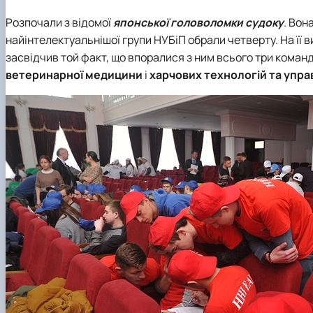
Розпочали з відомої
японської головоломки судоку
. Вон
найінтелектуальнішої групи НУБіП обрали четверту. На її в
засвідчив той факт, що впоралися з ним всього три коман
ветеринарної медицини
і
харчових технологій та упра