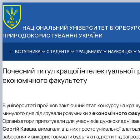
НАЦІОНАЛЬНИЙ УНІВЕРСИТЕТ БІОРЕСУРС
ПРИРОДОКОРИСТУВАННЯ УКРАЇНИ
ВСТУПНИКУ
СТУДЕНТУ
ПРАЦІВНИКУ
НАУКОВЦЮ
Вступ до НУБіП України 2026
Навчання
Освітній процес
Наукова діяльність
Управління і самоврядування
Приймальна комісія
Додаткова освіта
Міжнародна діяльність
Аспіранту / Докторанту
Загальна інформація
Почесний титул кращої інтелектуальної 
Правила прийому
Позанавчальна діяльність
Довідкова інформація
Захисти дисертацій
Офіційні документи
економічного факультету
Для осіб з тимчасово окупованих територій
Студентське самоврядування
Профспілкова організація
Законодавче та нормативне забезпечення
Стратегія розвитку на період 2026-2030рр. «ГОЛОСІ
Зимовий вступ
Довідкова інформація
Центр колективного користування науковим обладна
Доступ до публічної інформації
Підготовчий курс НМТ
Пільги
Біоетична комісія
Державні закупівлі
В університеті пройшов заключний етап конкурсу на кращу
Для іноземців / For foreigners
Наукові видання
Офіційна символіка
минулого дня лідирували розумники з
економічного фак
Військова освіта
Наука для бізнесу
Антикорупційні заходи
Організатори приготували для учасників дуже складні завд
Гендерна радниця
Сергій Кваша
, вимагали від них просто унікальної злагод
Контактна інформація
забороняли використовувати будь-які гаджети під загрозо