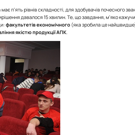
а має п’ять рівнів складності, для здобувачів почесного зва
ирішення давалося 15 хвилин. Те, що завдання, м’яко кажучи,
ди:
факультетів економічного
(яка зробила це найшвидше
вління якістю продукції АПК
.