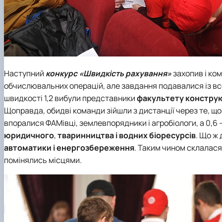
Наступний
конкурс «Швидкість рахування»
захопив і ко
обчислювальних операцій, але завдання подавалися із все
швидкості 1,2 вибули представники
факультету конструю
Щоправда, обидві команди зійшли з дистанції через те, що
впоралися ФАМівці, землевпорядники і агробіологи, а 0,6 
юридичного
,
тваринництва і водних біоресурсів
. Що ж
автоматики і енергозбереження
. Таким чином склалася 
помінялись місцями.