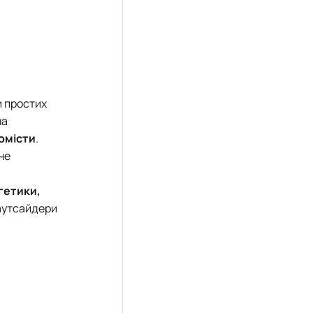
и простих
на
омісти
.
не
гетики,
 аутсайдери