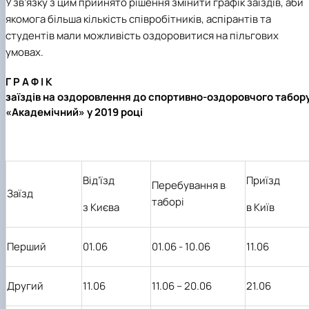
У зв’язку з цим прийнято рішення змінити графік заїздів, аби
якомога більша кількість співробітників, аспірантів та
студентів мали можливість оздоровитися на пільгових
умовах.
Г Р А Ф І К
заїздів на оздоровлення до спортивно-оздоровчого табор
«Академічний» у 2019 році
Від
’
їзд
Приїзд
Перебування в
Заїзд
таборі
з Києва
в Київ
Перший
01.06
01.06
- 10.06
11.06
Другий
11.06
11.06 – 20.06
21.06