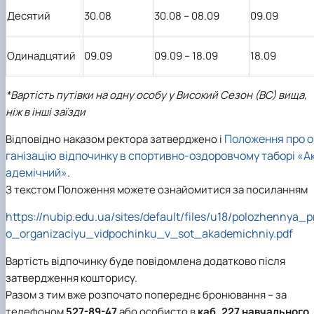
Десятий
30.08
30.08 – 08.09
09.09
Одинадцятий
09.09
09.09 – 18.09
18.09
*Вартість путівки на одну особу у Високий Сезон (ВС) вища,
ніж в інші заїзди
Положення про о
Відповідно наказом ректора затверджено і
ганізацію відпочинку в спортивно-оздоровчому таборі «А
адемічний»
.
З текстом Положення можете ознайомитися за посиланням
https://nubip.edu.ua/sites/default/files/u18/polozhennya_p
o_organizaciyu_vidpochinku_v_sot_akademichniy.pdf
Вартість відпочинку буде повідомлена додатково після
затвердження кошторису.
Разом з тим вже розпочато попереднє бронювання – за
телефоном
527-89-47
або особисто в
каб. 227 навчального