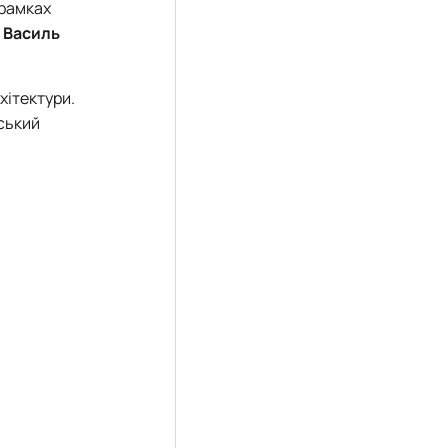
 рамках
а
Василь
хітектури.
дський