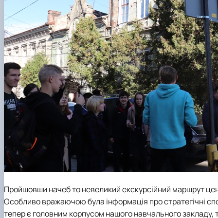
Пройшовши начеб то невеликий екскурсійний маршрут цен
Особливо вражаючою була інформація про стратегічні спор
тепер є головним корпусом нашого навчального закладу, т