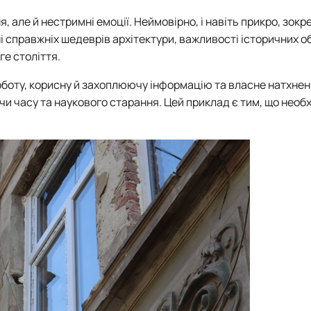
, але й нестримні емоції. Неймовірно, і навіть прикро, зокр
і справжніх шедеврів архітектури, важливості історичних об`
ге століття.
оботу, корисну й захоплюючу інформацію та власне натхне
чи часу та наукового старання. Цей приклад є тим, що необ