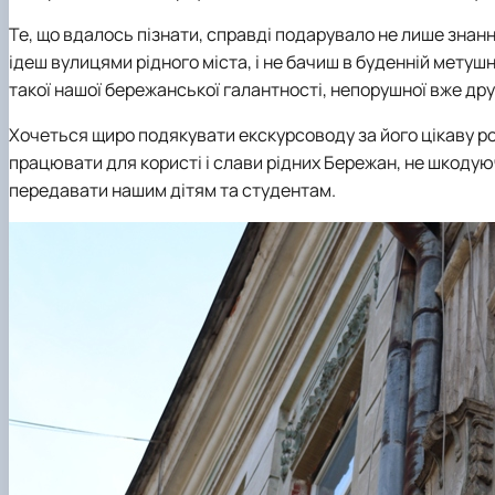
Те, що вдалось пізнати, справді подарувало не лише знання
ідеш вулицями рідного міста, і не бачиш в буденній метушн
такої нашої бережанської галантності, непорушної вже дру
Хочеться щиро подякувати екскурсоводу за його цікаву р
працювати для користі і слави рідних Бережан, не шкодую
передавати нашим дітям та студентам.