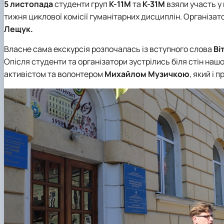
5 листопада
студенти груп
К-11М
та
К-31М
взяли участь у 
тижня циклової комісії гуманітарних дисциплін. Організато
Лещук.
Власне сама екскурсія розпочалась із вступного слова
Ві
Опісля студенти та організатори зустрілись біля стін наш
активістом та волонтером
Михайлом Музичкою
, який і