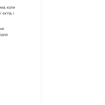
ема, коли
єктів, і
ння
хідно