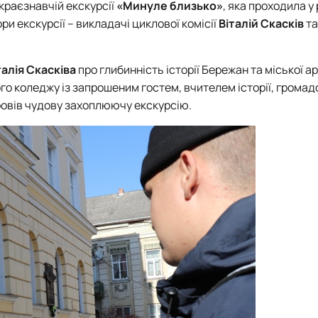
краєзнавчій екскурсії
«Минуле близько»
, яка проходила у
ри екскурсії – викладачі циклової комісії
Віталій Скасків
т
талія Скасківа
про глибинність історії Бережан та міської ар
ого коледжу із запрошеним гостем, вчителем історії, грома
 провів чудову захоплюючу екскурсію.