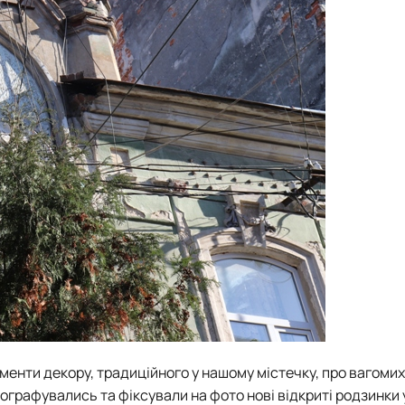
менти декору, традиційного у нашому містечку, про вагомих
ографувались та фіксували на фото нові відкриті родзинки 