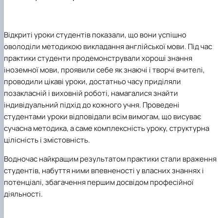
Іноземні мови
Їдальні та буфети
Центр вивчення мов
Психологічна підтримка
Біоетична комісія
Рада молодих вчених
Методичні рекомендації, пам'ятки
ЦКНО «Агропромисловий комплекс, лісове і
Доступ до публічної інформації
Наглядова рада
Історія університету
Працевлаштування
Студентські квитки
Інклюзивне середовище
Наукові видання
садово-паркове господарство, ветеринарна
Наукові школи
Форми документів
Державні закупівлі
Рада роботодавців
Видатні випускники та працівники
Наука для бізнесу
медицина»
Стартап школа НУБіП України
Патентно-ліцензійна діяльність
Досліднику та автору
Офіційна символіка
Благодійний фонд «Голосіївська ініціатива
Звіт ректора
Відкриті уроки студентів показали, що вони успішно
Обладнання НУБіП України
Звіт про проведення НТЗ
Каталог наукових послуг
Антикорупційні заходи
2020»
Пам'яті захисників України
оволоділи методикою викладання англійської мови. Під час
Наукові журнали НУБіП України
«SEB-2024»
Гендерна радниця
Почесні доктори і професори НУБіП України
Уповноважена особа з питань запобігання 
практики студенти продемонстрували хороші знання
Наукові журнали НУБіП України (English)
«SEB-2025»
Контактна інформація
виявлення корупції
Пресслужба
Пам'ятка про проведення науково-технічни
Університетський кур'єр
Положення про антикорупційного
іноземної мови, проявили себе як знаючі і творчі вчителі,
заходів
уповноваженого НУБіП України
Вибори ректора
проводили цікаві уроки, достатньо часу приділяли
Порядок планування та організації
Програма розвитку університету «Голосіївсь
Національні нормативно-правові акти
позакласній і виховній роботі, намагалися знайти
проведення НТЗ
ініціатива – 2025»
Нормативно-правові акти НУБіП України
індивідуальний підхід до кожного учня. Проведені
Результати науково-технічних заходів
Інформаційні ресурси НАЗК
студентами уроки відповідали всім вимогам, що висуває
Монографії
Методичні роз’яснення НАЗК
сучасна методика, а саме комплексність уроку, структурна
Антикорупційні заходи
цілісність і змістовність.
Водночас найкращим результатом практики стали враження
студентів, набуття ними впевненості у власних знаннях і
потенціалі, збагачення першим досвідом професійної
діяльності.