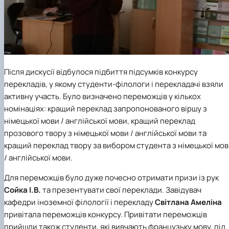
Після дискусії відбулося підбиття підсумків конкурсу
перекладів, у якому студенти-філологи і перекладачі взяли
активну участь. Було визначено переможців у кількох
номінаціях: кращий переклад запропонованого віршу з
німецької мови / англійської мови, кращий переклад
прозового твору з німецької мови / англійської мови та
кращий переклад твору за вибором студента з німецької мо
/ англійської мови.
Для переможців було дуже почесно отримати призи із рук
Сойка І.В.
та презентувати свої переклади. Завідувач
кафедри іноземної філології і перекладу
Світлана Амеліна
привітала переможців конкурсу. Привітати переможців
прийшли також студенти, які вивчають французьку мову, під