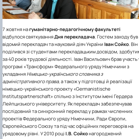
7 жовтня на
гуманітарно-педагогічному факультеті
відбулося святкування
Дня перекладача
. Гостем заходу був
відомий перекладач та науковий діяч України
Іван Сойко
. Він
поділився зі студентами перекладацьким досвідом, здобути
за 40 років трудової діяльності. Іван Васильович брав участь 
програмі «Трансформ» Федерального уряду Німеччини з
укладання
Німецько-українського словника з
адміністративного права
, а також у підготовці й реалізації
німецько-українського проекту «Germanistische
Institutspartnerschaft» спільно з Інститутом імені Гердера
Лейпцизького університету. Як перекладач забезпечував
послідовний та синхронний переклад у рамках численних
проектів Федерального уряду Німеччини, Ради Європи,
Європейського Союзу та під час офіційних переговорів на
урядовому рівні. У 2010 році
І.В. Сойко
нагороджений