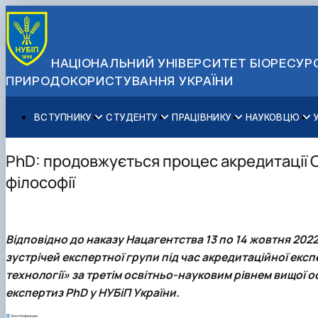
НАЦІОНАЛЬНИЙ УНІВЕРСИТЕТ БІОРЕСУРС
ПРИРОДОКОРИСТУВАННЯ УКРАЇНИ
ВСТУПНИКУ
СТУДЕНТУ
ПРАЦІВНИКУ
НАУКОВЦЮ
Вступ до НУБіП України 2026
Навчання
Освітній процес
Наукова діяльність
Управління і самоврядування
Приймальна комісія
Додаткова освіта
Міжнародна діяльність
Аспіранту / Докторанту
Загальна інформація
PhD: продовжується процес акредитації 
Правила прийому
Позанавчальна діяльність
Довідкова інформація
Захисти дисертацій
Офіційні документи
філософії
Для осіб з тимчасово окупованих територій
Студентське самоврядування
Профспілкова організація
Законодавче та нормативне забезпечення
Стратегія розвитку на період 2026-2030рр. «ГОЛОСІ
Зимовий вступ
Довідкова інформація
Центр колективного користування науковим обладна
Доступ до публічної інформації
Підготовчий курс НМТ
Пільги
Біоетична комісія
Державні закупівлі
Відповідно до наказу Нацагентства 13 по 14 жовтня 202
Для іноземців / For foreigners
Наукові видання
Офіційна символіка
зустрічей експертної групи під час акредитаційної екс
Військова освіта
Наука для бізнесу
Антикорупційні заходи
технології»
за третім освітньо-науковим рівнем вищої 
Гендерна радниця
експертиз PhD у НУБіП України.
Контактна інформація