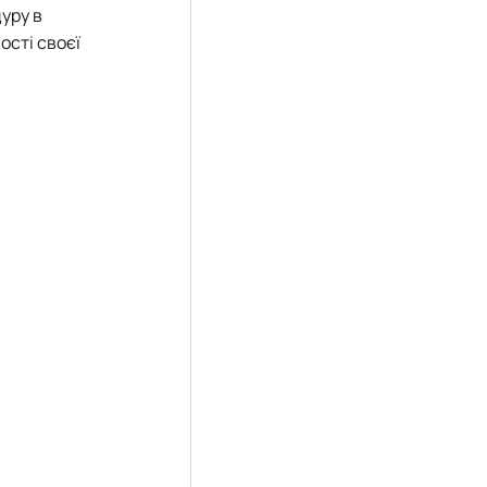
уру в
ості своєї