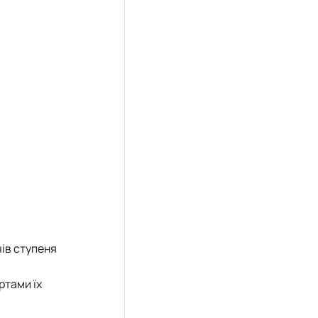
ів ступеня
ртами їх