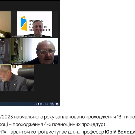
/2023 навчального року заплановано проходження 13-ти п
році – проходження 4-х повноцінних процедур).
ії»
, гарантом котрої виступає д.т.н., професор
Юрій Волод