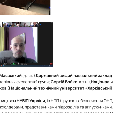
Маєвський
, д.т.н. (
Державний вищий навчальний заклад
 керівник експертної групи;
Сергій Бойко
, к.т.н. (
Національ
ков
(
Національний технічний університет «Харківський
івництвом
НУБіП України
, із НПП (групою забезпечення ОНП
йкхолдерами, представниками підрозділів та випускниками.