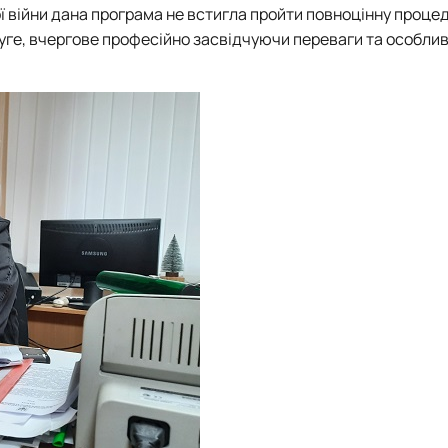
ї війни дана програма не встигла пройти повноцінну процед
руге, вчергове професійно засвідчуючи переваги та особлив