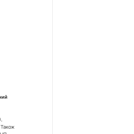
ний
),
 Також