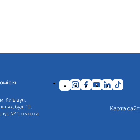
омісія
м. Київ вул.
шлях, буд. 19,
Карта сайт
пус № 1, кімната