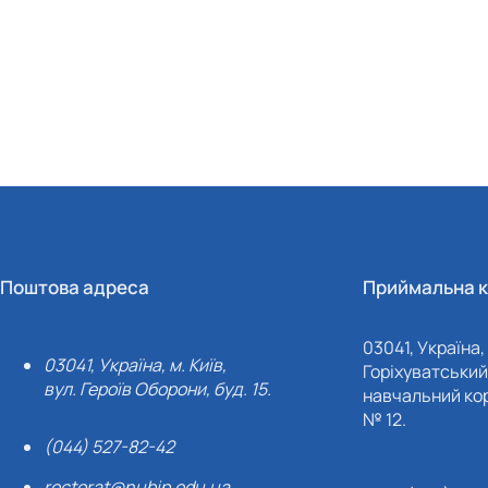
Поштова адреса
Приймальна к
03041, Україна, 
03041, Україна, м. Київ,
Горіхуватський 
вул. Героїв Оборони, буд. 15.
навчальний кор
№ 12.
(044) 527-82-42
rectorat@nubip.edu.ua