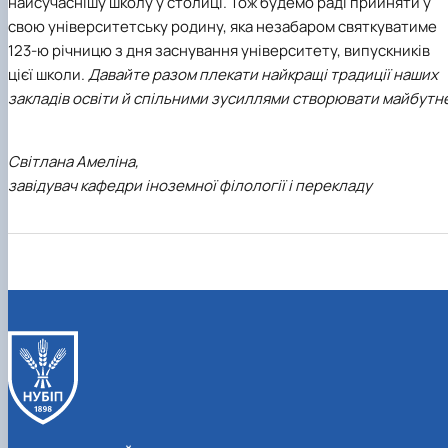
найсучаснішу школу у столиці. Тож будемо раді прийняти у
свою університетську родину, яка незабаром святкуватиме
123-ю річницю з дня заснування університету, випускників
цієї школи.
Давайте разом плекати найкращі традиції наших
закладів освіти й спільними зусиллями створювати майбутн
Світлана Амеліна,
завідувач кафедри іноземної філології і перекладу