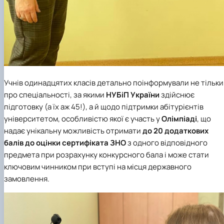
Учнів одинадцятих класів детально поінформували не тільки
про спеціальності, за якими
НУБіП України
здійснює
підготовку (а їх аж 45!), а й щодо підтримки абітурієнтів
університетом, особливістю якої є участь у
Олімпіаді
, що
надає унікальну можливість отримати
до 20 додаткових
балів до оцінки сертифіката ЗНО
з одного відповідного
предмета при розрахунку конкурсного бала і може стати
ключовим чинником при вступі на місця державного
замовлення.