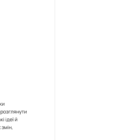
ки
 розглянути
і ідеї й
 змін,