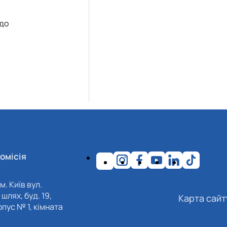
одо
омісія
м. Київ вул.
шлях, буд. 19,
Карта сайт
пус № 1, кімната