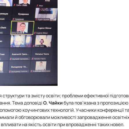
 структури та змісту освіти; проблеми ефективної підготов
чання. Тема доповіді
О. Чайки
була пов’язана з пропозицією
допомогою коучингових технологій. Учасники конференції так
римали й обговорювали можливості запровадження освітніх
впливати на якість освіти при впровадженні таких новел.