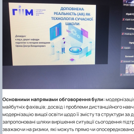
Основними напрямами обговорення були:
модернізація
майбутніх фахівців; досвід і проблеми дистанційного нав
модернізацію вищої освіти щодо її змісту та структури за 
запропоновані шляхи вирішення ситуації сьогодення підт
зважаючи на ризики, які можуть прямо чи опосередковано 