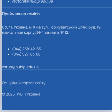
rectorat@nubip.edu.ua
Приймальна комісія
03041, Україна, м. Київ вул. Горіхуватський шлях, буд. 19,
навчальний корпус № 1, кімната № 12.
(044) 258-42-63
(044) 527-83-08
vstup@nubip.edu.ua
Офіційний портал сайту
© 2026 НУБІП Україна