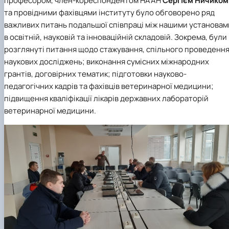
професором, член-кореспондентом НААН
Сергієм Ничиком
та провідними фахівцями інституту було обговорено ряд
важливих питань подальшої співпраці між нашими установам
в освітній, науковій та інноваційній складовій. Зокрема, були
розглянуті питання щодо стажування, спільного проведенн
наукових досліджень; виконання сумісних міжнародних
грантів, договірних тематик; підготовки науково-
педагогічних кадрів та фахівців ветеринарної медицини;
підвищення кваліфікації лікарів державних лабораторій
ветеринарної медицини.