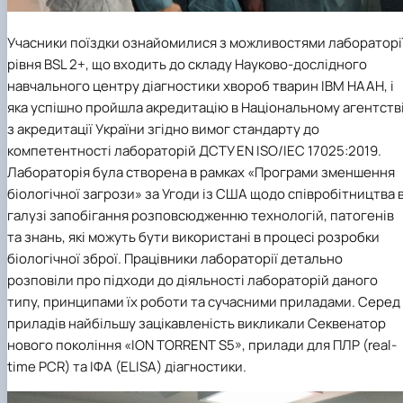
Учасники поїздки ознайомилися з можливостями лабораторі
рівня BSL 2+, що входить до складу Науково-дослідного
навчального центру діагностики хвороб тварин ІВМ НААН, і
яка успішно пройшла акредитацію в Національному агентств
з акредитації України згідно вимог стандарту до
компетентності лабораторій ДСТУ EN ISO/IEC 17025:2019.
Лабораторія була створена в рамках «Програми зменшення
біологічної загрози» за Угоди із США щодо співробітництва 
галузі запобігання розповсюдженню технологій, патогенів
та знань, які можуть бути використані в процесі розробки
біологічної зброї. Працівники лабораторії детально
розповіли про підходи до діяльності лабораторій даного
типу, принципами їх роботи та сучасними приладами. Серед
приладів найбільшу зацікавленість викликали Секвенатор
нового покоління «ION TORRENT S5», прилади для ПЛР (real-
time PCR) та ІФА (ELISA) діагностики.