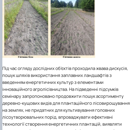
Під час огляду дослідних об’єктів проходила жвава дискусія,
пошук шляхів використання заплавних ландшафтів з
введенням енергетичних культур з елементами
інноваційного агролісівництва. На підведенні підсумків
семінару запропоновано продовжити пошук асортименту
деревно-кущових видів для плантаційного лісовирощування
на землях, не придатних для культивування головних
лісоутворювальних порід, впроваджувати ефективні
технології створення енергетичних плантацій, виявляти