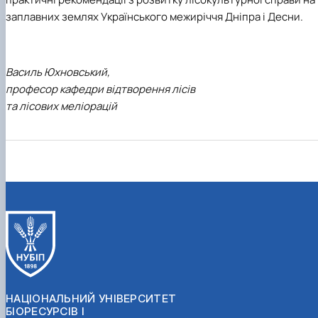
заплавних землях Українського межиріччя Дніпра і Десни.
Василь Юхновський,
професор кафедри відтворення лісів
та лісових меліорацій
НАЦІОНАЛЬНИЙ УНІВЕРСИТЕТ
БІОРЕСУРСІВ І