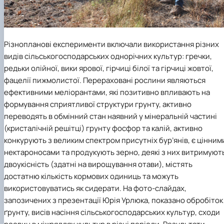
Різнопланові експерименти включали використання різних
видів сільськогосподарських однорічних культур: гречки,
редьки олійної, вики ярової, гірчиці білої та гірчиці жовтої,
фацелії пижмолистої. Перераховані рослини являються
ефективними меліорантами, які позитивно впливають на
формування сприятливої структури грунту, активно
переводять в обмінний стан наявний у мінеральній частині
(кристалічній решітці) грунту фосфор та калій, активно
конкурують з великим спектром присутніх бур’янів, є цінним
нектароносами та продукують зерно, деякі з них витримуют
двоукісність (здатні на вирощування отави), містять
достатню кількість кормових одиниць та можуть
використовуватись як сидерати. На фото-слайдах,
запозичених з презентації Юрія Урлюка, показано обробіток
ґрунту, висів насіння сільськогосподарських культур, сходи