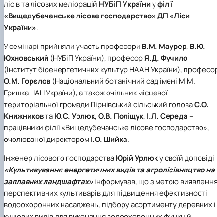
лісів та лісових меліорацій
НУБіП України
у
філії
«Вищедубечанське лісове господарство»
ДП «Ліси
України»
.
У семінарі прийняли участь професори
В.М. Маурер
,
В.Ю.
Юхновський
(НУБіП України), професор
Я.Д. Фучило
(Інститут біоенергетичних культур НААН України), професо
О.М. Горєлов
(Національний ботанічний сад імені М.М.
Гришка НАН України), а також очільник місцевої
територіальної громади Пірнівський сільський голова
С.О.
Книжников
та
Ю.С. Урлюк
,
О.В. Поліщук
,
І.Л. Середа
–
працівники філії «Вищедубечанське лісове господарство»,
очолюваної директором
І.О. Шийка
.
Інженер лісового господарства
Юрій Урлюк
у свої
й доповіді
«Культивування енергетичних видів та агролісівництво на
заплавних ландшафтах»
інформував, що з метою виявленн
перспективних культиварів для підвищення ефективності
водоохоронних насаджень, підбору асортименту деревних і
кущових видів для виконання водоохоронних функцій,