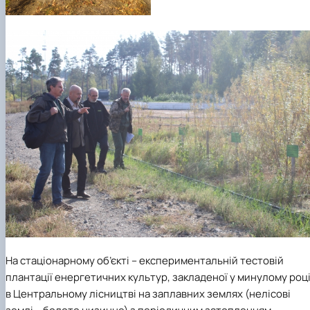
На стаціонарному об’єкті – експериментальній тестовій
плантації енергетичних культур, закладеної у минулому роц
в Центральному лісництві на заплавних землях (нелісові