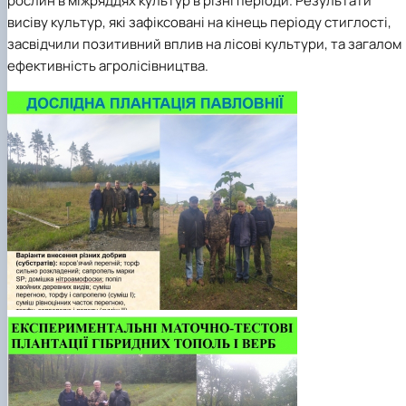
рослин в міжряддях культур в різні періоди. Результати
висіву культур, які зафіксовані на кінець періоду стиглості,
засвідчили позитивний вплив на лісові культури, та загалом
ефективність агролісівництва.