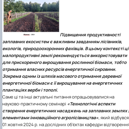
Іноземні мови
Їдальні та буфети
Центр вивчення мов
Психологічна підтримка
Біоетична комісія
Рада молодих вчених
Методичні рекомендації, пам'ятки
ЦКНО «Агропромисловий комплекс, лісове і
Доступ до публічної інформації
Наглядова рада
Історія університету
Працевлаштування
Студентські квитки
Інклюзивне середовище
Наукові видання
садово-паркове господарство, ветеринарна
Наукові школи
Форми документів
Державні закупівлі
Рада роботодавців
Видатні випускники та працівники
Наука для бізнесу
медицина»
Стартап школа НУБіП України
Патентно-ліцензійна діяльність
Досліднику та автору
Офіційна символіка
Благодійний фонд «Голосіївська ініціатива
Звіт ректора
Обладнання НУБіП України
Звіт про проведення НТЗ
Каталог наукових послуг
Антикорупційні заходи
2020»
Пам'яті захисників України
Наукові журнали НУБіП України
«SEB-2024»
Гендерна радниця
Почесні доктори і професори НУБіП України
Уповноважена особа з питань запобігання 
Підвищення продуктивності
Наукові журнали НУБіП України (English)
«SEB-2025»
Контактна інформація
виявлення корупції
Пресслужба
Пам'ятка про проведення науково-технічни
Університетський кур'єр
Положення про антикорупційного
заплавних екосистем є важливим завданням лісівників,
заходів
уповноваженого НУБіП України
Вибори ректора
екологів, природоохоронних фахівців. В цьому контексті ці
Порядок планування та організації
Програма розвитку університету «Голосіївсь
Національні нормативно-правові акти
малопродуктивні землі рекомендується використовувати
проведення НТЗ
ініціатива – 2025»
Нормативно-правові акти НУБіП України
для прискореного вирощування рослинної біомаси, тобто
Результати науково-технічних заходів
Інформаційні ресурси НАЗК
отримання власних ресурсів енергетичної сировини.
Монографії
Методичні роз’яснення НАЗК
Зокрема одним із шляхів масового отримання деревної
Антикорупційні заходи
енергетичної біомаси є її вирощування на енергетичних
плантаціях верби і тополі.
Саме ці та інші актуальні питання опрацьовувалися на
науково-практичному семінарі
«Технологічні аспекти
створення енергетичних насаджень на заплавних землях 
елементами інноваційного агролісівництва»
, який відбувся
01 жовтня 2024 р.
на дослідних об’єктах кафедри відтворенн