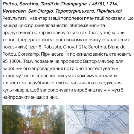
Poitou, Serotina, Tardif de Champagne, I-45/51, I-214,
Vereecken, San Giorgio, Торопогрицького, Пірнівської
.
Результати інвентаризації тополевої плантації показали, що
найкращою приживлюваністю, збереженням та
продуктивністю характеризуються такі (наступні) клони
тополі (перераховані у зростаючому порядку комплексних
показників) Ijzer-5, Robusta, Ghoy, I-214, Serotina, Blanc du
Poitou, Dorskamp, Пірнівська. Їх приживлюваність становить
95-100%. Тому як зазначив професор Віктор Маурер для
виробничого впровадження потрібно протестувати у
кожному типі лісорослинних умов максимум можливу
кількість як зарубіжного так і вітчизняного походження
культиварів, щоб запропонувати виробництву мінімум 5
найпродуктивніших з них.