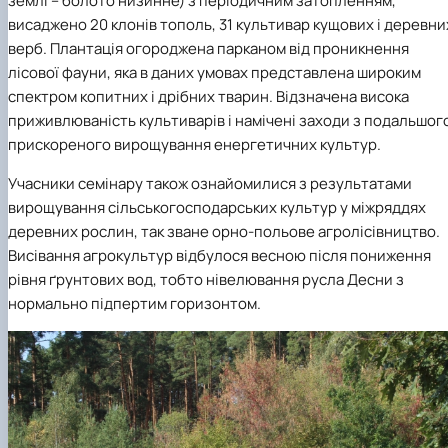
землі – болото низинне) з періодичним затопленням,
висаджено 20 клонів тополь, 31 культивар кущових і деревни
верб. Плантація огороджена парканом від проникнення
лісової фауни, яка в даних умовах представлена широким
спектром копитних і дрібних тварин. Відзначена висока
приживлюваність культиварів і намічені заходи з подальшог
прискореного вирощування енергетичних культур.
Учасники семінару також ознайомилися з результатами
вирощування сільськогосподарських культур у міжряддях
деревних рослин, так зване орно-польове агролісівництво.
Висівання агрокультур відбулося весною після пониження
рівня ґрунтових вод, тобто нівелювання русла Десни з
нормально підпертим горизонтом.