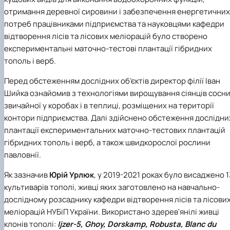
отримання деревної сировини і забезпечення енергетичних
потреб працівниками підприємства та науковцями кафедри
відтворення лісів та лісових меліорацій було створено
експериментальні маточно-тестові плантації гібридних
тополь і верб.
Перед обстеженням дослідних об’єктів директор філії Іван
Шийка ознайомив з технологіями вирощування сіянців сосн
звичайної у коробах і в теплиці, розміщених на території
контори підприємства. Далі здійснено обстеження дослідни
плантації експериментальних маточно-тестових плантацій
гібридних тополь і верб, а також швидкорослої рослини
павловнії.
Як зазначив
Юрій Урлюк
, у 2019-2021 роках було висаджено 1
культиварів тополі, живці яких заготовлено на навчально-
дослідному розсаднику кафедри відтворення лісів та лісови
меліорацій НУБіП України. Використано здерев'янілі живці
клонів тополі:
Ijzer-5, Ghoy, Dorskamp, Robusta, Blanc du