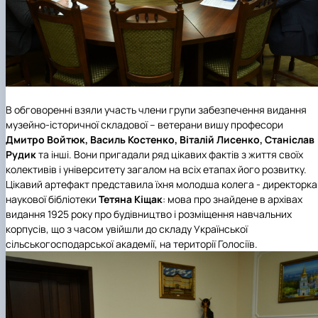
В обговоренні взяли участь члени групи забезпечення видання
музейно-історичної складової – ветерани вишу професори
Дмитро Войтюк, Василь Костенко, Віталій Лисенко, Станіслав
Рудик
та інші. Вони пригадали ряд цікавих фактів з життя своїх
колективів і університету загалом на всіх етапах його розвитку.
Цікавий артефакт представила їхня молодша колега - директорка
наукової бібліотеки
Тетяна Кіщак
: мова про знайдене в архівах
видання 1925 року про будівництво і розміщення навчальних
корпусів, що з часом увійшли до складу Української
сільськогосподарської академії, на території Голосіїв.