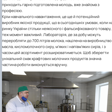
приходить гарно підготовлена молодь, вже знайома з
професією.
Крім навчального навантаження, це ще й потенційний
виробник якісної продукції, що в сьогоднішніх умовах, коли н
ринку України стільки неякісного і фальсифікованого товару,
теж момент важливий. Лабораторія, де за добу можуть
переробляти до 700 літрів молока, націлена на виробництво
масла, кисломолочного сиру, м’яких і напівм’яких сирів, і з
часом цей асортимент розширюватиметься. Щоб зберегти
унікальний смак крафтових молочних продуктів значна
частина роботи виконується вручну.