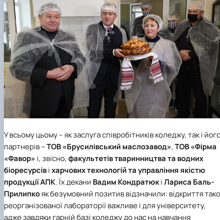
У всьому цьому – як заслуга співробітників коледжу, так і йог
партнерів –
ТОВ «Брусилівський маслозавод»
,
ТОВ «Фірма
«Фавор»
і, звісно,
факультетів тваринництва та водних
біоресурсів
і
харчових технологій та управління якістю
продукції АПК
. Їх декани
Вадим Кондратюк
і
Лариса Баль-
Прилипко
як безумовний позитив відзначили: відкриття тако
реорганізованої лабораторії важливе і для університету,
адже завдяки гарній базі коледжу до нас на навчання