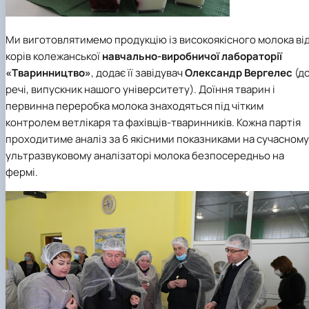
Ми виготовлятимемо продукцію із високоякісного молока ві
корів колежанської
навчально-виробничої лабораторії
«Тваринництво»
, додає її завідувач
Олександр Вергелес
(д
речі, випускник нашого університету). Доїння тварин і
первинна переробка молока знаходяться під чітким
контролем ветлікаря та фахівців-тваринників. Кожна партія
проходитиме аналіз за 6 якісними показниками на сучасному
ультразвуковому аналізаторі молока безпосередньо на
фермі.