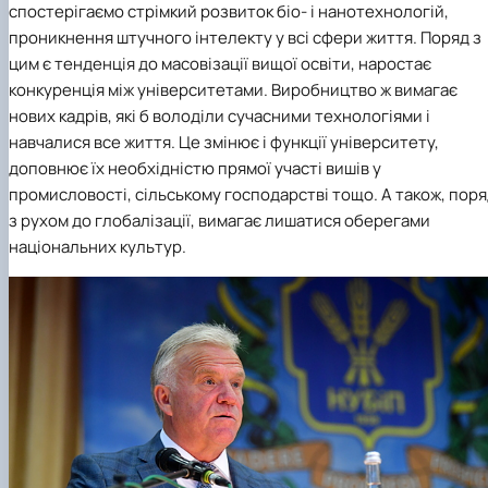
спостерігаємо стрімкий розвиток біо- і нанотехнологій,
проникнення штучного інтелекту у всі сфери життя. Поряд з
цим є тенденція до масовізації вищої освіти, наростає
конкуренція між університетами. Виробництво ж вимагає
нових кадрів, які б володіли сучасними технологіями і
навчалися все життя. Це змінює і функції університету,
доповнює їх необхідністю прямої участі вишів у
промисловості, сільському господарстві тощо. А також, пор
з рухом до глобалізації, вимагає лишатися оберегами
національних культур.