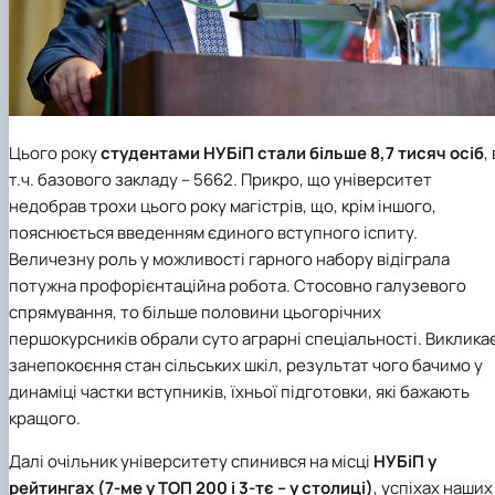
Цього року
студентами
НУБіП
стали більше 8,7 тисяч осіб
, 
т.ч. базового закладу – 5662. Прикро, що університет
недобрав трохи цього року магістрів, що, крім іншого,
пояснюється введенням єдиного вступного іспиту.
Величезну роль у можливості гарного набору відіграла
потужна профорієнтаційна робота. Стосовно галузевого
спрямування, то більше половини цьогорічних
першокурсників обрали суто аграрні спеціальності. Виклика
занепокоєння стан сільських шкіл, результат чого бачимо у
динаміці частки вступників, їхньої підготовки, які бажають
кращого.
Далі очільник університету спинився на місці
НУБіП
у
рейтингах (7-ме у ТОП 200 і 3-тє – у столиці)
, успіхах наших