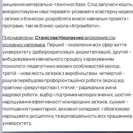
зміцнення матеріально-технічної бази. Слід залучати кошти,
використовуючи наші переваги: розвивати кластерну модел
і зв’язки з бізнесом, розробляти власні навчальні проекти і
програми, такі як бізнес-школа «Агрокебети».
Підсумовуючи,
Станіслав Ніколаєнко
виокремив сім
основних напрямків
. Перший – оновлення всіх сфер життя
університету (дебюрократизація, диджиталізація), другий –
вибудовування навчального процесу з врахуванням
психолого-педагогічних вікових особливостей молоді,
третій – нова якість зв’язків з виробництвом, четвертий –
рішуча перебудова профорієнтаційної роботи (відхід від
практики «рекрутерства»), п’ятий – радикальна зміна
кадрової роботи, відбір і підтримка молодих вчених, шостий 
нарощування ефективності міжнародних зв’язків, сьомий –
поліпшення гуманітарної, виховної складової. І обов’язково
нарощувати дисципліну та відповідальність всіх працівників
університету.