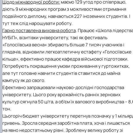
Щодо міжнародної роботи:
маємо 129 угод про співпрацю,
діють 9 міжнародних програм з можливостями отримання
подвійного диплому, навчаються 227 іноземних студентів. І
тут теж слід нарощувати роботу.
Гарно поставлена виховна робота
. Працює «Школа лідерств
НУБіП», візитівки університету, такі як фестиваль
«Голосіївська весна» збирають більше 7 тисяч учасників і
глядачів, відновили легкоатлетичну естафету «Голосіївське
кільце», ефективно працює кафедра військової підготовки.
Потребують покращення умови проживання у гуртожитках,
але тут головне навчити студентів ставитися до майна
кампусу як до свого.
Ефективно запрацювали науково-дослідні господарства
університету. Цього року врожайність ранніх зернових
культур сягнула 50 ц/га, а об’єм їх валового виробництва – 8,
тон.
Цьогоріч бюджет університету перетнув позначку у 1 мільяр
гривень. Зросла середня заробітна плата, хоча і лишається
на явно недостатньому рівні. Зроблену велику роботу зі