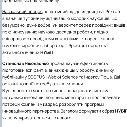
пропозицією очільник вишу.
Навчальний процес
невід’ємний від дослідництва. Ректор
відзначив тут значну активізацію молодих науковців, що,
безумовно, дуже добре. Університет серед провідних вишів
по фінансуванню науково-дослідної роботи, плідно
співпрацює з провідними компаніями, створені спільні
науково-виробничі лабораторії. Зростає і проектна
активність вчених
НУБіП
.
Станіслав Ніколаєнко
проаналізував ефективність
підготовки аспірантів, винахідницьку роботу, динаміку
публікацій у SCOPUS і Web of Science та індексу Гірша. Дві
останні позиції потребують посилення.
В університеті має ефективно запрацювати система
підтримки інновацій, доцільно моніторити і прогнозувати
потреби компаній у кадрах, розробляти програми
інноваційного партнерства. Загалом формувати образ
НУБі
як популяризатора всього нового.