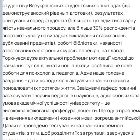
студентів у Всеукраїнських студентських олімпіадах (що
демонструє високий рівень підготовки), результатах
опитування серед студентів (більшість тут відмітила гарну
якість навчального процесу, але більше 30% респондентів
звертають увагу на випадках викладання старих знань,
дублюванні предметів), роботі бібліотеки, наявності
атестованих електронних курсів, перевірці на плагіат.
Торкнувся дуже актуальної проблеми
: мотивації молоді до
навчання. Тут слід шукати нові підходи, особливо це поле
роботи для психологів, педагогів. Адже наше головне
завдання – дати молоді якісні актуальні знання і навчити
поновлювати їх протягом життя. Завідувачі кафедр повинні
заохочувати творчих педагогів і науковців, адже обов’язкова
умова академічної успішності університету – це
висококваліфікована професура, доценти. Ще одна проблем
– вивчення викладачами іноземної мови, зокрема англійської
Давайте проведемо тестування на знання іноземної і
студентів, з тим, щоб розділити їх за групами, звернувся з