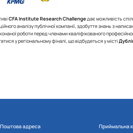
тиві
CFA Institute Research Challenge
дає можливість спіл
ійного аналізу публічної компанії, здобуття знань з написа
иконаної роботи перед членами кваліфікованого професійног
тися у регіональному фіналі, що відбудеться у місті
Дублі
Поштова адреса
Приймальна к