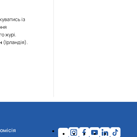
куватись із
ння
о журі.
н
(Ірландія).
омісія