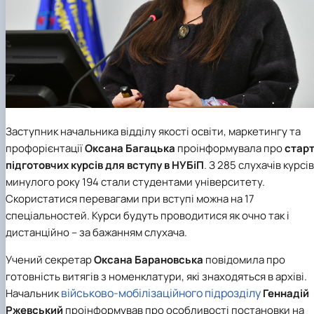
Заступник начальника відділу якості освіти, маркетингу та
профорієнтації
Оксана Багацька
проінформувала про
стар
підготовчих курсів для вступу в
НУБіП
. З 285 слухачів курсів
минулого року 194 стали студентами університету.
Скористатися перевагами при вступі можна на 17
спеціальностей. Курси будуть проводитися як очно так і
дистанційно – за бажанням слухача.
Учений секретар
Оксана Барановська
повідомила про
готовність витягів з номенклатури, які знаходяться в архіві.
військово-мобілізаційного підрозділу
Начальник
Геннадій
Ржевський
проінформував про особливості постановки на